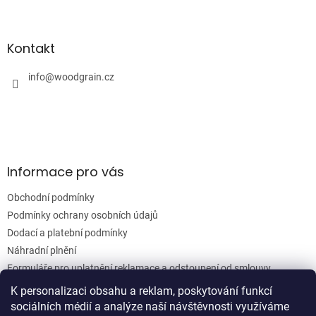
Z
á
á
d
p
a
a
Kontakt
c
t
í
í
info
@
woodgrain.cz
p
r
v
k
y
v
ý
Informace pro vás
p
i
Obchodní podmínky
s
u
Podmínky ochrany osobních údajů
Dodací a platební podmínky
Náhradní plnění
Formuláře pro uplatnění reklamace a odstoupení od smlouvy
Moje objednávka
K personalizaci obsahu a reklam, poskytování funkcí
sociálních médií a analýze naší návštěvnosti využíváme