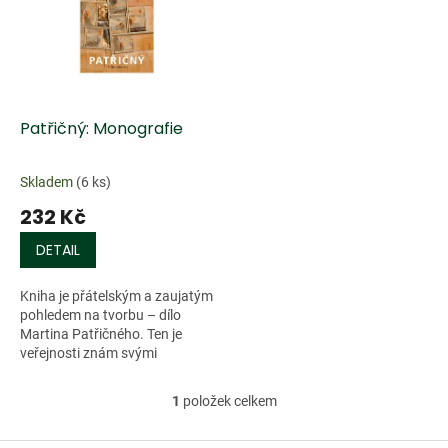
k
i
t
s
ů
p
r
o
d
Patřičný: Monografie
u
k
Skladem
(6 ks)
t
232 Kč
ů
DETAIL
Kniha je přátelským a zaujatým
pohledem na tvorbu – dílo
Martina Patřičného. Ten je
veřejnosti znám svými
výstavami...
1
položek celkem
O
v
l