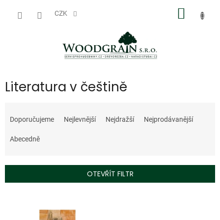
Přejít
NÁKUP
na
CZK
obsah
KOŠÍK
Literatura v češtině
Ř
a
Doporučujeme
Nejlevnější
Nejdražší
Nejprodávanější
z
e
Abecedně
n
í
p
OTEVŘÍT FILTR
r
o
V
d
ý
u
p