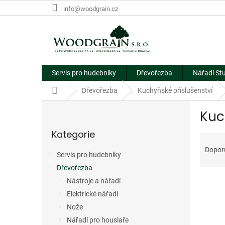
Přejít
info@woodgrain.cz
na
obsah
Servis pro hudebníky
Dřevořezba
Nářadí St
Domů
Dřevořezba
Kuchyňské příslušenství
P
Kuc
o
Přeskočit
s
Kategorie
kategorie
Ř
t
a
r
Dopor
Servis pro hudebníky
z
a
e
Dřevořezba
n
V
n
n
Nástroje a nářadí
ý
í
í
Elektrické nářadí
p
p
p
Nože
i
r
a
Nářadí pro houslaře