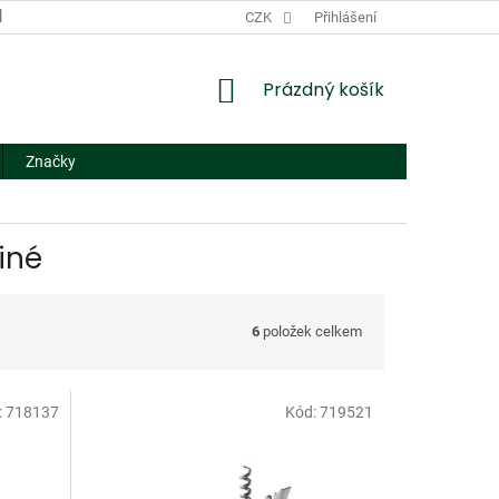
DODACÍ A PLATEBNÍ PODMÍNKY
CZK
NÁHRADNÍ PLNĚNÍ
Přihlášení
FORMUL
NÁKUPNÍ
Prázdný košík
KOŠÍK
Značky
iné
6
položek celkem
:
718137
Kód:
719521