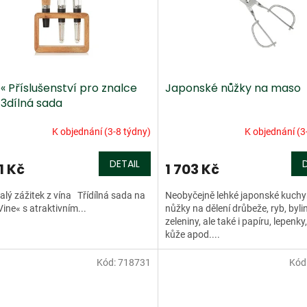
« Příslušenství pro znalce
Japonské nůžky na maso
 3dílná sada
K objednání (3-8 týdny)
K objednání (3
DETAIL
1 Kč
1 703 Kč
lý zážitek z vína Třídílná sada na
Neobyčejně lehké japonské kuch
Vine« s atraktivním...
nůžky na dělení drůbeže, ryb, bylin
zeleniny, ale také i papíru, lepenky
kůže apod....
Kód:
718731
Kód