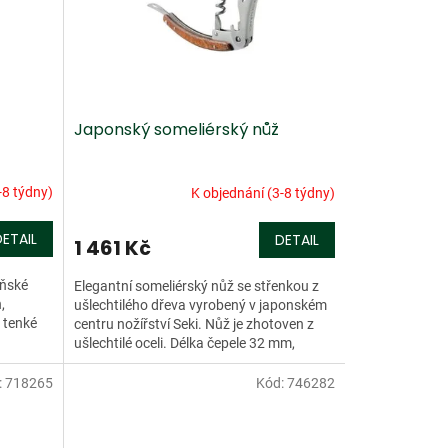
Japonský someliérský nůž
-8 týdny)
K objednání (3-8 týdny)
DETAIL
DETAIL
1 461 Kč
yňské
Elegantní someliérský nůž se střenkou z
,
ušlechtilého dřeva vyrobený v japonském
, tenké
centru nožířství Seki. Nůž je zhotoven z
ušlechtilé oceli. Délka čepele 32 mm,
celková délka...
:
718265
Kód:
746282