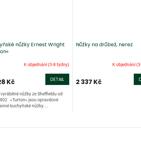
yňské nůžky Ernest Wright
Nůžky na drůbež, nerez
ton«
K objednání (3-8 týdny)
K objednání (3
DETAIL
28 Kč
2 337 Kč
vyráběné nůžky ze Sheffieldu od
1902 »Turton« jsou opravdové
anné kuchyňské nůžky....
O
v
l
á