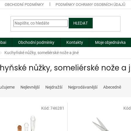
OBCHODNÍ PODMÍNKY
PODMÍNKY OCHRANY OSOBNÍCH ÚDAJŮ
HLEDAT
ubai
Obchodní podmínky
Kontakty
Moje objednávka
Kuchyňské nůžky, someliérské nože a jiné
hyňské nůžky, someliérské nože a j
učujeme
Nejlevnější
Nejdražší
Nejprodávanější
Abecedně
Kód:
746281
Kód