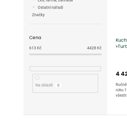
Les, farma, zahrada
Ostatní nářadí
Značky
Cena
Kuch
»Tur
613
Kč
4428
Kč
4 4
Ručně 
Na skladě
0
roku 
všestr
Z
á