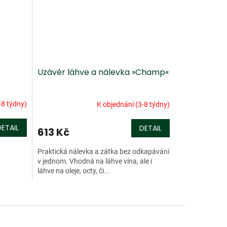
Uzávěr láhve a nálevka »Champ«
-8 týdny)
K objednání (3-8 týdny)
DETAIL
DETAIL
613 Kč
Praktická nálevka a zátka bez odkapávání
v jednom. Vhodná na láhve vína, ale i
láhve na oleje, octy, či...