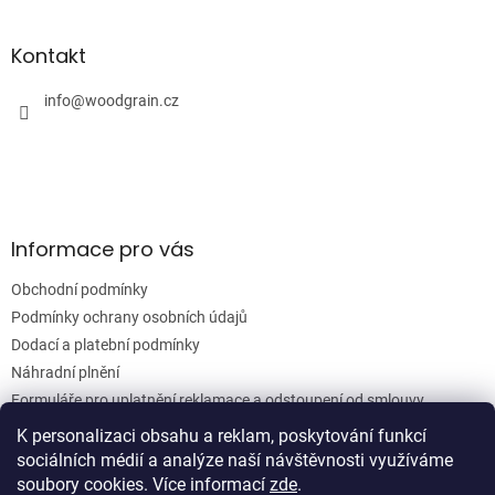
á
á
d
p
a
a
Kontakt
c
t
í
í
info
@
woodgrain.cz
p
r
v
k
y
v
ý
Informace pro vás
p
i
Obchodní podmínky
s
u
Podmínky ochrany osobních údajů
Dodací a platební podmínky
Náhradní plnění
Formuláře pro uplatnění reklamace a odstoupení od smlouvy
Moje objednávka
K personalizaci obsahu a reklam, poskytování funkcí
sociálních médií a analýze naší návštěvnosti využíváme
soubory cookies. Více informací
zde
.