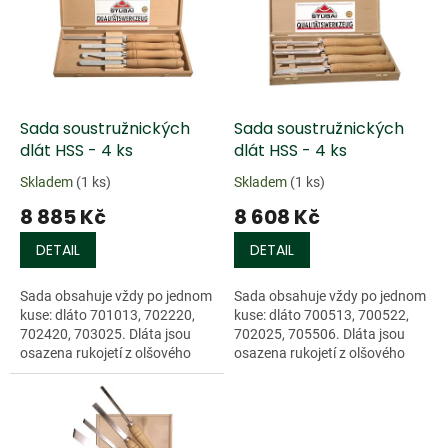
k
i
t
s
ů
p
r
o
d
Sada soustružnických
Sada soustružnických
u
dlát HSS - 4 ks
dlát HSS - 4 ks
k
Skladem
(1 ks)
Skladem
(1 ks)
t
8 885 Kč
8 608 Kč
ů
DETAIL
DETAIL
Sada obsahuje vždy po jednom
Sada obsahuje vždy po jednom
kuse: dláto 701013, 702220,
kuse: dláto 700513, 700522,
702420, 703025. Dláta jsou
702025, 705506. Dláta jsou
osazena rukojetí z olšového
osazena rukojetí z olšového
dřeva o délce 240 mm a...
dřeva o délce 240 mm a...