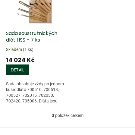
Sada soustružnických
dlát HSS – 7 ks
Skladem
(1 ks)
14 024 Kč
DETAIL
Sada obsahuje vždy po jednom
kuse: dláto 700510, 700518,
700527, 702015, 702030,
702420, 705006. Dláta jsou
osazena rukojetí z olšového
dřeva...
3
položek celkem
O
v
l
Z