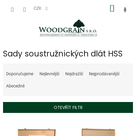
Přejít
NÁKUP
na
CZK
obsah
KOŠÍK
Sady soustružnických dlát HSS
Ř
a
Doporučujeme
Nejlevnější
Nejdražší
Nejprodávanější
z
e
Abecedně
n
í
p
OTEVŘÍT FILTR
r
o
V
d
ý
u
p