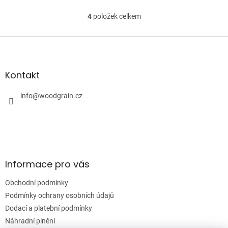
4
položek celkem
O
v
l
Z
á
á
d
p
a
a
Kontakt
c
t
í
í
info
@
woodgrain.cz
p
r
v
k
y
v
ý
Informace pro vás
p
i
Obchodní podmínky
s
u
Podmínky ochrany osobních údajů
Dodací a platební podmínky
Náhradní plnění