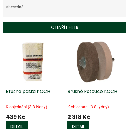
z
e
Abecedně
n
í
p
OTEVŘÍT FILTR
r
o
V
d
ý
u
p
k
i
t
s
ů
p
r
o
d
Brusná pasta KOCH
Brusné kotouče KOCH
u
k
K objednání (3-8 týdny)
K objednání (3-8 týdny)
t
439 Kč
2 318 Kč
ů
DETAIL
DETAIL