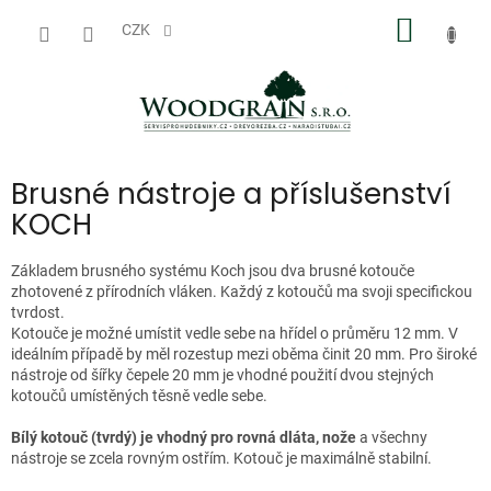
Přejít
NÁKUP
na
CZK
obsah
KOŠÍK
Brusné nástroje a příslušenství
KOCH
Základem brusného systému Koch jsou dva brusné kotouče
zhotovené z přírodních vláken. Každý z kotoučů ma svoji specifickou
tvrdost.
Kotouče je možné umístit vedle sebe na hřídel o průměru 12 mm. V
ideálním případě by měl rozestup mezi oběma činit 20 mm. Pro široké
nástroje od šířky čepele 20 mm je vhodné použití dvou stejných
kotoučů umístěných těsně vedle sebe.
Bílý kotouč (tvrdý) je vhodný pro rovná dláta, nože
a všechny
nástroje se zcela rovným ostřím. Kotouč je maximálně stabilní.