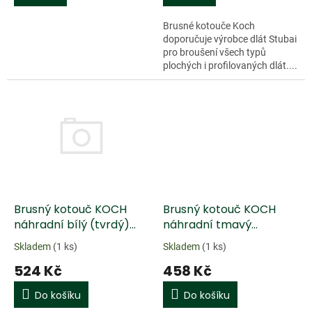
Brusné kotouče Koch
doporučuje výrobce dlát Stubai
pro broušení všech typů
plochých i profilovaných dlát....
Brusný kotouč KOCH
Brusný kotouč KOCH
náhradní bílý (tvrdý)
náhradní tmavý
kotouč, bez hřídele
(měkký) kotouč, bez
Skladem
(1 ks)
Skladem
(1 ks)
hřídele
524 Kč
458 Kč
Do košíku
Do košíku