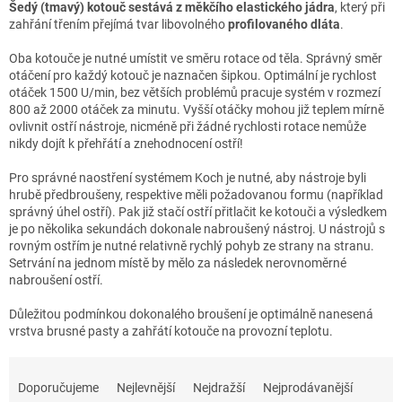
Šedý (tmavý) kotouč sestává z měkčího elastického jádra
, který při
zahřání třením přejímá tvar libovolného
profilovaného dláta
.
Oba kotouče je nutné umístit ve směru rotace od těla. Správný směr
otáčení pro každý kotouč je naznačen šipkou. Optimální je rychlost
otáček 1500 U/min, bez větších problémů pracuje systém v rozmezí
800 až 2000 otáček za minutu. Vyšší otáčky mohou již teplem mírně
ovlivnit ostří nástroje, nicméně při žádné rychlosti rotace nemůže
nikdy dojít k přehřátí a znehodnocení ostří!
Pro správné naostření systémem Koch je nutné, aby nástroje byli
hrubě předbroušeny, respektive měli požadovanou formu (například
správný úhel ostří). Pak již stačí ostří přitlačit ke kotouči a výsledkem
je po několika sekundách dokonale nabroušený nástroj. U nástrojů s
rovným ostřím je nutné relativně rychlý pohyb ze strany na stranu.
Setrvání na jednom místě by mělo za následek nerovnoměrné
nabroušení ostří.
Důležitou podmínkou dokonalého broušení je optimálně nanesená
vrstva brusné pasty a zahřátí kotouče na provozní teplotu.
Ř
a
Doporučujeme
Nejlevnější
Nejdražší
Nejprodávanější