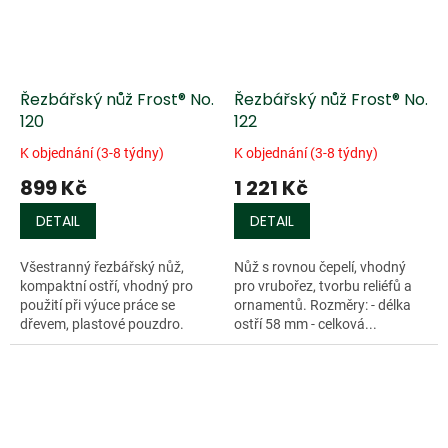
Řezbářský nůž Frost® No.
Řezbářský nůž Frost® No.
120
122
K objednání (3-8 týdny)
K objednání (3-8 týdny)
899 Kč
1 221 Kč
DETAIL
DETAIL
Všestranný řezbářský nůž,
Nůž s rovnou čepelí, vhodný
kompaktní ostří, vhodný pro
pro vrubořez, tvorbu reliéfů a
použití při výuce práce se
ornamentů. Rozměry: - délka
dřevem, plastové pouzdro.
ostří 58 mm - celková...
Rozměry: - délka ostří 59 mm -
celková délka 165 mm