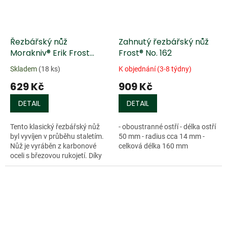
Řezbářský nůž
Zahnutý řezbářský nůž
Morakniv® Erik Frost
Frost® No. 162
No.920
Skladem
(18 ks)
K objednání (3-8 týdny)
629 Kč
909 Kč
DETAIL
DETAIL
Tento klasický řezbářský nůž
- oboustranné ostří - délka ostří
byl vyvíjen v průběhu staletím.
50 mm - radius cca 14 mm -
Nůž je vyráběn z karbonové
celková délka 160 mm
oceli s březovou rukojetí. Díky
kovové krytce mezi čepelí a
rukojetí je nůž velmi...