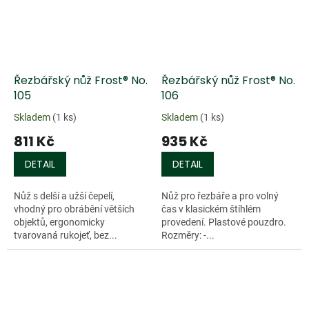
Řezbářský nůž Frost® No.
Řezbářský nůž Frost® No.
105
106
Skladem
(1 ks)
Skladem
(1 ks)
811 Kč
935 Kč
DETAIL
DETAIL
Nůž s delší a užší čepelí,
Nůž pro řezbáře a pro volný
vhodný pro obrábění větších
čas v klasickém štíhlém
objektů, ergonomicky
provedení. Plastové pouzdro.
tvarovaná rukojeť, bez...
Rozměry: -...