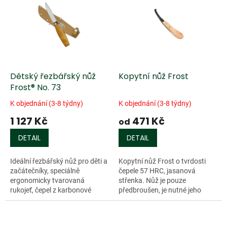
r
p
o
i
d
s
u
p
k
r
t
o
ů
d
Dětský řezbářský nůž
Kopytní nůž Frost
u
Frost® No. 73
k
K objednání (3-8 týdny)
K objednání (3-8 týdny)
t
1 127 Kč
471 Kč
ů
od
DETAIL
DETAIL
Ideální řezbářský nůž pro děti a
Kopytní nůž Frost o tvrdosti
začátečníky, speciálně
čepele 57 HRC, jasanová
ergonomicky tvarovaná
střenka. Nůž je pouze
rukojeť, čepel z karbonové
předbroušen, je nutné jeho
oceli,...
dobroušení a obtažení....