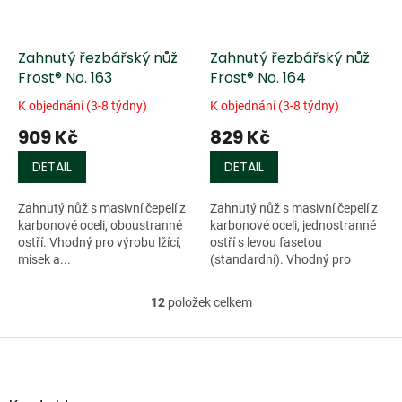
Zahnutý řezbářský nůž
Zahnutý řezbářský nůž
Frost® No. 163
Frost® No. 164
K objednání (3-8 týdny)
K objednání (3-8 týdny)
909 Kč
829 Kč
DETAIL
DETAIL
Zahnutý nůž s masivní čepelí z
Zahnutý nůž s masivní čepelí z
karbonové oceli, oboustranné
karbonové oceli, jednostranné
ostří. Vhodný pro výrobu lžící,
ostří s levou fasetou
misek a...
(standardní). Vhodný pro
výrobu...
12
položek celkem
O
v
l
Z
á
á
d
p
a