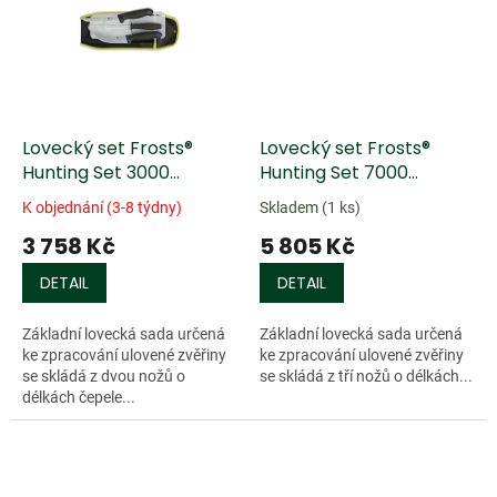
Lovecký set Frosts®
Lovecký set Frosts®
Hunting Set 3000
Hunting Set 7000
Comfort
Comfort
K objednání (3-8 týdny)
Skladem
(1 ks)
3 758 Kč
5 805 Kč
DETAIL
DETAIL
Základní lovecká sada určená
Základní lovecká sada určená
ke zpracování ulovené zvěřiny
ke zpracování ulovené zvěřiny
se skládá z dvou nožů o
se skládá z tří nožů o délkách...
délkách čepele...