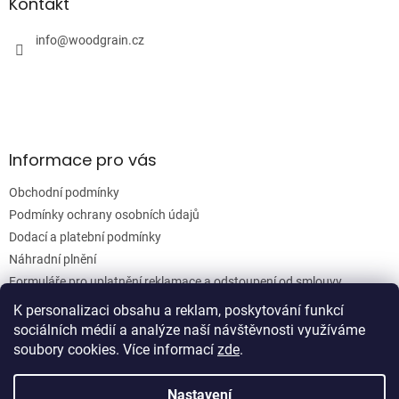
a
Kontakt
c
t
í
í
info
@
woodgrain.cz
p
r
v
k
y
v
ý
Informace pro vás
p
i
Obchodní podmínky
s
u
Podmínky ochrany osobních údajů
Dodací a platební podmínky
Náhradní plnění
Formuláře pro uplatnění reklamace a odstoupení od smlouvy
Moje objednávka
K personalizaci obsahu a reklam, poskytování funkcí
sociálních médií a analýze naší návštěvnosti využíváme
soubory cookies. Více informací
zde
.
Vytvořil Shoptet
Nastavení