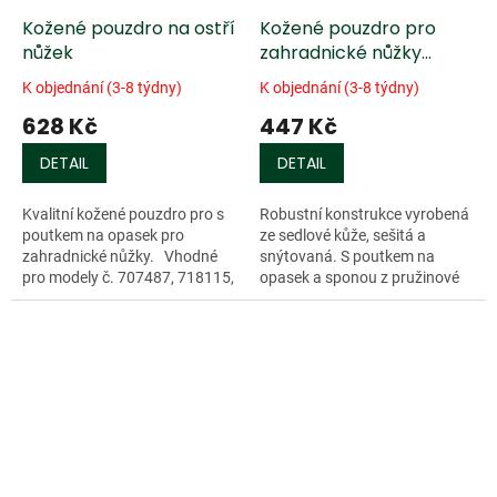
Kožené pouzdro na ostří
Kožené pouzdro pro
nůžek
zahradnické nůžky
Barnel
K objednání (3-8 týdny)
K objednání (3-8 týdny)
628 Kč
447 Kč
DETAIL
DETAIL
Kvalitní kožené pouzdro pro s
Robustní konstrukce vyrobená
poutkem na opasek pro
ze sedlové kůže, sešitá a
zahradnické nůžky. Vhodné
snýtovaná. S poutkem na
pro modely č. 707487, 718115,
opasek a sponou z pružinové
718133, 718169,...
oceli....