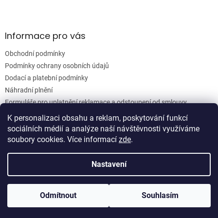
ý
p
i
s
Informace pro vás
u
Obchodní podmínky
Podmínky ochrany osobních údajů
Dodací a platební podmínky
Náhradní plnění
Formuláře pro uplatnění reklamace a odstoupení od smlouvy
Moje objednávka
K personalizaci obsahu a reklam, poskytování funkcí
sociálních médií a analýze naší návštěvnosti využíváme
soubory cookies. Více informací
zde
.
Vytvořil Shoptet
Nastavení
Copyright 2026
Woodgrain s.r.o.
. Všechna práva vyhrazena.
Odmítnout
Souhlasím
Upravit nastavení cookies