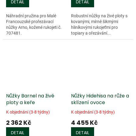
DETAIL
DETAIL
Náhradní pružina pro Malé
Robustní nůžky na živé ploty s
Francouzské prořezávací
kovanými, mírně šikmými
nůžky Arno, kožené rukojeti č.
hliníkovými rukojeťmi pro
707481.
topiary a ořezávání...
Nůžky Barnel na živé
Nůžky Hidehisa na růže a
ploty a keře
sklízení ovoce
K objednání (3-8 týdny)
K objednání (3-8 týdny)
2 362 Kč
4 455 Kč
DETAIL
DETAIL