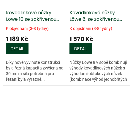
Kovadlinkové nůžky
Kovadlinkové nůžky
Löwe 10 se zakřivenou
Löwe 8, se zakřivenou
čepelí
čepelí
K objednání (3-8 týdny)
K objednání (3-8 týdny)
1 189 Kč
1 570 Kč
DETAIL
DETAIL
Díky nově vyvinuté konstrukci
Nůžky Löwe 8 v sobě kombinují
byla řezná kapacita zvýšena na
výhody kovadlinových nůžek s
30 mm a síla potřebná pro
výhodami obtokových nůžek
řezání byla výrazně...
(kombinace výhod jednobřitých
i...