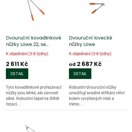
k
i
t
s
ů
p
r
o
d
Dvouruční kovadlinkové
Dvouruční lovecké
u
nůžky Löwe 22, se
nůžky Löwe
k
zakřivenou čepelí
K objednání (3-8 týdny)
K objednání (3-8 týdny)
t
2 611 Kč
2 687 Kč
ů
od
DETAIL
DETAIL
Tyto kovadlinkové prořezávací
Robustní dvouruční nůžky
nůžky jsou lehké, ale zároveň
umožňují snadné stříhání větví
silné. Robustní čepel na štíhlé
kolem vyvýšených míst a
řezací...
mimo...