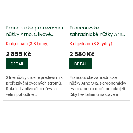
Francouzké prořezávací
Francouzské
nůžky Arno, Olivové
zahradnické nůžky Arno
dřevo
(otočná rukojeť)
K objednání (3-8 týdny)
K objednání (3-8 týdny)
2 855 Kč
2 580 Kč
DETAIL
DETAIL
Silné nůžky určené především k
Francouzské zahradnické
prořezávání ovocných stromů.
nůžky Arno SR2 s ergonomicky
Rukojeti z olivového dřeva se
tvarovanou a otočnou rukojetí.
velmi pohodlně...
Díky flexibilnímu nastavení
rukojeti je minimalizována
únava ruky a možnost vzniku
puchýřů....