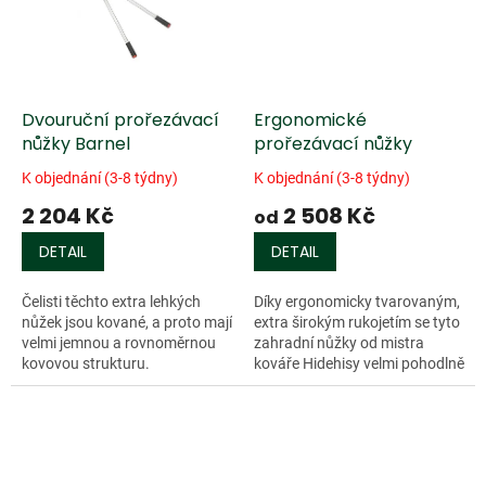
Dvouruční prořezávací
Ergonomické
nůžky Barnel
prořezávací nůžky
K objednání (3-8 týdny)
K objednání (3-8 týdny)
2 204 Kč
2 508 Kč
od
DETAIL
DETAIL
Čelisti těchto extra lehkých
Díky ergonomicky tvarovaným,
nůžek jsou kované, a proto mají
extra širokým rukojetím se tyto
velmi jemnou a rovnoměrnou
zahradní nůžky od mistra
kovovou strukturu.
kováře Hidehisy velmi pohodlně
Integrovaná středová
drží...
olejnička...