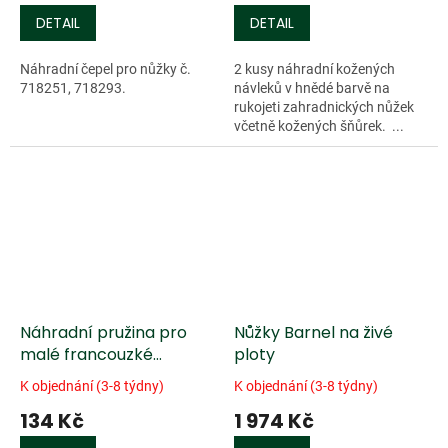
DETAIL
DETAIL
Náhradní čepel pro nůžky č.
2 kusy náhradní kožených
718251, 718293.
návleků v hnědé barvě na
rukojeti zahradnických nůžek
včetně kožených šňůrek. ...
Náhradní pružina pro
Nůžky Barnel na živé
malé francouzké
ploty
prořezávací nůžky Arno
K objednání (3-8 týdny)
K objednání (3-8 týdny)
134 Kč
1 974 Kč