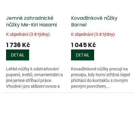
Jemné zahradnické
Kovadlinkové nůžky
nůžky Me-Kiri Hasami
Barnel
K objednání (3-8 týdny)
K objednání (3-8 týdny)
1 736 Kč
1 045 Kč
DETAIL
DETAIL
Lehké nůžky k odstraňování
Kovadlinkové nůžky pracují na
pupenů, květů, ornamentální a
principu, kdy horní střižná čepel
jiné jemné stříhací práce.
přichází do kontaktu s rovným
Vhodné i pro sklízení ovoce a
pevným povrchem,...
zeleniny. Selektivně kalená ocel,
leštěné ostří, nastavitelný...