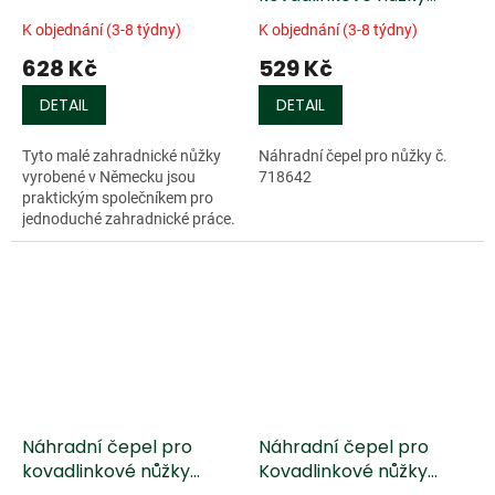
Löwe 10 se zakřivenou
K objednání (3-8 týdny)
K objednání (3-8 týdny)
čepelí
628 Kč
529 Kč
DETAIL
DETAIL
Tyto malé zahradnické nůžky
Náhradní čepel pro nůžky č.
vyrobené v Německu jsou
718642
praktickým společníkem pro
jednoduché zahradnické práce.
Jejich...
Náhradní čepel pro
Náhradní čepel pro
kovadlinkové nůžky
Kovadlinkové nůžky