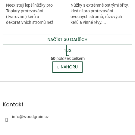
Neexistují lepší nůžky pro
Nůžky s extrémně ostrými břity,
Topiary prořezávání
ideální pro prořezávání
(tvarování) keřů a
ovocných stromů, růžových
dekorativních stromů než
keřů a vinné révy....
Karikomi Hasami....
NAČÍST 30 DALŠÍCH
S
1
2
t
O
r
60
položek celkem
v
á
l
NAHORU
n
á
k
o
d
v
Z
a
á
c
á
n
í
p
í
p
a
Kontakt
r
t
v
í
info
@
woodgrain.cz
k
y
v