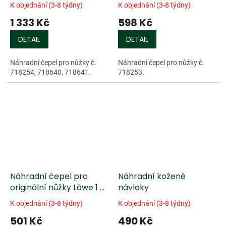
Löwe 22 a dvouruční
Löwe 8, se zakřivenou
K objednání (3-8 týdny)
K objednání (3-8 týdny)
lovecké nůžky
čepelí
1 333 Kč
598 Kč
DETAIL
DETAIL
Náhradní čepel pro nůžky č.
Náhradní čepel pro nůžky č.
718254, 718640, 718641.
718253.
Náhradní čepel pro
Náhradní kožené
originální nůžky Löwe 1 a
návleky
lovecké nůžky Löwe
K objednání (3-8 týdny)
K objednání (3-8 týdny)
501 Kč
490 Kč