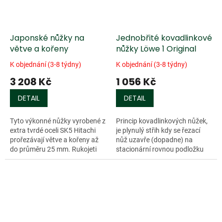
Japonské nůžky na
Jednobřité kovadlinkové
větve a kořeny
nůžky Löwe 1 Original
K objednání (3-8 týdny)
K objednání (3-8 týdny)
3 208 Kč
1 056 Kč
DETAIL
DETAIL
Tyto výkonné nůžky vyrobené z
Princip kovadlinkových nůžek,
extra tvrdé oceli SK5 Hitachi
je plynulý střih kdy se řezací
prořezávají větve a kořeny až
nůž uzavře (dopadne) na
do průměru 25 mm. Rukojeti
stacionární rovnou podložku
jsou...
(kovadlinku), umožňuje...