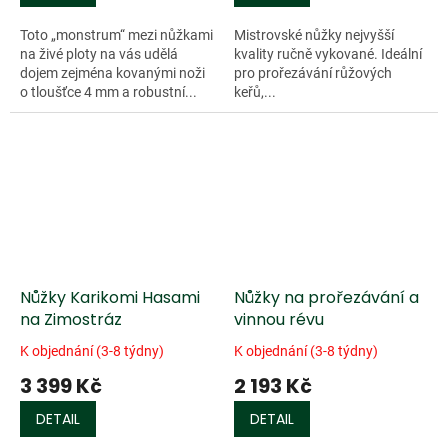
Toto „monstrum“ mezi nůžkami
Mistrovské nůžky nejvyšší
na živé ploty na vás udělá
kvality ručně vykované. Ideální
dojem zejména kovanými noži
pro prořezávání růžových
o tloušťce 4 mm a robustní...
keřů,...
Nůžky Karikomi Hasami
Nůžky na prořezávání a
na Zimostráz
vinnou révu
K objednání (3-8 týdny)
K objednání (3-8 týdny)
3 399 Kč
2 193 Kč
DETAIL
DETAIL