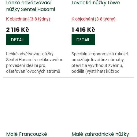
Lehké odvětvovací
Lovecké nůžky Löwe
nůžky Sentei Hasami
K objednání (3-8 týdny)
K objednání (3-8 týdny)
2 116 Kč
1 416 Kč
DETAIL
DETAIL
Lehké odvětvovací nůžky
Speciální ergonomická rukojeť
Sentei Hasami v celokovovém
umožňuje lovci bez námahy
provedení ideální pro
otevřít a vyvrhnout zvěřinu,
ošetřování ovocných stromů
oddělit (vystříhat) kůži od
a...
masa, stříhat...
Malé Francouzké
Malé zahradnické nůžky