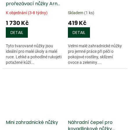
prořezávací nůžky Arno,
kožené rukojeti
K objednání (3-8 týdny)
Skladem
(1 ks)
1 730 Kč
419 Kč
DETAIL
DETAIL
Tyto tvarované nůžky jsou
Velmi malé zahradnické nůžky
ideální pro malé úkoly a malé
pro jemné práce při péči o
ruce. Lehké a pohodlné rukojeti
pokojové rostliny, sklízení
potažené kůží...
ovoce a zeleniny....
Mini zahradnické nůžky
Náhradní čepel pro
kovadlinkové nůžky