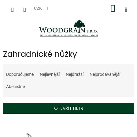
Přejít
NÁKUP
na
CZK
obsah
KOŠÍK
Zahradnické nůžky
Ř
a
Doporučujeme
Nejlevnější
Nejdražší
Nejprodávanější
z
e
Abecedně
n
í
p
OTEVŘÍT FILTR
r
o
V
d
ý
u
p