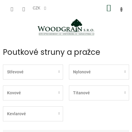
Přejít
NÁKUP
na
CZK
obsah
KOŠÍK
Poutkové struny a pražce
Střevové
Nylonové
Kovové
Titanové
Kevlarové