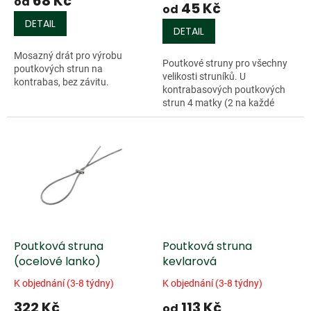
68 Kč
ů
od
45 Kč
od
DETAIL
DETAIL
Mosazný drát pro výrobu
Poutkové struny pro všechny
poutkových strun na
velikosti struníků. U
kontrabas, bez závitu.
kontrabasových poutkových
strun 4 matky (2 na každé
straně). Provedení: perlonový
drát s mosaznými maticemi.
Poutková struna
Poutková struna
(ocelové lanko)
kevlarová
K objednání (3-8 týdny)
K objednání (3-8 týdny)
322 Kč
113 Kč
od