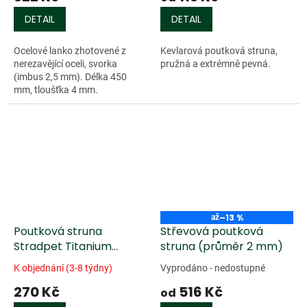
DETAIL
DETAIL
Ocelové lanko zhotovené z
Kevlarová poutková struna,
nerezavějící oceli, svorka
pružná a extrémně pevná.
(imbus 2,5 mm). Délka 450
mm, tloušťka 4 mm.
–13 %
až
Poutková struna
Střevová poutková
Stradpet Titanium
struna (průměr 2 mm)
(titanový závit)
K objednání (3-8 týdny)
Vyprodáno - nedostupné
270 Kč
516 Kč
od