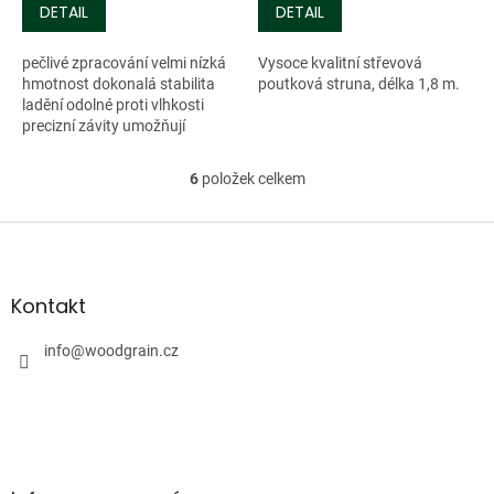
DETAIL
DETAIL
pečlivé zpracování velmi nízká
Vysoce kvalitní střevová
hmotnost dokonalá stabilita
poutková struna, délka 1,8 m.
ladění odolné proti vlhkosti
precizní závity umožňují
opakované nastavování délky
poutka Tloušťka 1,3 mm, délka
6
položek celkem
O
110...
v
l
Z
á
á
d
p
a
a
Kontakt
c
t
í
í
info
@
woodgrain.cz
p
r
v
k
y
v
ý