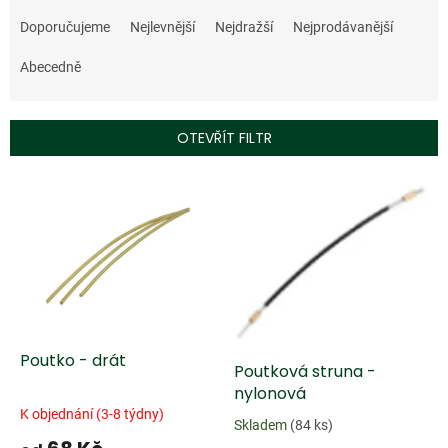
Ř
a
Doporučujeme
Nejlevnější
Nejdražší
Nejprodávanější
z
e
Abecedně
n
í
p
OTEVŘÍT FILTR
r
o
V
d
ý
u
p
k
i
t
s
ů
p
r
o
d
Poutko - drát
Poutková struna -
u
nylonová
k
K objednání (3-8 týdny)
t
Skladem
(84 ks)