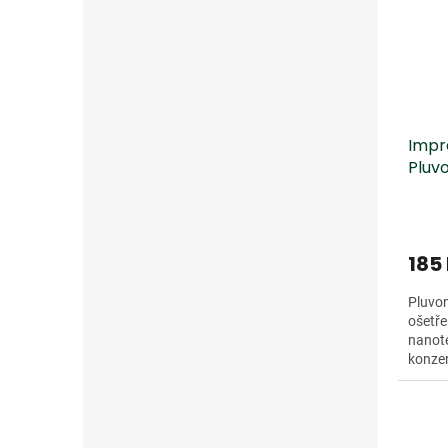
Impre
Pluv
185
Pluvon
ošetřen
nanote
konzer
ruksak