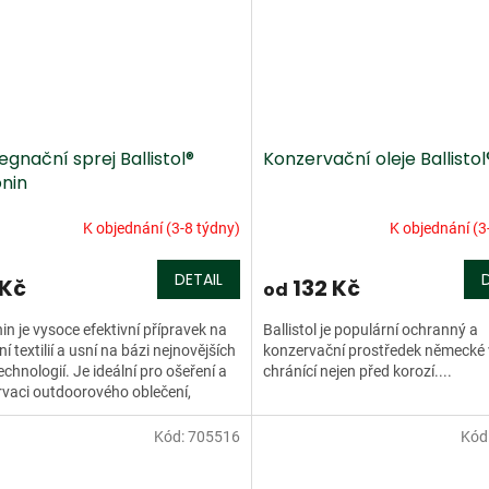
gnační sprej Ballistol®
Konzervační oleje Ballistol
onin
K objednání (3-8 týdny)
K objednání (3
DETAIL
 Kč
132 Kč
od
in je vysoce efektivní přípravek na
Ballistol je populární ochranný a
í textilií a usní na bázi nejnovějších
konzervační prostředek německé
chnologií. Je ideální pro ošeření a
chránící nejen před korozí....
vaci outdoorového oblečení,
ů,...
Kód:
705516
Kód