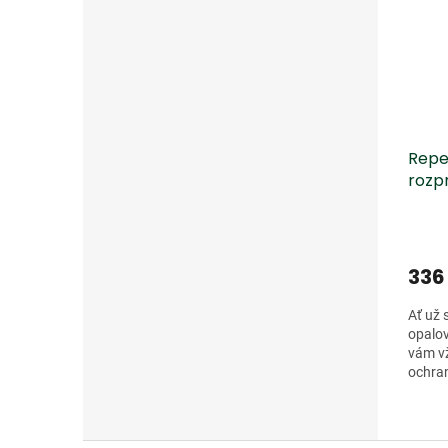
Repel
rozp
336
Ať už 
opalov
vám v
ochran