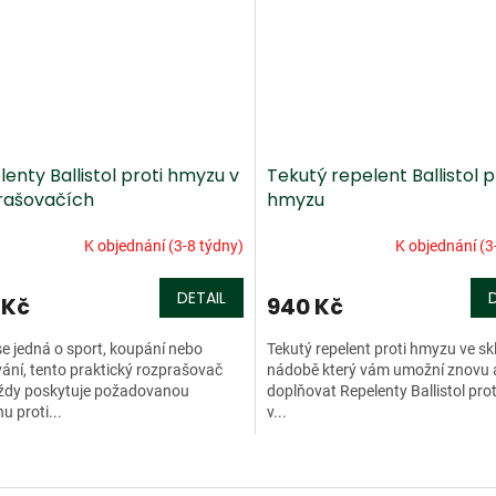
enty Ballistol proti hmyzu v
Tekutý repelent Ballistol p
rašovačích
hmyzu
K objednání (3-8 týdny)
K objednání (3
DETAIL
 Kč
940 Kč
se jedná o sport, koupání nebo
Tekutý repelent proti hmyzu ve sk
ání, tento praktický rozprašovač
nádobě který vám umožní znovu 
ždy poskytuje požadovanou
doplňovat Repelenty Ballistol pro
u proti...
v...
O
v