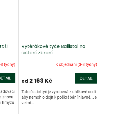
roti
Vytěrákové tyče Ballistol na
čištění zbraní
-8 týdny)
K objednání (3-8 týdny)
DETAIL
DETAIL
2 163 Kč
od
ladovací
Tato čistící tyč je vyrobená z uhlíkové oceli
a znovu
aby nemohlo dojít k poškrábání hlavně. Je
ti hmyzu
velmi...