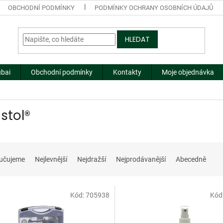
OBCHODNÍ PODMÍNKY
PODMÍNKY OCHRANY OSOBNÍCH ÚDAJŮ
HLEDAT
ubai
Obchodní podmínky
Kontakty
Moje objednávka
istol®
učujeme
Nejlevnější
Nejdražší
Nejprodávanější
Abecedně
Kód:
705938
Kód