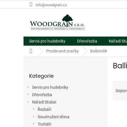
Přejít
info@woodgrain.cz
na
obsah
Servis pro hudebníky
Dřevořezba
Nářadí St
Domů
Prodávané značky
Ballistol®
P
Ball
o
Přeskočit
s
Kategorie
kategorie
t
Ř
r
Servis pro hudebníky
a
a
Dopor
Dřevořezba
z
n
e
n
Nářadí Stubai
V
n
í
Řezbáři
ý
í
p
Soustružení dřeva
p
p
a
Truhláři