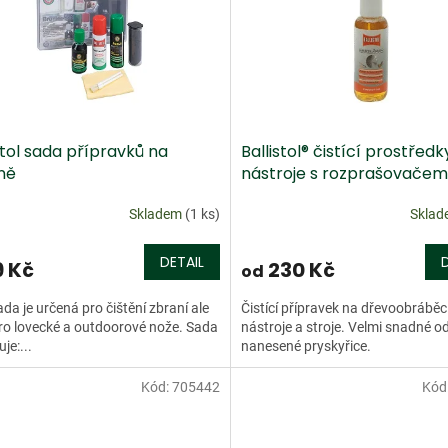
stol sada přípravků na
Ballistol® čistící prostředk
ně
nástroje s rozprašovačem
Skladem
(1 ks)
Skla
DETAIL
9 Kč
230 Kč
od
ada je určená pro čištění zbraní ale
Čistící přípravek na dřevoobráběc
ro lovecké a outdoorové nože. Sada
nástroje a stroje. Velmi snadné o
je:...
nanesené pryskyřice.
Kód:
705442
Kód