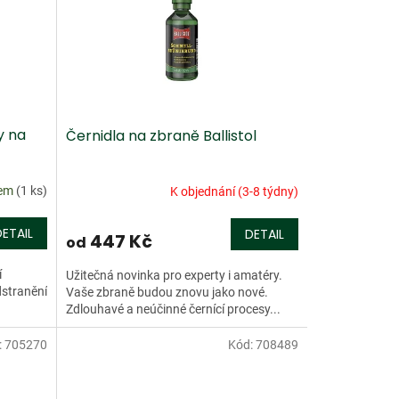
y na
Černidla na zbraně Ballistol
dem
(1 ks)
K objednání (3-8 týdny)
DETAIL
DETAIL
447 Kč
od
í
Užitečná novinka pro experty i amatéry.
dstranění
Vaše zbraně budou znovu jako nové.
Zdlouhavé a neúčinné černící procesy...
:
705270
Kód:
708489