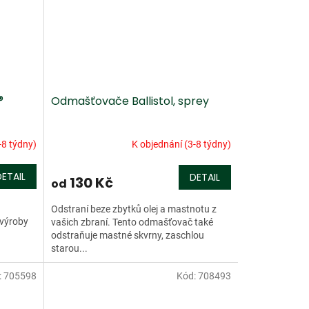
®
Odmašťovače Ballistol, sprey
-8 týdny)
K objednání (3-8 týdny)
DETAIL
DETAIL
130 Kč
od
Odstraní beze zbytků olej a mastnotu z
 výroby
vašich zbraní. Tento odmašťovač také
odstraňuje mastné skvrny, zaschlou
starou...
:
705598
Kód:
708493