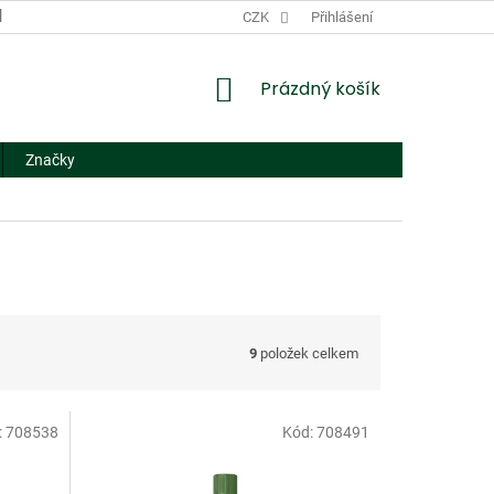
DODACÍ A PLATEBNÍ PODMÍNKY
CZK
NÁHRADNÍ PLNĚNÍ
Přihlášení
FORMUL
NÁKUPNÍ
Prázdný košík
KOŠÍK
Značky
9
položek celkem
:
708538
Kód:
708491