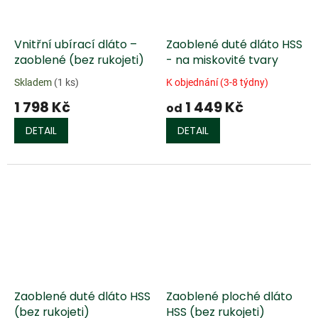
Vnitřní ubírací dláto –
Zaoblené duté dláto HSS
zaoblené (bez rukojeti)
- na miskovité tvary
Skladem
(1 ks)
K objednání (3-8 týdny)
1 798 Kč
1 449 Kč
od
DETAIL
DETAIL
Zaoblené duté dláto HSS
Zaoblené ploché dláto
(bez rukojeti)
HSS (bez rukojeti)