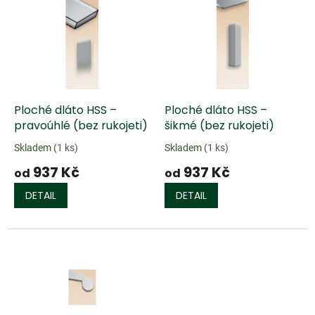
ý
u
p
k
i
t
s
ů
p
r
o
d
Ploché dláto HSS –
Ploché dláto HSS –
u
pravoúhlé (bez rukojeti)
šikmé (bez rukojeti)
k
Skladem
(1 ks)
Skladem
(1 ks)
t
937 Kč
937 Kč
ů
od
od
DETAIL
DETAIL