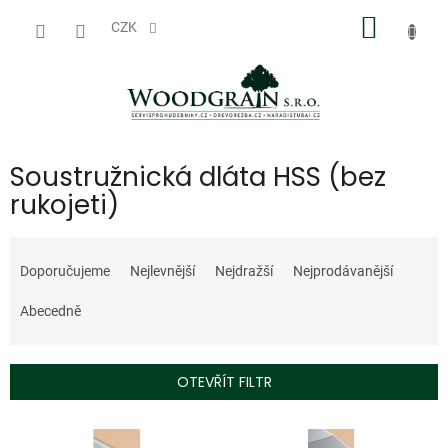
Přejít
NÁKUP
na
CZK
obsah
KOŠÍK
Soustružnická dláta HSS (bez
rukojeti)
Ř
a
Doporučujeme
Nejlevnější
Nejdražší
Nejprodávanější
z
e
Abecedně
n
í
p
OTEVŘÍT FILTR
r
o
V
d