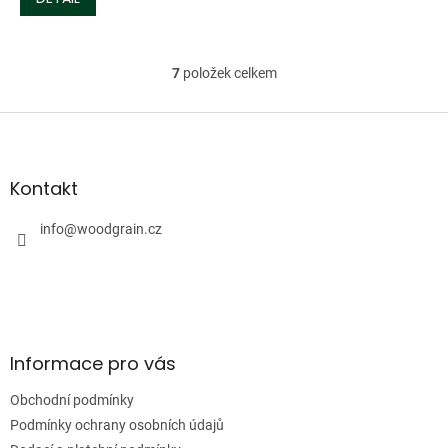
7
položek celkem
O
v
l
Z
á
á
d
p
a
a
Kontakt
c
t
í
í
info
@
woodgrain.cz
p
r
v
k
y
v
ý
Informace pro vás
p
i
Obchodní podmínky
s
u
Podmínky ochrany osobních údajů