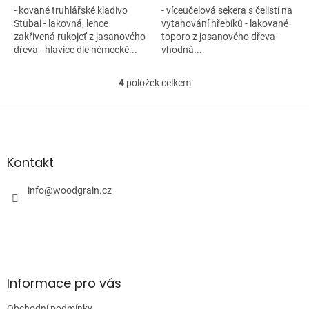
- kované truhlářské kladivo
- víceučelová sekera s čelistí na
Stubai - lakovná, lehce
vytahování hřebíků - lakované
zakřivená rukojeť z jasanového
toporo z jasanového dřeva -
dřeva - hlavice dle německé...
vhodná...
4
položek celkem
O
v
l
Z
á
á
d
p
a
a
Kontakt
c
t
í
í
info
@
woodgrain.cz
p
r
v
k
y
v
ý
Informace pro vás
p
i
Obchodní podmínky