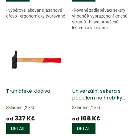
- výběrové lakované jasanové
- kované zadlabávací sekery
dřevo - ergonomicky tvarované
vhodné k vyprazdnení kmenů
stromů - hlava broušená,
leštěná a lakovaná...
Doprodej
Truhlářské kladiva
Univerzální sekera s
páčidlem na hřebíky
lakovaná
Skladem
(2 ks)
Skladem
(1 ks)
337 Kč
168 Kč
od
od
DETAIL
DETAIL