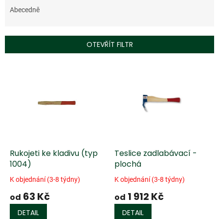
e
Abecedně
n
í
p
OTEVŘÍT FILTR
r
o
V
d
ý
u
p
k
i
t
s
ů
p
r
o
d
Rukojeti ke kladivu (typ
Teslice zadlabávací -
u
1004)
plochá
k
K objednání (3-8 týdny)
K objednání (3-8 týdny)
t
63 Kč
1 912 Kč
ů
od
od
DETAIL
DETAIL