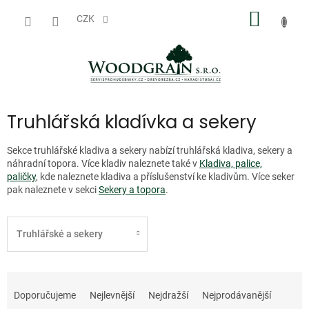
Přejít
NÁKUP
na
CZK
obsah
KOŠÍK
Truhlářská kladívka a sekery
Sekce truhlářské kladiva a sekery nabízí truhlářská kladiva, sekery a
náhradní topora. Více kladiv naleznete také v
Kladiva, palice,
paličky
, kde naleznete kladiva a příslušenství ke kladivům. Více seker
pak naleznete v sekci
Sekery a topora
.
Truhlářské a sekery
Ř
a
Doporučujeme
Nejlevnější
Nejdražší
Nejprodávanější
z