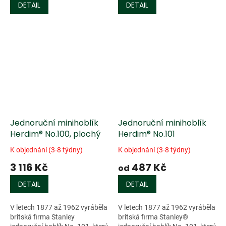
DETAIL
DETAIL
Jednoruční minihoblík
Jednoruční minihoblík
Herdim® No.100, plochý
Herdim® No.101
K objednání (3-8 týdny)
K objednání (3-8 týdny)
3 116 Kč
487 Kč
od
DETAIL
DETAIL
V letech 1877 až 1962 vyráběla
V letech 1877 až 1962 vyráběla
britská firma Stanley
britská firma Stanley®