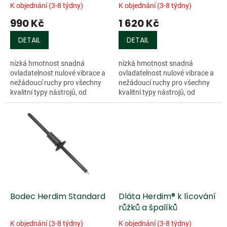
k
K objednání (3-8 týdny)
K objednání (3-8 týdny)
t
990 Kč
1 620 Kč
ů
DETAIL
DETAIL
nízká hmotnost snadná
nízká hmotnost snadná
ovladatelnost nulové vibrace a
ovladatelnost nulové vibrace a
nežádoucí ruchy pro všechny
nežádoucí ruchy pro všechny
kvalitní typy nástrojů, od
kvalitní typy nástrojů, od
školních až po mistrovské
školních až po mistrovské
precizní zpracování elegantní
precizní zpracování elegantní
vzhled Délka...
vzhled Délka...
Bodec Herdim Standard
Dláta Herdim® k lícování
růžků a špalíků
K objednání (3-8 týdny)
K objednání (3-8 týdny)