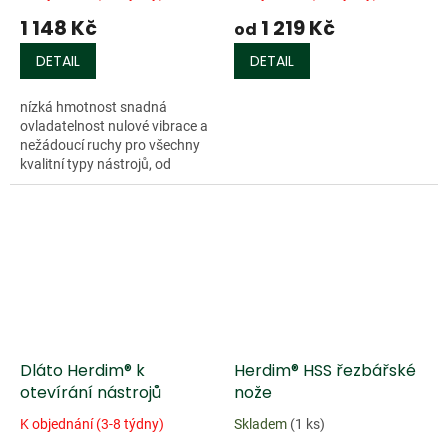
1 148 Kč
1 219 Kč
od
DETAIL
DETAIL
nízká hmotnost snadná
ovladatelnost nulové vibrace a
nežádoucí ruchy pro všechny
kvalitní typy nástrojů, od
školních až po mistrovské
precizní zpracování elegantní
vzhled Délka...
Dláto Herdim® k
Herdim® HSS řezbářské
otevírání nástrojů
nože
K objednání (3-8 týdny)
Skladem
(1 ks)