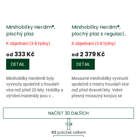
Minihoblíky Herdim®,
Minihoblíky Herdim®,
plochý plaz
plochý plaz s regulací
ústí
K objednání (3-8 týdny)
K objednání (3-8 týdny)
333 Kč
2 379 Kč
od
od
DETAIL
DETAIL
Minihoblíky Herdim® byly
Mosazné minihoblíky vyvinuté
vyvinuty společně s houslaři
společně s mistry houslaři více
více než před 20 lety. Hoblíky a
než před dvaceti lety. Velmi
výrobní materiály jsou v...
přesný mosazný korpus se
stavitelným...
NAČÍST 30 DALŠÍCH
S
1
4
t
O
r
95
položek celkem
v
á