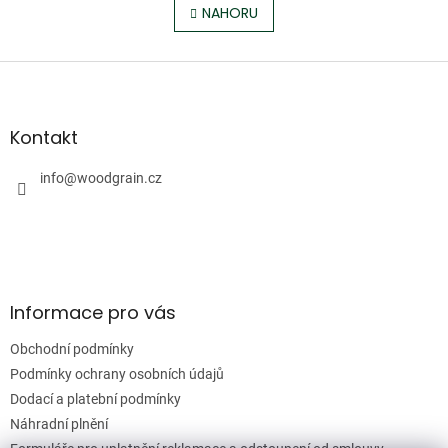
l
NAHORU
n
á
k
o
d
v
Z
a
á
c
á
n
í
p
í
p
a
Kontakt
r
t
v
í
info
@
woodgrain.cz
k
y
v
ý
p
i
s
Informace pro vás
u
Obchodní podmínky
Podmínky ochrany osobních údajů
Dodací a platební podmínky
Náhradní plnění