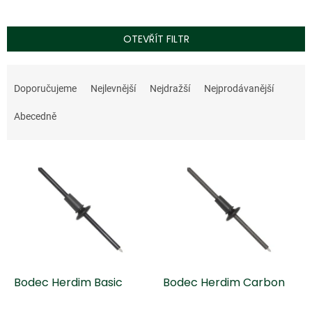
OTEVŘÍT FILTR
Ř
a
Doporučujeme
Nejlevnější
Nejdražší
Nejprodávanější
z
e
Abecedně
n
í
V
p
ý
r
p
o
i
d
s
u
p
k
r
t
o
ů
d
Bodec Herdim Basic
Bodec Herdim Carbon
u