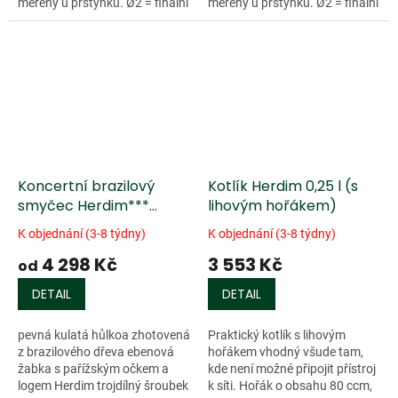
měřený u prstýnku. Ø2 = finální
měřený u prstýnku. Ø2 = finální
průměr opracovaného kolíčku
průměr opracovaného kolíčku
po ořezu.
po ořezu.
Koncertní brazilový
Kotlík Herdim 0,25 l (s
smyčec Herdim***
lihovým hořákem)
/housle/viola/violoncello/
K objednání (3-8 týdny)
K objednání (3-8 týdny)
4 298 Kč
3 553 Kč
od
DETAIL
DETAIL
pevná kulatá hůlkoa zhotovená
Praktický kotlík s lihovým
z brazilového dřeva ebenová
hořákem vhodný všude tam,
žabka s pařížským očkem a
kde není možné připojit přístroj
logem Herdim trojdílný šroubek
k síti. Hořák o obsahu 80 ccm,