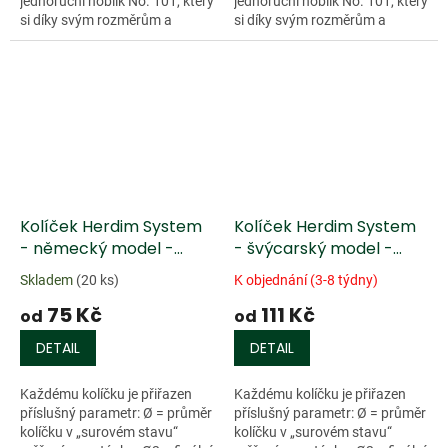
jednoruční hoblík No. 101, který
jednoruční hoblík No. 101, který
si díky svým rozměrům a
si díky svým rozměrům a
praktičnosti...
praktičnosti...
Kolíček Herdim System
Kolíček Herdim System
- německý model -
- švýcarský model -
eben
eben
Skladem
(20 ks)
K objednání (3-8 týdny)
75 Kč
111 Kč
od
od
DETAIL
DETAIL
Každému kolíčku je přiřazen
Každému kolíčku je přiřazen
příslušný parametr: Ø = průměr
příslušný parametr: Ø = průměr
kolíčku v „surovém stavu“
kolíčku v „surovém stavu“