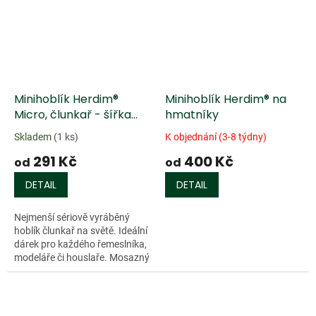
Minihoblík Herdim®
Minihoblík Herdim® na
Micro, člunkař - šířka
hmatníky
želízka 4 mm
Skladem
(1 ks)
K objednání (3-8 týdny)
291 Kč
400 Kč
od
od
DETAIL
DETAIL
Nejmenší sériově vyráběný
hoblík člunkař na světě. Ideální
dárek pro každého řemeslníka,
modeláře či houslaře. Mosazný
korpus, zaoblený plaz,
palisandrový klínek (ebenové...