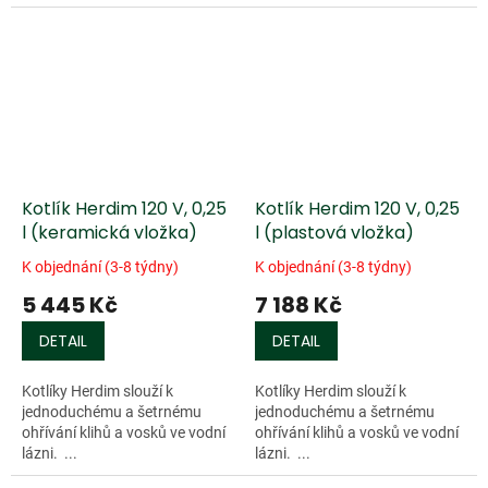
žíhaný perleťový plátek "Iris"
délka hoření přibližně 1,5
potah z pravých
hodiny. Plochý knot.
mongolských...
Kotlík Herdim 120 V, 0,25
Kotlík Herdim 120 V, 0,25
l (keramická vložka)
l (plastová vložka)
K objednání (3-8 týdny)
K objednání (3-8 týdny)
5 445 Kč
7 188 Kč
DETAIL
DETAIL
Kotlíky Herdim slouží k
Kotlíky Herdim slouží k
jednoduchému a šetrnému
jednoduchému a šetrnému
ohřívání klihů a vosků ve vodní
ohřívání klihů a vosků ve vodní
lázni. ...
lázni. ...