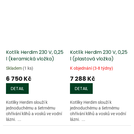
Kotlík Herdim 230 V, 0,25
Kotlík Herdim 230 V, 0,25
l (keramická vložka)
l (plastová vložka)
Skladem
(1 ks)
K objednání (3-8 týdny)
6 750 Kč
7 288 Kč
DETAIL
DETAIL
Kotlíky Herdim slouží k
Kotlíky Herdim slouží k
jednoduchému a šetrnému
jednoduchému a šetrnému
ohřívání klihů a vosků ve vodní
ohřívání klihů a vosků ve vodní
lázni. ...
lázni. ...