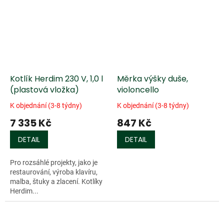
Kotlík Herdim 230 V, 1,0 l
Měrka výšky duše,
(plastová vložka)
violoncello
K objednání (3-8 týdny)
K objednání (3-8 týdny)
7 335 Kč
847 Kč
DETAIL
DETAIL
Pro rozsáhlé projekty, jako je
restaurování, výroba klavíru,
malba, štuky a zlacení. Kotlíky
Herdim...