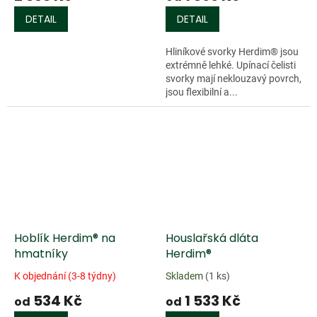
DETAIL
DETAIL
Hliníkové svorky Herdim® jsou
extrémně lehké. Upínací čelisti
svorky mají neklouzavý povrch,
jsou flexibilní a...
Hoblík Herdim® na
Houslařská dláta
hmatníky
Herdim®
K objednání (3-8 týdny)
Skladem
(1 ks)
534 Kč
1 533 Kč
od
od