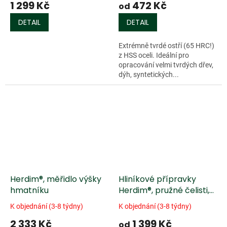
1 299 Kč
472 Kč
od
DETAIL
DETAIL
Extrémně tvrdé ostří (65 HRC!)
z HSS oceli. Ideální pro
opracování velmi tvrdých dřev,
dýh, syntetických...
Herdim®, měřidlo výšky
Hliníkové přípravky
hmatníku
Herdim®, pružné čelisti,
pro lepení prasklin
K objednání (3-8 týdny)
K objednání (3-8 týdny)
2 333 Kč
1 399 Kč
od