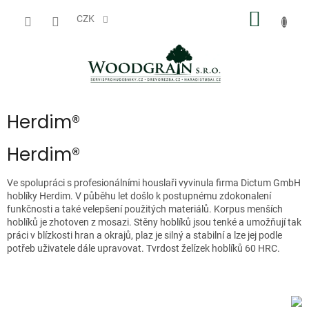
Přejít
NÁKUP
na
CZK
obsah
KOŠÍK
Herdim®
Herdim®
Ve spolupráci s profesionálními houslaři vyvinula firma Dictum GmbH
hoblíky Herdim. V půběhu let došlo k postupnému zdokonalení
funkčnosti a také velepšení použitých materiálů. Korpus menších
hoblíků je zhotoven z mosazi. Stěny hoblíků jsou tenké a umožňují tak
práci v blízkosti hran a okrajů, plaz je silný a stabilní a lze jej podle
potřeb uživatele dále upravovat. Tvrdost želízek hoblíků 60 HRC.