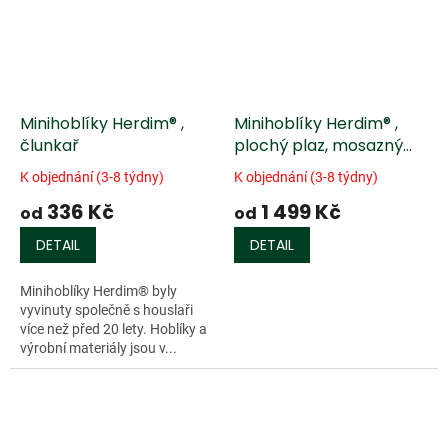
Minihoblíky Herdim® ,
Minihoblíky Herdim® ,
člunkař
plochý plaz, mosazný
klínek
K objednání (3-8 týdny)
K objednání (3-8 týdny)
336 Kč
1 499 Kč
od
od
DETAIL
DETAIL
Minihoblíky Herdim® byly
vyvinuty společně s houslaři
více než před 20 lety. Hoblíky a
výrobní materiály jsou v...