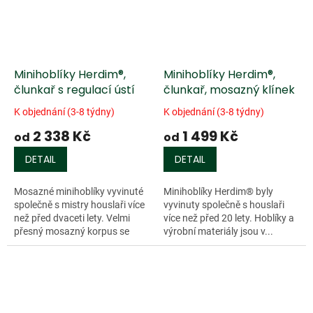
Minihoblíky Herdim®,
Minihoblíky Herdim®,
člunkař s regulací ústí
člunkař, mosazný klínek
K objednání (3-8 týdny)
K objednání (3-8 týdny)
2 338 Kč
1 499 Kč
od
od
DETAIL
DETAIL
Mosazné minihoblíky vyvinuté
Minihoblíky Herdim® byly
společně s mistry houslaři více
vyvinuty společně s houslaři
než před dvaceti lety. Velmi
více než před 20 lety. Hoblíky a
přesný mosazný korpus se
výrobní materiály jsou v...
stavitelným...