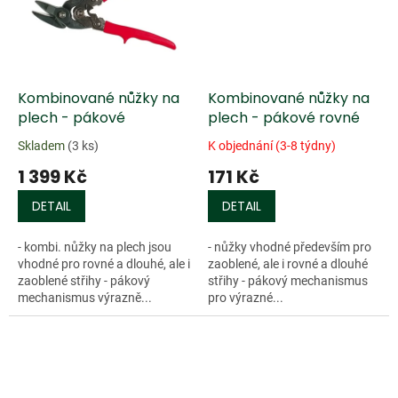
Kombinované nůžky na
Kombinované nůžky na
plech - pákové
plech - pákové rovné
Skladem
(3 ks)
K objednání (3-8 týdny)
1 399 Kč
171 Kč
DETAIL
DETAIL
- kombi. nůžky na plech jsou
- nůžky vhodné především pro
vhodné pro rovné a dlouhé, ale i
zaoblené, ale i rovné a dlouhé
zaoblené střihy - pákový
střihy - pákový mechanismus
mechanismus výrazně...
pro výrazné...