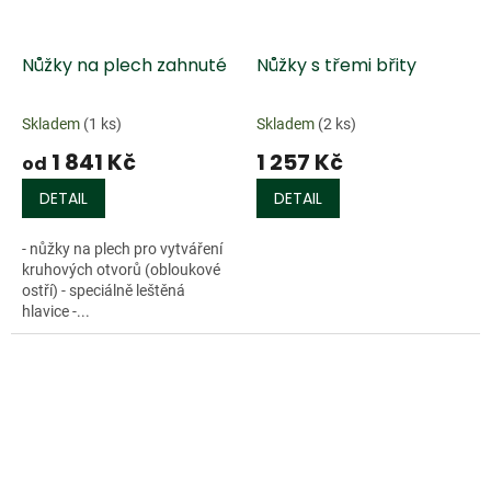
Nůžky na plech zahnuté
Nůžky s třemi břity
Skladem
(1 ks)
Skladem
(2 ks)
1 841 Kč
1 257 Kč
od
DETAIL
DETAIL
- nůžky na plech pro vytváření
kruhových otvorů (obloukové
ostří) - speciálně leštěná
hlavice -...