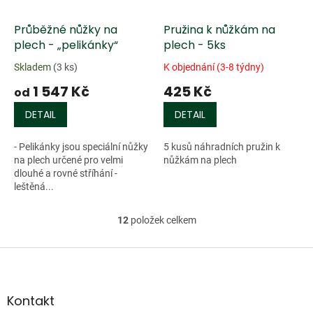
Průběžné nůžky na
Pružina k nůžkám na
plech - „pelikánky“
plech - 5ks
Skladem
(3 ks)
K objednání (3-8 týdny)
1 547 Kč
425 Kč
od
DETAIL
DETAIL
- Pelikánky jsou speciální nůžky
5 kusů náhradních pružin k
na plech určené pro velmi
nůžkám na plech
dlouhé a rovné stříhání -
leštěná...
12
položek celkem
O
v
l
Z
á
á
d
p
a
a
Kontakt
c