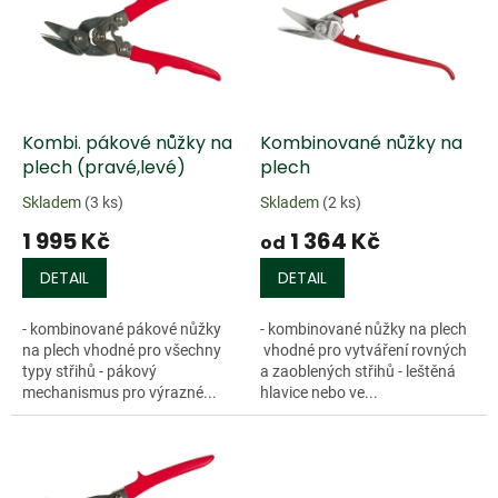
k
i
t
s
ů
p
r
o
d
Kombi. pákové nůžky na
Kombinované nůžky na
u
plech (pravé,levé)
plech
k
Skladem
(3 ks)
Skladem
(2 ks)
t
1 995 Kč
1 364 Kč
ů
od
DETAIL
DETAIL
- kombinované pákové nůžky
- kombinované nůžky na plech
na plech vhodné pro všechny
vhodné pro vytváření rovných
typy střihů - pákový
a zaoblených střihů - leštěná
mechanismus pro výrazné...
hlavice nebo ve...
Doprodej