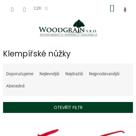
Přejít
NÁKUP
na
CZK
obsah
KOŠÍK
Klempířské nůžky
Ř
a
Doporučujeme
Nejlevnější
Nejdražší
Nejprodávanější
z
e
Abecedně
n
í
p
OTEVŘÍT FILTR
r
o
V
d
ý
u
p