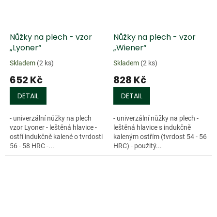
Nůžky na plech - vzor
Nůžky na plech - vzor
„Lyoner“
„Wiener“
Skladem
(2 ks)
Skladem
(2 ks)
652 Kč
828 Kč
DETAIL
DETAIL
- univerzální nůžky na plech
- univerzální nůžky na plech -
vzor Lyoner - leštěná hlavice -
leštěná hlavice s indukčně
ostří indukčně kalené o tvrdosti
kaleným ostřím (tvrdost 54 - 56
56 - 58 HRC -...
HRC) - použitý...