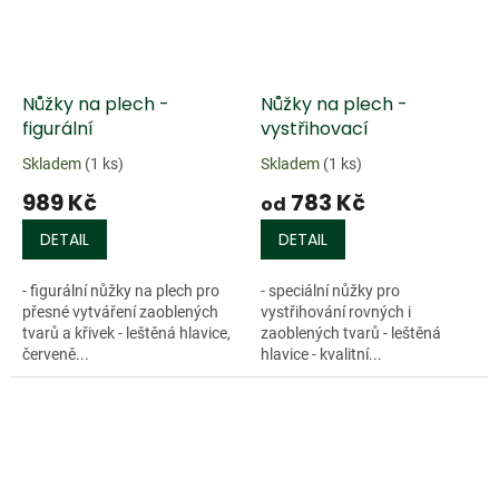
Nůžky na plech -
Nůžky na plech -
figurální
vystřihovací
Skladem
(1 ks)
Skladem
(1 ks)
989 Kč
783 Kč
od
DETAIL
DETAIL
- figurální nůžky na plech pro
- speciální nůžky pro
přesné vytváření zaoblených
vystřihování rovných i
tvarů a křivek - leštěná hlavice,
zaoblených tvarů - leštěná
červeně...
hlavice - kvalitní...
Doprodej
Doprodej