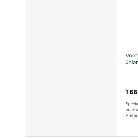
Verit
úhl
1 6
Speci
udržov
Aretac