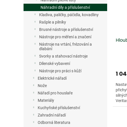
Náhradní pilové listy
Náhradní díly a příslušenství
Kladiva, paličky, páčidla, kovadliny
Rašple a pilníky
Brusné nástroje a příslušenství
Nástroje pro měření a značení
Hlou
Nástroje na vrtání, frézování a
dlabání
Svorky a stahovací nástroje
Dílenské vybavení
Nástroje pro práci s kůží
1 0
Elektrické nářadí
Nastav
Nože
přichy
Nářadí pro houslaře
silnýc
Materiály
Verita
228 m
Kuchyňské příslušenství
Zahradní nářadí
Odborná literatura