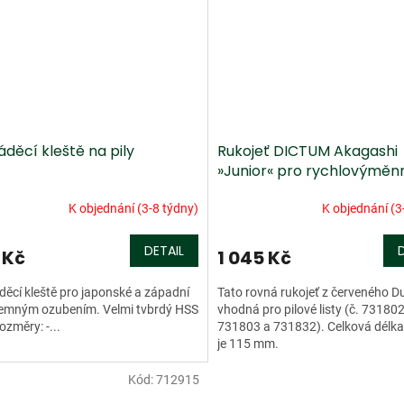
děcí kleště na pily
Rukojeť DICTUM Akagashi
»Junior« pro rychlovýměn
pilové listy
K objednání (3-8 týdny)
K objednání (3
DETAIL
 Kč
1 045 Kč
ěcí kleště pro japonské a západní
Tato rovná rukojeť z červeného D
 jemným ozubením. Velmi tvbrdý HSS
vhodná pro pilové listy (č. 731802
ozměry: -...
731803 a 731832). Celková délka 
je 115 mm.
Kód:
712915