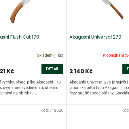
shi Flush Cut 170
Akagashi Universal 270
Skladem
(1 ks)
K objednání (3
DETAIL
21 Kč
2 140 Kč
 rychloupínací pilka Akagashi 170
Akagashi Universal 270 je největš
pézovým nerozvedeným ozubením
japonská pilka typu Akagashi urč
echává na obrobku...
řezy napříč i podél vlákny. Speciáln
Kód:
712526
Kód