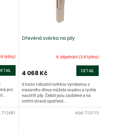
Dřevěná svěrka na pily
-8 týdny)
K objednání (3-8 týdny)
DETAIL
DETAIL
4 068 Kč
í
S touto robustní svěrkou vyrobenou z
ená pro
masivního dřeva můžete snadno a rychle
í...
naostřit pily. Čelisti jsou zaoblené a na
vnitřní straně opatřené...
:
712481
Kód:
712115