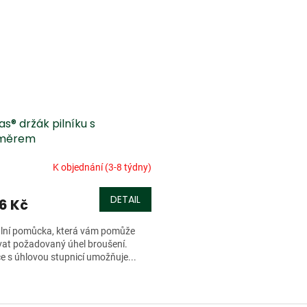
as® držák pilníku s
oměrem
K objednání (3-8 týdny)
DETAIL
66 Kč
ální pomůcka, která vám pomůže
at požadovaný úhel broušení.
e s úhlovou stupnicí umožňuje...
O
v