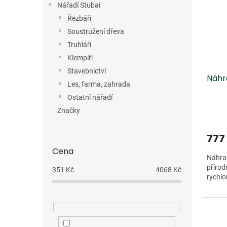
Nářadí Stubai
Řezbáři
Soustružení dřeva
Truhláři
Klempíři
Stavebnictví
Náhr
Les, farma, zahrada
Ostatní nářadí
Značky
777
Cena
Náhrad
přírod
351
Kč
4068
Kč
rychlo