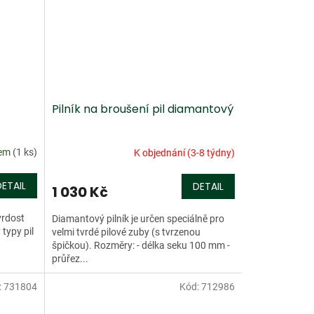
Pilník na broušení pil diamantový
dem
(1 ks)
K objednání (3-8 týdny)
DETAIL
DETAIL
1 030 Kč
vrdost
Diamantový pilník je určen speciálně pro
typy pil
velmi tvrdé pilové zuby (s tvrzenou
špičkou). Rozměry: - délka seku 100 mm -
průřez...
:
731804
Kód:
712986