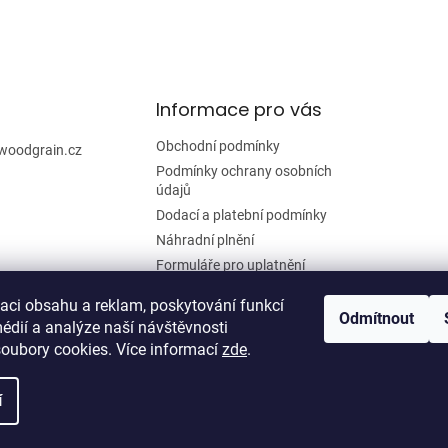
l
á
d
a
c
í
Informace pro vás
p
r
Obchodní podmínky
woodgrain.cz
v
Podmínky ochrany osobních
k
údajů
y
Dodací a platební podmínky
v
ý
Náhradní plnění
p
Formuláře pro uplatnění
i
reklamace a odstoupení od
s
smlouvy
zaci obsahu a reklam, poskytování funkcí
u
Odmítnout
édií a analýze naší návštěvnosti
Moje objednávka
oubory cookies. Více informací
zde
.
í
zena.
Upravit nastavení cookies