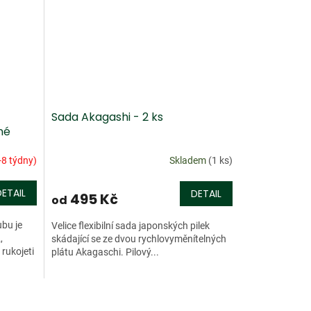
Sada Akagashi - 2 ks
né
-8 týdny)
Skladem
(1 ks)
DETAIL
DETAIL
495 Kč
od
ubu je
Velice flexibilní sada japonských pilek
,
skádající se ze dvou rychlovyměnítelných
rukojeti
plátu Akagaschi. Pilový...