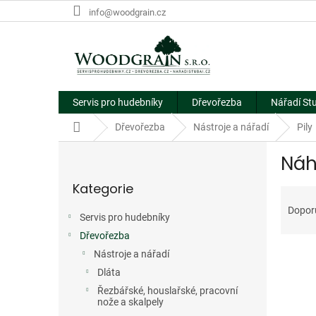
Přejít
info@woodgrain.cz
na
obsah
Servis pro hudebníky
Dřevořezba
Nářadí St
Domů
Dřevořezba
Nástroje a nářadí
Pily
P
Náh
o
Přeskočit
s
Kategorie
kategorie
Ř
t
a
r
Dopor
Servis pro hudebníky
z
a
e
Dřevořezba
n
V
n
n
Nástroje a nářadí
ý
í
í
Dláta
p
p
p
Řezbářské, houslařské, pracovní
i
r
a
nože a skalpely