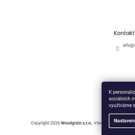
Z
á
p
a
t
Kontakt
í
info
@
K personali
sociálních m
využíváme s
Nastaven
Copyright 2026
Woodgrain s.r.o.
. Všechna práva vyhra