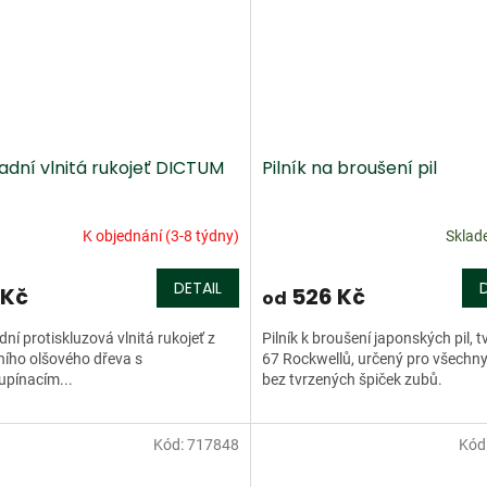
adní vlnitá rukojeť DICTUM
Pilník na broušení pil
K objednání (3-8 týdny)
Skla
DETAIL
 Kč
526 Kč
od
ní protiskluzová vlnitá rukojeť z
Pilník k broušení japonských pil, t
ního olšového dřeva s
67 Rockwellů, určený pro všechny 
upínacím...
bez tvrzených špiček zubů.
Kód:
717848
Kód