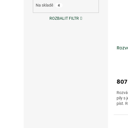
Na skladě
4
ROZBALIT FILTR
Rozvá
807
Rozvád
pily s
píst. R