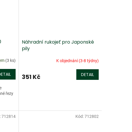
0
Náhradní rukojeť pro Japonské
pily
dem
(3 ks)
K objednání (3-8 týdny)
DETAIL
DETAIL
351 Kč
e
né řezy
:
712814
Kód:
712802