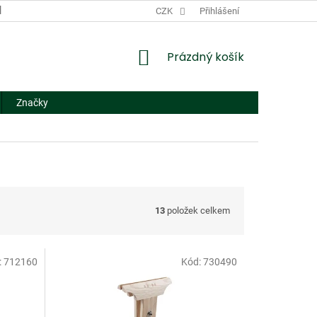
DODACÍ A PLATEBNÍ PODMÍNKY
CZK
NÁHRADNÍ PLNĚNÍ
Přihlášení
FORMUL
NÁKUPNÍ
Prázdný košík
KOŠÍK
Značky
13
položek celkem
:
712160
Kód:
730490