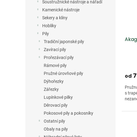
s
o
n
Soustružnické nástroje a nářadí
p
d
e
Kamenické nástroje
r
u
l
Sekery a klíny
o
k
d
t
Hoblíky
u
ů
Pily
Akaga
k
Tradiční japonské pily
t
Zavírací pily
ů
Prořezávací pily
Rámové pily
Pružné úrovňové pily
7
od
Dýhořezky
Pružná
Zářezky
s tra
Lupínkové pilky
nezan
Děrovací pily
Pokosové pily a pokosníky
Ostatní pily
Obaly na pily