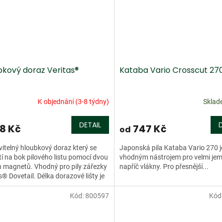
bkový doraz Veritas®
Kataba Vario Crosscut 27
K objednání (3-8 týdny)
Skla
DETAIL
48 Kč
747 Kč
od
itelný hloubkový doraz který se
Japonská pila Kataba Vario 270 j
tí na bok pilového listu pomocí dvou
vhodným nástrojem pro velmi jem
h magnetů. Vhodný pro pily zářezky
napříč vlákny. Pro přesnější...
s® Dovetail. Délka dorazové lišty je
m....
Kód:
800597
Kód