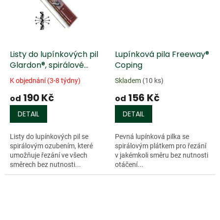
Listy do lupínkových pil
Lupínková pila Freeway®
Glardon®, spirálové
Coping
ozubení
K objednání (3-8 týdny)
Skladem
(10 ks)
190 Kč
156 Kč
od
od
DETAIL
DETAIL
Listy do lupínkových pil se
Pevná lupínková pilka se
spirálovým ozubením, které
spirálovým plátkem pro řezání
umožňuje řezání ve všech
v jakémkoli směru bez nutnosti
směrech bez nutnosti...
otáčení...