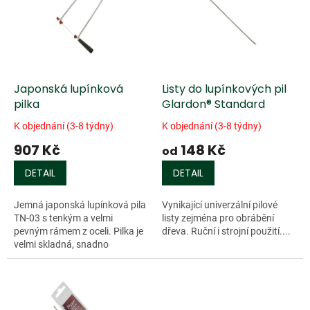
k
i
t
s
ů
p
r
o
d
Japonská lupínková
Listy do lupínkových pil
u
pilka
Glardon® Standard
k
K objednání (3-8 týdny)
K objednání (3-8 týdny)
t
907 Kč
148 Kč
ů
od
DETAIL
DETAIL
Jemná japonská lupínková pila
Vynikající univerzální pilové
TN-03 s tenkým a velmi
listy zejména pro obrábění
pevným rámem z oceli. Pilka je
dřeva. Ruční i strojní použití....
velmi skladná, snadno
ovladatelný, přitom je však
schopna list velmi pevně
napnout a umožňuje...