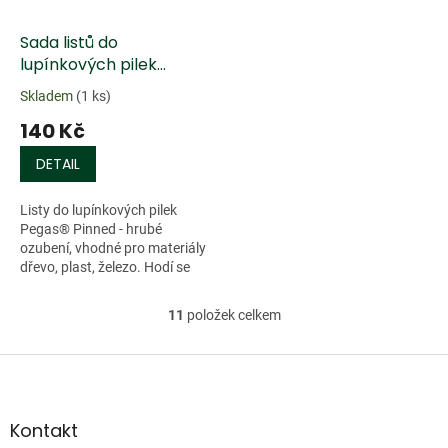
Sada listů do
lupínkových pilek
Pegas® Pinned - 6 ks
Skladem
(1 ks)
140 Kč
DETAIL
Listy do lupínkových pilek
Pegas® Pinned - hrubé
ozubení, vhodné pro materiály
dřevo, plast, železo. Hodí se
pro...
11
položek celkem
O
v
l
Z
á
á
d
p
a
a
Kontakt
c