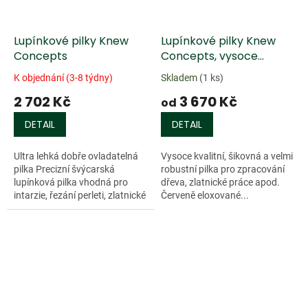
Lupínkové pilky Knew
Lupínkové pilky Knew
Concepts
Concepts, vysoce
odolné s otočnou čepelí
K objednání (3-8 týdny)
Skladem
(1 ks)
2 702 Kč
3 670 Kč
od
DETAIL
DETAIL
Ultra lehká dobře ovladatelná
Vysoce kvalitní, šikovná a velmi
pilka Precizní švýcarská
robustní pilka pro zpracování
lupínková pilka vhodná pro
dřeva, zlatnické práce apod.
intarzie, řezání perleti, zlatnické
Červeně eloxované...
práce a další jemnou
řemeslnickou práci....