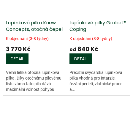
Lupínková pilka Knew
Lupínkové pilky Grobet®
Concepts, otočná čepel
Coping
K objednání (3-8 týdny)
K objednání (3-8 týdny)
3 770 Kč
840 Kč
od
DETAIL
DETAIL
Velmi lehká otočná lupínková
Precizní švýcarská lupínková
pilka. Díky otočnému pilovému
pilka vhodná pro intarzie,
listu vámn tato pila dává
řezání perleti, zlatnické práce
maximální volnost pohybu
a...
Náhradní listy doporučujeme
Glardon Rozměry: -...