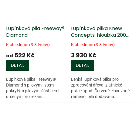
Lupínková pila Freeway®
Lupínková pilka Knew
Diamond
Concepts, hloubka 200
mm
K objednání (3-8 týdny)
K objednání (3-8 týdny)
522 Kč
3 930 Kč
od
DETAIL
DETAIL
Lupínková pilka Freeway®
Lehká lupínková pilka pro
Diamond s pilovým listem
zpracování dřeva, zlatnické
pokrytým pilovými částicemi
práce apod. Červeně eloxované
určeným pro řezání...
rameno, pila dodávána...