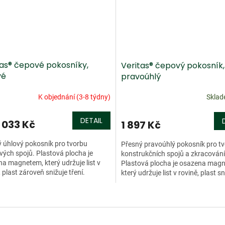
tas® čepové pokosníky,
Veritas® čepový pokosník,
vé
pravoúhlý
K objednání (3-8 týdny)
Skla
DETAIL
 033 Kč
1 897 Kč
 úhlový pokosník pro tvorbu
Přesný pravoúhlý pokosník pro t
vých spojů. Plastová plocha je
konstrukčních spojů a zkracování
a magnetem, který udržuje list v
Plastová plocha je osazena mag
, plast zároveň snižuje tření.
který udržuje list v rovině, plast s
ík vhodný nejen pro...
tření. Pokosník vhodný...
O
v
l
á