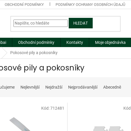
OBCHODNÍ PODMÍNKY
PODMÍNKY OCHRANY OSOBNÍCH ÚDAJŮ
HLEDAT
ubai
Obchodní podmínky
Kontakty
Moje objednávka
Pokosové pily a pokosníky
osové pily a pokosníky
učujeme
Nejlevnější
Nejdražší
Nejprodávanější
Abecedně
Kód:
712481
Kód