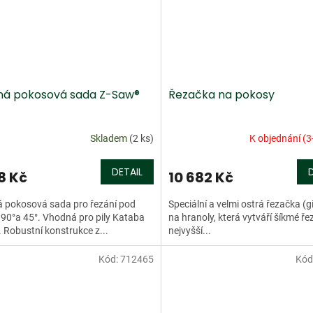
ná pokosová sada Z-Saw®
Řezačka na pokosy
Skladem
(2 ks)
K objednání (3
DETAIL
8 Kč
10 682 Kč
á pokosová sada pro řezání pod
Speciální a velmi ostrá řezačka (gi
90°a 45°. Vhodná pro pily Kataba
na hranoly, která vytváří šíkmé ře
 Robustní konstrukce z...
nejvyšší...
Kód:
712465
Kód