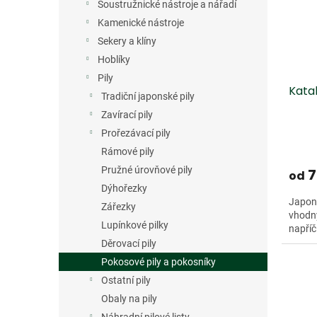
s
o
n
Soustružnické nástroje a nářadí
p
d
e
Kamenické nástroje
r
u
l
Sekery a klíny
o
k
d
t
Hoblíky
u
ů
Pily
Kata
k
Tradiční japonské pily
t
Zavírací pily
ů
Prořezávací pily
Rámové pily
Pružné úrovňové pily
7
od
Dýhořezky
Japons
Zářezky
vhodný
Lupínkové pilky
napříč
Děrovací pily
Dopro
Pokosové pily a pokosníky
Ostatní pily
Obaly na pily