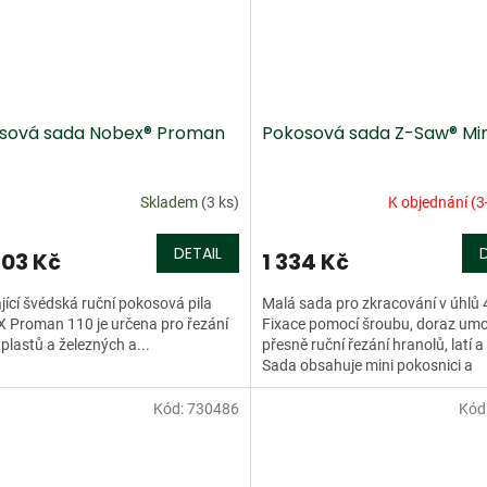
sová sada Nobex® Proman
Pokosová sada Z-Saw® Min
Skladem
(3 ks)
K objednání (3
DETAIL
03 Kč
1 334 Kč
jící švédská ruční pokosová pila
Malá sada pro zkracování v úhlů 
 Proman 110 je určena pro řezání
Fixace pomocí šroubu, doraz umo
 plastů a železných a...
přesně ruční řezání hranolů, latí a
Sada obsahuje mini pokosnici a
odpovídající pilu...
Kód:
730486
Kód