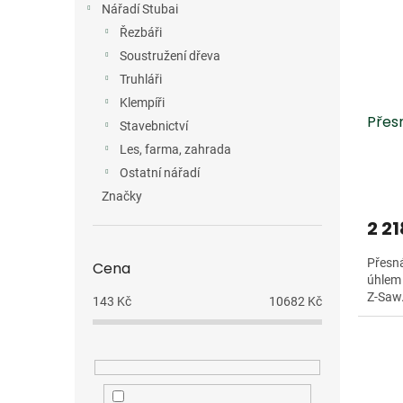
Nářadí Stubai
Řezbáři
Soustružení dřeva
Truhláři
Klempíři
Přes
Stavebnictví
Les, farma, zahrada
Ostatní nářadí
Značky
2 21
Přesn
Cena
úhlem 
Z-Saw.
143
Kč
10682
Kč