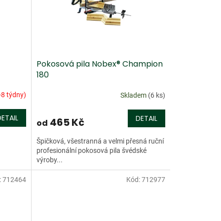
Pokosová pila Nobex® Champion
180
-8 týdny)
Skladem
(6 ks)
DETAIL
DETAIL
465 Kč
od
Špičková, všestranná a velmi přesná ruční
profesionální pokosová pila švédské
výroby...
:
712464
Kód:
712977