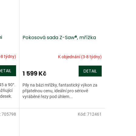
i
Pokosová sada Z-Saw®, mřížka
-8 týdny)
K objednání (3-8 týdny)
DETAIL
DETAIL
1 599 Kč
45 a 90°.
Pily na bázi mřížky, fantastický výkon za
žňující
přijatelnou cenu, ideální pro sériově
 desek.
vyráběné řezy pod úhlem...
:
705798
Kód:
712461