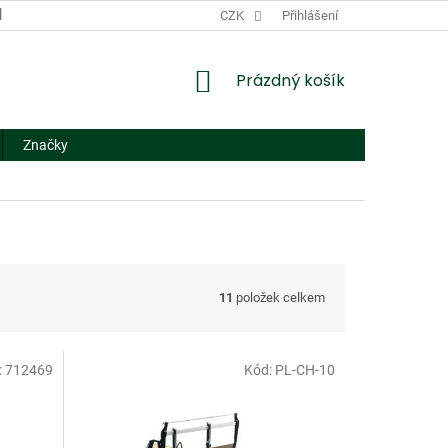
DODACÍ A PLATEBNÍ PODMÍNKY
CZK
NÁHRADNÍ PLNĚNÍ
Přihlášení
FORMUL
NÁKUPNÍ
Prázdný košík
KOŠÍK
Značky
11
položek celkem
:
712469
Kód:
PL-CH-10
Doprodej