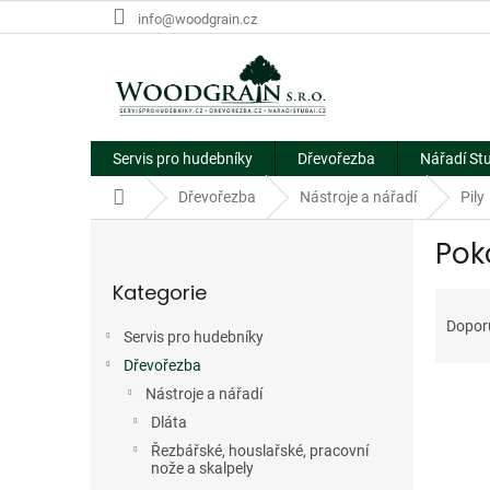
Přejít
info@woodgrain.cz
na
obsah
Servis pro hudebníky
Dřevořezba
Nářadí St
Domů
Dřevořezba
Nástroje a nářadí
Pily
P
Pok
o
Přeskočit
s
Kategorie
kategorie
Ř
t
a
r
Dopor
Servis pro hudebníky
z
a
e
Dřevořezba
n
V
n
n
Nástroje a nářadí
ý
í
í
Dláta
p
p
p
Řezbářské, houslařské, pracovní
i
r
a
nože a skalpely