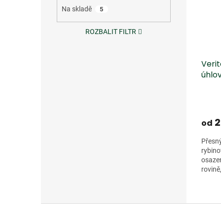
Na skladě
5
ROZBALIT FILTR
Veri
úhlo
2
od
Přesný
rybino
osazen
rovině
Pokosn
Z
á