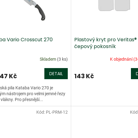
ba Vario Crosscut 270
Plastový kryt pro Veritas®
čepový pokosník
Skladem
(3 ks)
K objednání (3
DETAIL
47 Kč
143 Kč
ká pila Kataba Vario 270 je
m nástrojem pro velmi jemné řezy
 vlákny. Pro přesnější...
Kód:
PL-PRM-12
Kód
dej