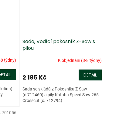
Sada, Vodící pokosník Z-Saw s
pilou
-8 týdny)
K objednání (3-8 týdny)
DETAIL
DETAIL
2 195 Kč
lotina)
Sada se skládá z Pokosníku Z-Saw
zy
(č.712460) a pily Kataba Speed Saw 265,
Crosscut (č. 712794)
:
701056