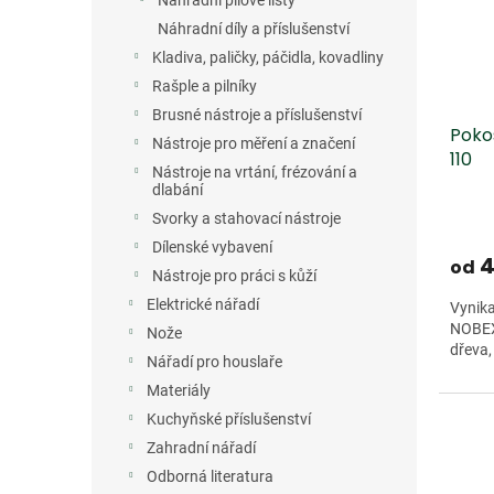
Náhradní pilové listy
Náhradní díly a příslušenství
Kladiva, paličky, páčidla, kovadliny
Rašple a pilníky
Brusné nástroje a příslušenství
Poko
Nástroje pro měření a značení
110
Nástroje na vrtání, frézování a
dlabání
Svorky a stahovací nástroje
Dílenské vybavení
4
od
Nástroje pro práci s kůží
Elektrické nářadí
Vynika
NOBEX
Nože
dřeva,
Nářadí pro houslaře
Materiály
Kuchyňské příslušenství
Zahradní nářadí
Odborná literatura