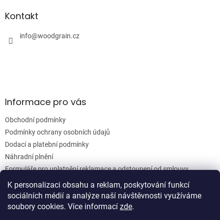
d
p
a
a
Kontakt
c
t
í
í
info
@
woodgrain.cz
p
r
v
k
y
v
ý
Informace pro vás
p
i
Obchodní podmínky
s
u
Podmínky ochrany osobních údajů
Dodací a platební podmínky
Náhradní plnění
Formuláře pro uplatnění reklamace a odstoupení od smlouvy
Moje objednávka
K personalizaci obsahu a reklam, poskytování funkcí
sociálních médií a analýze naší návštěvnosti využíváme
soubory cookies. Více informací
zde
.