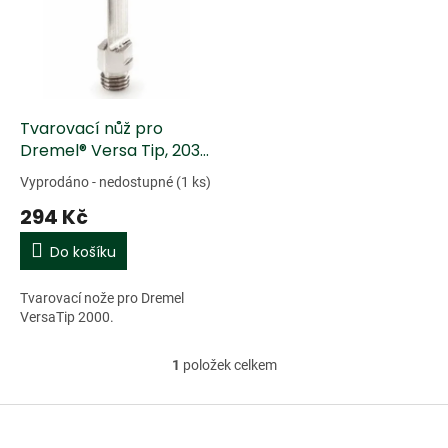
k
i
t
s
ů
p
r
o
d
Tvarovací nůž pro
u
Dremel® Versa Tip, 203
k
bal.2ks
Vyprodáno - nedostupné
(1 ks)
t
294 Kč
ů
Do košíku
Tvarovací nože pro Dremel
VersaTip 2000.
1
položek celkem
O
v
l
Z
á
á