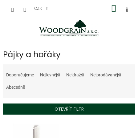
Přejít
NÁKUP
na
CZK
obsah
KOŠÍK
Pájky a hořáky
Ř
a
Doporučujeme
Nejlevnější
Nejdražší
Nejprodávanější
z
e
Abecedně
n
í
p
OTEVŘÍT FILTR
r
o
V
d
ý
u
p