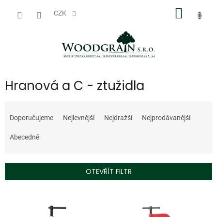
Přejít
NÁKUP
na
CZK
obsah
KOŠÍK
Hranová a C - ztužidla
Ř
a
Doporučujeme
Nejlevnější
Nejdražší
Nejprodávanější
z
e
Abecedně
n
í
p
OTEVŘÍT FILTR
r
o
V
d
ý
u
p