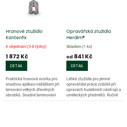
Hranové ztužidlo
Opravářská ztužidla
Kantenfix
Herdim®
K objednání (3-8 týdny)
Skladem
(1 ks)
1 872 Kč
841 Kč
od
DETAIL
DETAIL
Praktická hranová svorka pro
Lehká ztužidla pro jemné
snadnou aplikaci nákližkem při
opravářské práce zvláště při
lemování velkých dřevěných
opravách hudebních nástrojů a
obrobků. Snadné laminování
uměleckých předmětů. Ručně
pomocí šablon jednoduše bez
kované ocelové rameno,
pomoci druhých osob.
galvanicky pokovaný povrch,
Neklouzavé...
velmi lehce...