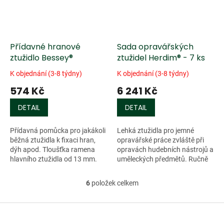
Přídavné hranové
Sada opravářských
ztužidlo Bessey®
ztužidel Herdim® - 7 ks
K objednání (3-8 týdny)
K objednání (3-8 týdny)
574 Kč
6 241 Kč
DETAIL
DETAIL
Přídavná pomůcka pro jakákoli
Lehká ztužidla pro jemné
běžná ztužidla k fixaci hran,
opravářské práce zvláště při
dýh apod. Tloušťka ramena
opravách hudebních nástrojů a
hlavního ztužidla od 13 mm.
uměleckých předmětů. Ručně
Zdvih 75 mm.
kované ocelové rameno,
galvanicky pokovaný povrch,
6
položek celkem
O
velmi lehce...
v
l
Z
á
á