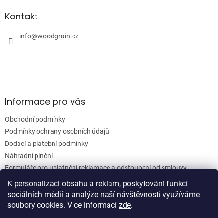
d
p
a
a
Kontakt
c
t
í
í
info
@
woodgrain.cz
p
r
v
k
y
v
ý
Informace pro vás
p
i
Obchodní podmínky
s
u
Podmínky ochrany osobních údajů
Dodací a platební podmínky
Náhradní plnění
Formuláře pro uplatnění reklamace a odstoupení od smlouvy
Moje objednávka
K personalizaci obsahu a reklam, poskytování funkcí
sociálních médií a analýze naší návštěvnosti využíváme
soubory cookies. Více informací
zde
.