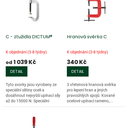
k
i
t
s
ů
p
r
o
d
C - ztužidla DICTUM®
Hranová svěrka C
u
k
K objednání (3-8 týdny)
K objednání (3-8 týdny)
t
1 039 Kč
340 Kč
ů
od
DETAIL
DETAIL
Tyto svorky jsou vyrobeny ze
3 vřetenová hranová svěrka
speciální slitiny oceli a
pro lepení hran a jiných
dosáhnout nejvyšší upínací síly
pravoúhlých spojů. Kované
až do 15000 N. Speciální
ocelové upínací rameno,...
ztužidlo umožňující díky své
konstrukci velmi vysoké
zatížení a...