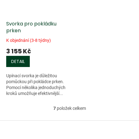
Svorka pro pokládku
prken
K objednání (3-8 týdny)
3 155 Kč
DETAIL
Upínací svorka je důležitou
pomůckou při pokládce prken.
Pomocí několika jednoduchých
kroků umožňuje efektivnější...
7
položek celkem
O
v
l
Z
á
á
d
p