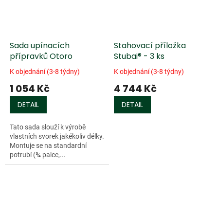
Sada upínacích
Stahovací příložka
přípravků Otoro
Stubai® - 3 ks
K objednání (3-8 týdny)
K objednání (3-8 týdny)
1 054 Kč
4 744 Kč
DETAIL
DETAIL
Tato sada slouží k výrobě
vlastních svorek jakékoliv délky.
Montuje se na standardní
potrubí (¾ palce,...