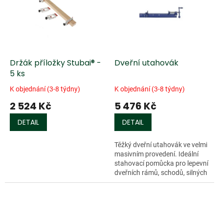
k
i
t
s
ů
p
r
o
d
Držák příložky Stubai® -
Dveřní utahovák
u
5 ks
k
K objednání (3-8 týdny)
K objednání (3-8 týdny)
t
2 524 Kč
5 476 Kč
ů
DETAIL
DETAIL
Těžký dveřní utahovák ve velmi
masivním provedení. Ideální
stahovací pomůcka pro lepevní
dveřních rámů, schodů, silných
desek. Trapézový závit,
možnost nastavení délky...