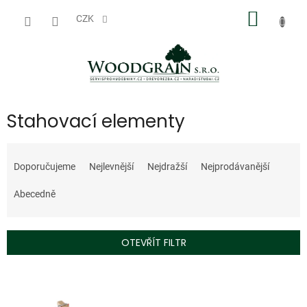
Přejít
NÁKUP
na
CZK
obsah
KOŠÍK
Stahovací elementy
Ř
a
Doporučujeme
Nejlevnější
Nejdražší
Nejprodávanější
z
e
Abecedně
n
í
p
OTEVŘÍT FILTR
r
o
V
d
ý
u
p