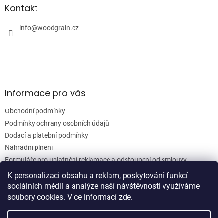
a
a
Kontakt
c
t
í
í
info
@
woodgrain.cz
p
r
v
k
y
v
ý
Informace pro vás
p
i
Obchodní podmínky
s
u
Podmínky ochrany osobních údajů
Dodací a platební podmínky
Náhradní plnění
Formuláře pro uplatnění reklamace a odstoupení od smlouvy
Moje objednávka
K personalizaci obsahu a reklam, poskytování funkcí
sociálních médií a analýze naší návštěvnosti využíváme
soubory cookies. Více informací
zde
.
Vytvořil Shoptet