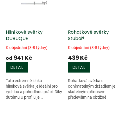
Hliníkové svěrky
Rohatkové svěrky
DUBUQUE
Stubai®
K objednání (3-8 týdny)
K objednání (3-8 týdny)
941 Kč
439 Kč
od
DETAIL
DETAIL
Tato extrémně lehká
Rohatková svěrka s
hliníková svěrka je ideální pro
odnímatelným držadlem je
rychlou a pohodlnou práci. Díky
skutečným přínosem
dutému U profilu je...
především na obtížně
přístupných místech. Rohatka,
která nahrazuje držadlo svěrky,
může být flexibilně
odstraněna...