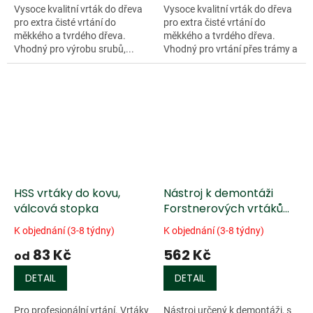
Vysoce kvalitní vrták do dřeva
Vysoce kvalitní vrták do dřeva
pro extra čisté vrtání do
pro extra čisté vrtání do
měkkého a tvrdého dřeva.
měkkého a tvrdého dřeva.
Vhodný pro výrobu srubů,...
Vhodný pro vrtání přes trámy a
krovy. Pro výrobu srubů a
stavbu lodí. Ø 6 mm s válcovou
stopkou...
HSS vrtáky do kovu,
Nástroj k demontáži
válcová stopka
Forstnerových vrtáků
Fisch®
K objednání (3-8 týdny)
K objednání (3-8 týdny)
83 Kč
562 Kč
od
DETAIL
DETAIL
Pro profesionální vrtání. Vrtáky
Nástroj určený k demontáži, s