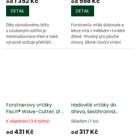
1 352 Kč
598 Kč
od
od
DETAIL
DETAIL
Díky obvodovému břitu
Forstnerův vrták dokonale a
s ozubeným ostřím je
lehce vrtá v měkkém i tvrdém
minimalizováno tření a také
dřevě. Vhodný pro ploché
výrazně snižuje přehřátí...
otvory, šikmé i boční vrtání.
Vytváří čisté otvory se dnem a
hladkými stěnami. Díky
Doprodej
obvodovému...
Forstnerovy vrtáky
Hadovité vrtáky do
Fisch® Wave-Cutter, Ø v
dřeva, šestihranná
palcích
stopka
K objednání (3-8 týdny)
Skladem
(1 ks)
431 Kč
317 Kč
od
od