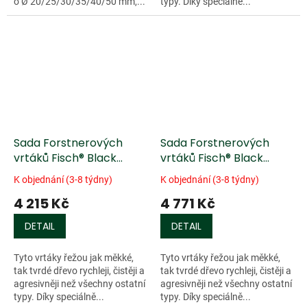
o Ø 20/25/30/35/40/50 mm,...
typy. Díky speciálně...
Sada Forstnerových
Sada Forstnerových
vrtáků Fisch® Black
vrtáků Fisch® Black
Shark - 5 ks
Shark - 6 ks
K objednání (3-8 týdny)
K objednání (3-8 týdny)
4 215 Kč
4 771 Kč
DETAIL
DETAIL
Tyto vrtáky řežou jak měkké,
Tyto vrtáky řežou jak měkké,
tak tvrdé dřevo rychleji, čistěji a
tak tvrdé dřevo rychleji, čistěji a
agresivněji než všechny ostatní
agresivněji než všechny ostatní
typy. Díky speciálně...
typy. Díky speciálně...