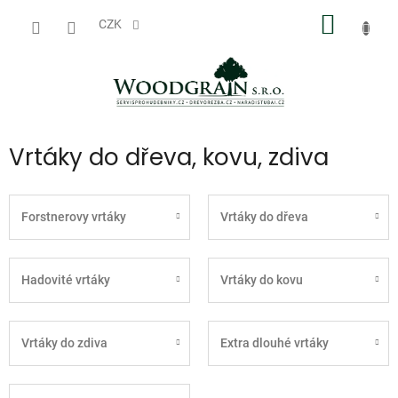
Přejít
NÁKUP
na
CZK
obsah
KOŠÍK
Vrtáky do dřeva, kovu, zdiva
Forstnerovy vrtáky
Vrtáky do dřeva
Hadovité vrtáky
Vrtáky do kovu
Vrtáky do zdiva
Extra dlouhé vrtáky