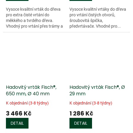
Vysoce kvalitní vrták do dřeva
Vysoce kvalitní vrtáky do dřeva
pro extra čisté vrtání do
pro vrtání čistých otvorů,
měkkého a tvrdého dřeva.
šroubovitá špička,
Vhodný pro vrtání přes trámy a
předvrtávače. Vhodné pro...
krovy. Pro výrobu srubů a
stavbu lodí. Šestihranná
stopka....
Hadovitý vrták Fisch®,
Hadovitý vrták Fisch®, Ø
650 mm, Ø 40 mm
29 mm
K objednání (3-8 týdny)
K objednání (3-8 týdny)
3 466 Kč
1 286 Kč
DETAIL
DETAIL