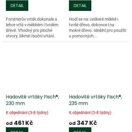
DETAIL
DETAIL
Forstnerův vrták dokonale a
Hodí se na: veškeré měkké i
lehce vrtá v měkkém i tvrdém
tvrdé dřevo, dokonce i na
dřevě. Vhodný pro ploché
mokré dřevo. Ideální pro použití
otvory, šikmé i boční vrtání.
u pomocných...
Vytváří čisté otvory se dnem a
hladkými stěnami. Díky
obvodovému...
Hadovité vrtáky Fisch®,
Hadovité vrtáky Fisch®,
230 mm
235 mm
K objednání (3-8 týdny)
K objednání (3-8 týdny)
461 Kč
347 Kč
od
od