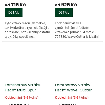
715 Kč
925 Kč
od
od
DETAIL
DETAIL
Tyto vrtáky řežou jak měkké,
Forstnerův vrták s
tak tvrdé dřevo rychleji, čistěji a
vyměnitelným středícím
agresivněji než všechny ostatní
vrtákem o průměru 4 mm č.
typy. Díky speciálně...
707830, Wave Cutter je ideální
při vrtání v...
Forstnerovy vrtáky
Forstnerovy vrtáky
Fisch® Multi-Spur
Fisch® Wave-Cutter
K objednání (3-8 týdny)
K objednání (3-8 týdny)