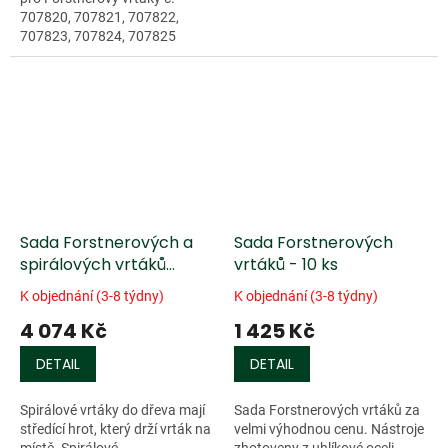
707820, 707821, 707822,
707823, 707824, 707825
Sada Forstnerových a
Sada Forstnerových
spirálových vrtáků
vrtáků - 10 ks
Fisch® - 11 ks
K objednání (3-8 týdny)
K objednání (3-8 týdny)
4 074 Kč
1 425 Kč
DETAIL
DETAIL
Spirálové vrtáky do dřeva mají
Sada Forstnerových vrtáků za
středící hrot, který drží vrták na
velmi výhodnou cenu. Nástroje
místě. Spirálové...
zhotoveny z uhlíkové oceli,