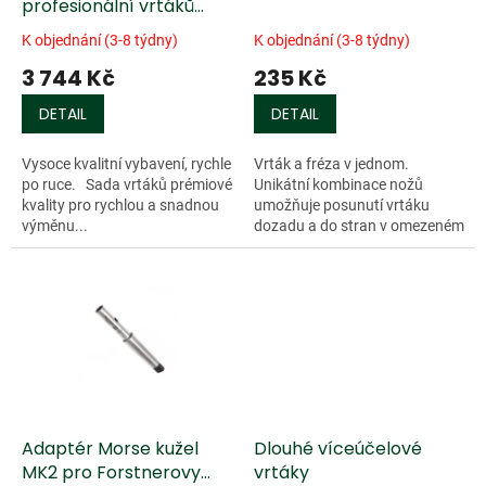
u
profesionální vrtáků
k
Fisch a bitů
K objednání (3-8 týdny)
K objednání (3-8 týdny)
t
3 744 Kč
235 Kč
ů
DETAIL
DETAIL
Vysoce kvalitní vybavení, rychle
Vrták a fréza v jednom.
po ruce. Sada vrtáků prémiové
Unikátní kombinace nožů
kvality pro rychlou a snadnou
umožňuje posunutí vrtáku
výměnu...
dozadu a do stran v omezeném
rozsahu. Vrták je stabilizován
středicím hrotem a dvěma
hlavními řeznými...
Adaptér Morse kužel
Dlouhé víceúčelové
MK2 pro Forstnerovy
vrtáky