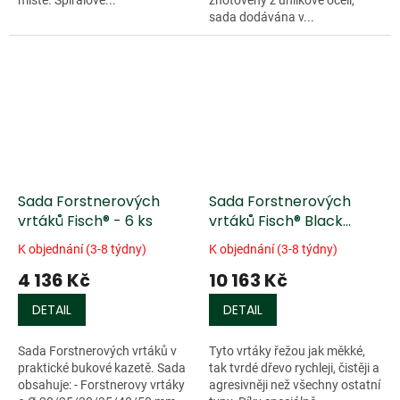
sada dodávána v...
Sada Forstnerových
Sada Forstnerových
vrtáků Fisch® - 6 ks
vrtáků Fisch® Black
Shark - 10 ks
K objednání (3-8 týdny)
K objednání (3-8 týdny)
4 136 Kč
10 163 Kč
DETAIL
DETAIL
Sada Forstnerových vrtáků v
Tyto vrtáky řežou jak měkké,
praktické bukové kazetě. Sada
tak tvrdé dřevo rychleji, čistěji a
obsahuje: - Forstnerovy vrtáky
agresivněji než všechny ostatní