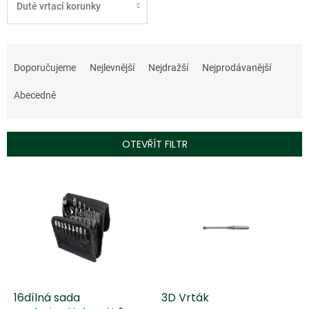
Duté vrtací korunky
Ř
a
Doporučujeme
Nejlevnější
Nejdražší
Nejprodávanější
z
e
Abecedně
n
í
p
OTEVŘÍT FILTR
r
o
V
d
ý
u
p
k
i
t
s
ů
p
r
o
d
16dílná sada
3D Vrták