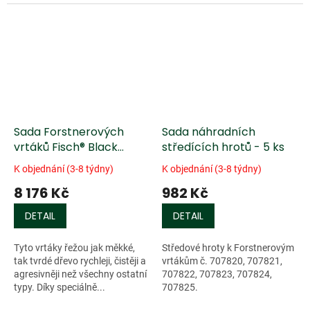
Sada Forstnerových
Sada náhradních
vrtáků Fisch® Black
středících hrotů - 5 ks
Shark - 6 ks +
K objednání (3-8 týdny)
K objednání (3-8 týdny)
prodlužovací hřídel
8 176 Kč
982 Kč
DETAIL
DETAIL
Tyto vrtáky řežou jak měkké,
Středové hroty k Forstnerovým
tak tvrdé dřevo rychleji, čistěji a
vrtákům č. 707820, 707821,
agresivněji než všechny ostatní
707822, 707823, 707824,
typy. Díky speciálně...
707825.