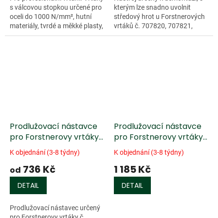
s válcovou stopkou určené pro
kterým lze snadno uvolnit
oceli do 1000 N/mm², hutní
středový hrot u Forstnerových
materiály, tvrdé a měkké plasty,
vrtáků č. 707820, 707821,
neželezné kovy a dřevo. S
707822, 707823,...
těmito vrtáky můžete bez...
Prodlužovací nástavce
Prodlužovací nástavce
pro Forstnerovy vrtáky
pro Forstnerovy vrtáky
Fisch®
Fisch® Multi-Spur
K objednání (3-8 týdny)
K objednání (3-8 týdny)
736 Kč
1 185 Kč
od
DETAIL
DETAIL
Prodlužovací nástavec určený
pro Forstnerovy vrtáky č.