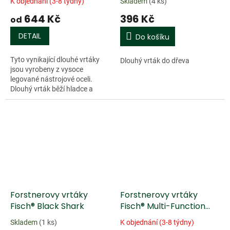
K objednání (3-8 týdny)
Skladem
(4 ks)
644 Kč
396 Kč
od
DETAIL
Do košíku
Tyto vynikající dlouhé vrtáky
Dlouhý vrták do dřeva
jsou vyrobeny z vysoce
legované nástrojové oceli.
Dlouhý vrták běží hladce a
odolává ohybu. Pro přesné
vrtání do tvrdého dřeva,
měkkého dřeva a...
Forstnerovy vrtáky
Forstnerovy vrtáky
Fisch® Black Shark
Fisch® Multi-Function
Wave Cutter
Skladem
(1 ks)
K objednání (3-8 týdny)