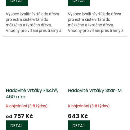
DETAIL
DETAIL
Vysoce kvalitní vrták do dřeva
Vysoce kvalitní vrták do dřeva
pro extra čisté vrtání do
pro extra čisté vrtání do
měkkého a tvrdého dřeva.
měkkého a tvrdého dřeva.
Vhodný pro vrtání přes trámy a
Vhodný pro vrtání přes trámy a
krovy. Pro výrobu srubů a
krovy. Pro výrobu srubů a
stavbu lodí. Šestihranná
stavbu lodí. Ø 6 mm s válcovou
stopka....
stopkou...
Hadovité vrtáky Fisch®,
Hadovité vrtáky Star-M
460 mm
K objednání (3-8 týdny)
K objednání (3-8 týdny)
757 Kč
643 Kč
od
DETAIL
DETAIL