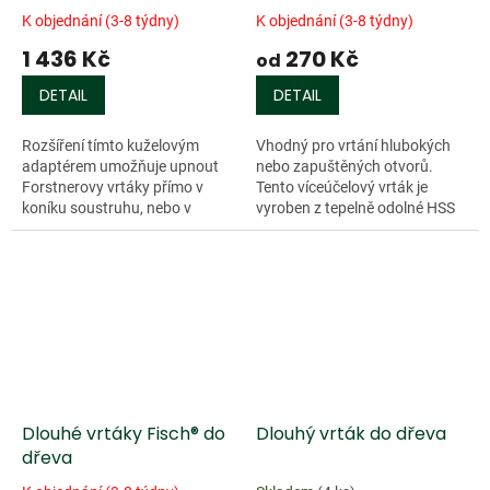
vrtáky Fisch®
K objednání (3-8 týdny)
K objednání (3-8 týdny)
1 436 Kč
270 Kč
od
DETAIL
DETAIL
Rozšíření tímto kuželovým
Vhodný pro vrtání hlubokých
adaptérem umožňuje upnout
nebo zapuštěných otvorů.
Forstnerovy vrtáky přímo v
Tento víceúčelový vrták je
koníku soustruhu, nebo v
vyroben z tepelně odolné HSS
hlavě...
oceli a může být použit pro
širokou škálu materiálů. Vrták
má...
Dlouhé vrtáky Fisch® do
Dlouhý vrták do dřeva
dřeva