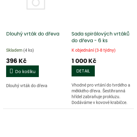
Dlouhý vrták do dřeva
Sada spirálových vrtáků
do dřeva - 6 ks
Skladem
(4 ks)
K objednání (3-8 týdny)
396 Kč
1 000 Kč
DETAIL
Do košíku
Vhodné pro vrtání do tvrdého a
Dlouhý vrták do dřeva
měkkého dřeva. Šestihranná
hřídel zabraňuje prokluzu.
Dodáváme v kovové krabičce.
Ø 3/4/5/6/8/10 mm. Celková
délka 65-100 mm.