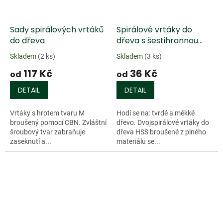
Sady spirálových vrtáků
Spirálové vrtáky do
do dřeva
dřeva s šestihrannou
stopkou 1/4"
Skladem
(2 ks)
Skladem
(3 ks)
117 Kč
36 Kč
od
od
DETAIL
DETAIL
Vrtáky s hrotem tvaru M
Hodí se na: tvrdé a měkké
broušený pomocí CBN. Zvláštní
dřevo. Dvojspirálové vrtáky do
šroubový tvar zabraňuje
dřeva HSS broušené z plného
zaseknutí a...
materiálu se...