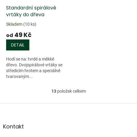
Standardní spirálové
vrtáky do dřeva
Skladem
(10 ks)
49 Kč
od
DETAIL
Hodí se na: tvrdé a měkké
dřevo. Dvojspirálové vrtáky se
středicím hrotem a speciálně
tvarovaným...
13
položek celkem
O
v
l
Z
á
á
d
p
a
a
Kontakt
c
t
í