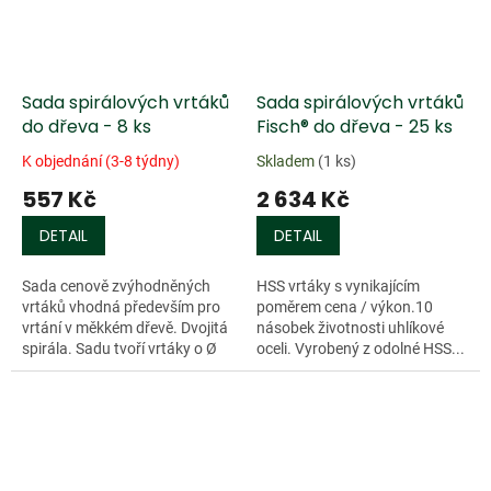
Sada spirálových vrtáků
Sada spirálových vrtáků
do dřeva - 8 ks
Fisch® do dřeva - 25 ks
K objednání (3-8 týdny)
Skladem
(1 ks)
557 Kč
2 634 Kč
DETAIL
DETAIL
Sada cenově zvýhodněných
HSS vrtáky s vynikajícím
vrtáků vhodná především pro
poměrem cena / výkon.10
vrtání v měkkém dřevě. Dvojitá
násobek životnosti uhlíkové
spirála. Sadu tvoří vrtáky o Ø
oceli. Vyrobený z odolné HSS...
3/4/5/6/7/8/9/10 mm.