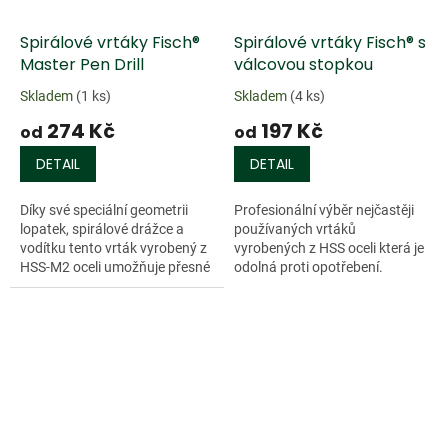
Spirálové vrtáky Fisch®
Spirálové vrtáky Fisch® s
Master Pen Drill
válcovou stopkou
Skladem
(1 ks)
Skladem
(4 ks)
274 Kč
197 Kč
od
od
DETAIL
DETAIL
Díky své speciální geometrii
Profesionální výběr nejčastěji
lopatek, spirálové drážce a
používaných vrtáků
vodítku tento vrták vyrobený z
vyrobených z HSS oceli která je
HSS-M2 oceli umožňuje přesné
odolná proti opotřebení.
vrtání bez ohledu na materiál
Vhodný pro přesné díry do
který odvrtáváte. Výborný...
měkkého dřeva, tvrdého dřeva
Doprodej
a deskového...