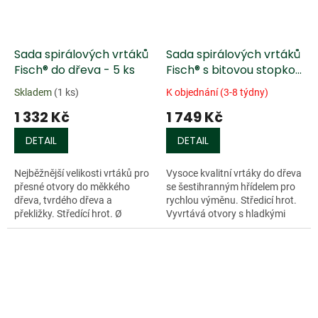
Sada spirálových vrtáků
Sada spirálových vrtáků
Fisch® do dřeva - 5 ks
Fisch® s bitovou stopkou
do dřeva - 5 ks
Skladem
(1 ks)
K objednání (3-8 týdny)
1 332 Kč
1 749 Kč
DETAIL
DETAIL
Nejběžnější velikosti vrtáků pro
Vysoce kvalitní vrtáky do dřeva
přesné otvory do měkkého
se šestihranným hřídelem pro
dřeva, tvrdého dřeva a
rychlou výměnu. Středicí hrot.
překližky. Středící hrot. Ø
Vyvrtává otvory s hladkými
4/5/6/8/10 mm v průhledném
bočními stěnami i ve vláknitých
plastovém obalu. Celková
jehličnanech. Dodává se v...
Doprodej
Doprodej
délka 75 - 110...