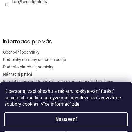
í
info
@
woodgrain.cz
p
r
v
k
y
v
ý
Informace pro vás
p
i
Obchodní podmínky
s
u
Podmínky ochrany osobních údajů
Dodací a platební podmínky
Náhradní plnění
Formuláře pro uplatnění reklamace a odstoupení od smlouvy
Moje objednávka
K personalizaci obsahu a reklam, poskytování funkcí
sociálních médií a analýze naší návštěvnosti využíváme
soubory cookies. Více informací
zde
.
Vytvořil Shoptet
Nastavení