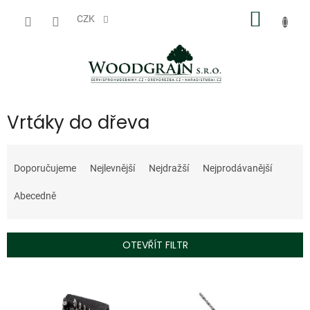
Přejít
NÁKUP
na
CZK
obsah
KOŠÍK
Vrtáky do dřeva
Ř
a
Doporučujeme
Nejlevnější
Nejdražší
Nejprodávanější
z
e
Abecedně
n
í
p
OTEVŘÍT FILTR
r
o
V
d
ý
u
p