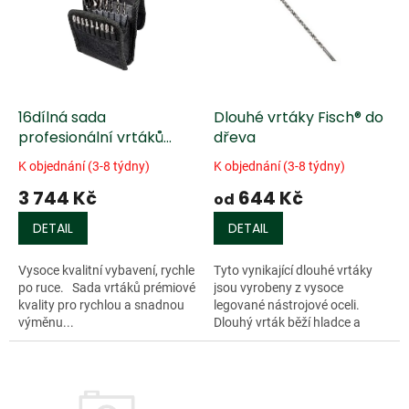
k
i
t
s
ů
p
r
o
d
16dílná sada
Dlouhé vrtáky Fisch® do
u
profesionální vrtáků
dřeva
k
Fisch a bitů
K objednání (3-8 týdny)
K objednání (3-8 týdny)
t
3 744 Kč
644 Kč
ů
od
DETAIL
DETAIL
Vysoce kvalitní vybavení, rychle
Tyto vynikající dlouhé vrtáky
po ruce. Sada vrtáků prémiové
jsou vyrobeny z vysoce
kvality pro rychlou a snadnou
legované nástrojové oceli.
výměnu...
Dlouhý vrták běží hladce a
odolává ohybu. Pro přesné
vrtání do tvrdého dřeva,
měkkého dřeva a...