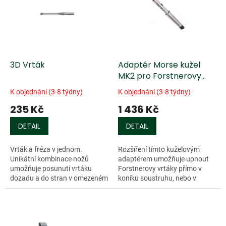
k
i
t
s
ů
p
r
o
d
3D Vrták
Adaptér Morse kužel
u
MK2 pro Forstnerovy
k
vrtáky Fisch®
K objednání (3-8 týdny)
K objednání (3-8 týdny)
t
235 Kč
1 436 Kč
ů
DETAIL
DETAIL
Vrták a fréza v jednom.
Rozšíření tímto kuželovým
Unikátní kombinace nožů
adaptérem umožňuje upnout
umožňuje posunutí vrtáku
Forstnerovy vrtáky přímo v
dozadu a do stran v omezeném
koníku soustruhu, nebo v
rozsahu. Vrták je stabilizován
hlavě...
středicím hrotem a dvěma
hlavními řeznými...