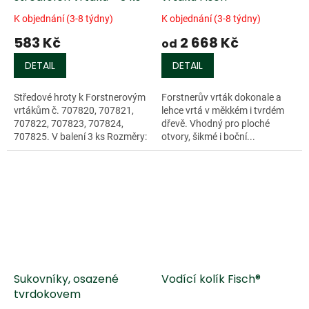
K objednání (3-8 týdny)
K objednání (3-8 týdny)
583 Kč
2 668 Kč
od
DETAIL
DETAIL
Středové hroty k Forstnerovým
Forstnerův vrták dokonale a
vrtákům č. 707820, 707821,
lehce vrtá v měkkém i tvrdém
707822, 707823, 707824,
dřevě. Vhodný pro ploché
707825. V balení 3 ks Rozměry:
otvory, šikmé i boční...
-...
Doprodej
Sukovníky, osazené
Vodící kolík Fisch®
tvrdokovem