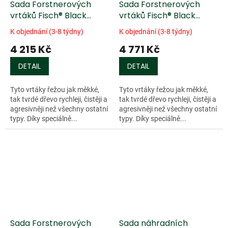
Sada Forstnerových
Sada Forstnerových
vrtáků Fisch® Black
vrtáků Fisch® Black
Shark - 5 ks
Shark - 6 ks
K objednání (3-8 týdny)
K objednání (3-8 týdny)
4 215 Kč
4 771 Kč
DETAIL
DETAIL
Tyto vrtáky řežou jak měkké,
Tyto vrtáky řežou jak měkké,
tak tvrdé dřevo rychleji, čistěji a
tak tvrdé dřevo rychleji, čistěji a
agresivněji než všechny ostatní
agresivněji než všechny ostatní
typy. Díky speciálně...
typy. Díky speciálně...
Sada Forstnerových
Sada náhradních