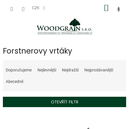
Přejít
NÁKUP
na
CZK
obsah
KOŠÍK
Forstnerovy vrtáky
Ř
a
Doporučujeme
Nejlevnější
Nejdražší
Nejprodávanější
z
e
Abecedně
n
í
p
OTEVŘÍT FILTR
r
o
V
d
ý
u
p