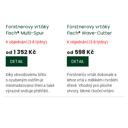
Forstnerovy vrtáky
Forstnerovy vrtáky
Fisch® Multi-Spur
Fisch® Wave-Cutter
K objednání (3-8 týdny)
K objednání (3-8 týdny)
1 352 Kč
598 Kč
od
od
DETAIL
DETAIL
Díky obvodovému břitu
Forstnerův vrták dokonale a
s ozubeným ostřím je
lehce vrtá v měkkém i tvrdém
minimalizováno tření a také
dřevě. Vhodný pro ploché
výrazně snižuje přehřátí...
otvory, šikmé i boční vrtání.
Vytváří čisté otvory se dnem a
hladkými stěnami. Díky
obvodovému...