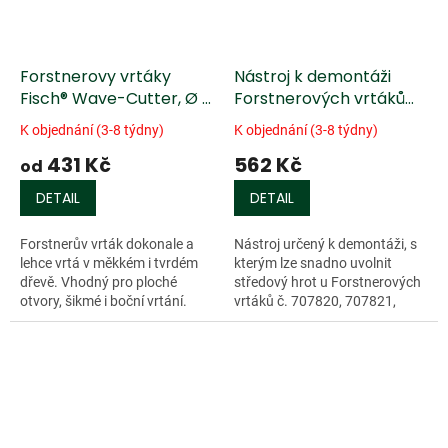
Forstnerovy vrtáky
Nástroj k demontáži
Fisch® Wave-Cutter, Ø v
Forstnerových vrtáků
palcích
Fisch®
K objednání (3-8 týdny)
K objednání (3-8 týdny)
431 Kč
562 Kč
od
DETAIL
DETAIL
Forstnerův vrták dokonale a
Nástroj určený k demontáži, s
lehce vrtá v měkkém i tvrdém
kterým lze snadno uvolnit
dřevě. Vhodný pro ploché
středový hrot u Forstnerových
otvory, šikmé i boční vrtání.
vrtáků č. 707820, 707821,
Vytváří čisté otvory se dnem a
707822, 707823,...
hladkými stěnami. Díky
obvodovému...