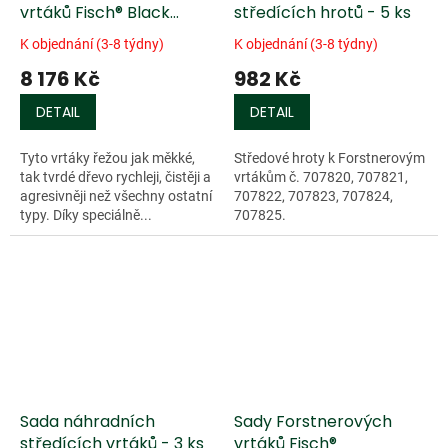
vrtáků Fisch® Black
středících hrotů - 5 ks
Shark - 6 ks +
K objednání (3-8 týdny)
K objednání (3-8 týdny)
prodlužovací hřídel
8 176 Kč
982 Kč
DETAIL
DETAIL
Tyto vrtáky řežou jak měkké,
Středové hroty k Forstnerovým
tak tvrdé dřevo rychleji, čistěji a
vrtákům č. 707820, 707821,
agresivněji než všechny ostatní
707822, 707823, 707824,
typy. Díky speciálně...
707825.
Sada náhradních
Sady Forstnerových
středících vrtáků - 3 ks
vrtáků Fisch®