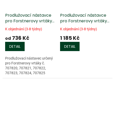
Prodlužovací nástavce
Prodlužovací nástavce
pro Forstnerovy vrtáky
pro Forstnerovy vrtáky
Fisch®
Fisch® Multi-Spur
K objednání (3-8 týdny)
K objednání (3-8 týdny)
736 Kč
1 185 Kč
od
DETAIL
DETAIL
Prodlužovací nástavec určený
pro Forstnerovy vrtáky č.
707820, 707821, 707822,
707823, 707824, 707825