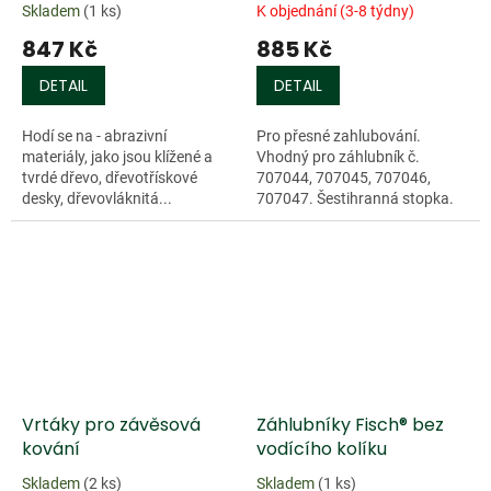
Skladem
(1 ks)
K objednání (3-8 týdny)
847 Kč
885 Kč
DETAIL
DETAIL
Hodí se na - abrazivní
Pro přesné zahlubování.
materiály, jako jsou klížené a
Vhodný pro záhlubník č.
tvrdé dřevo, dřevotřískové
707044, 707045, 707046,
desky, dřevovláknitá...
707047. Šestihranná stopka.
Celková délka 130 mm, Ø 11,5
mm.
Doprodej
Vrtáky pro závěsová
Záhlubníky Fisch® bez
kování
vodícího kolíku
Skladem
(2 ks)
Skladem
(1 ks)