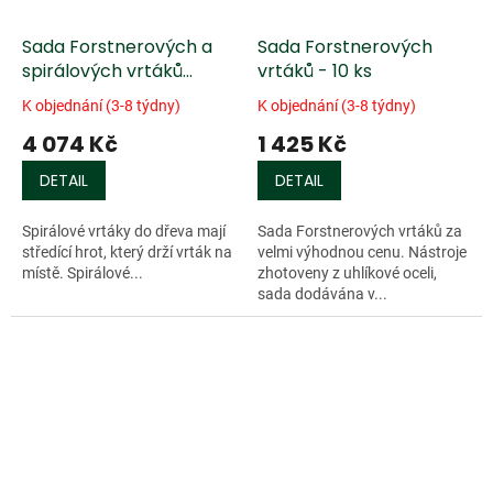
Sada Forstnerových a
Sada Forstnerových
spirálových vrtáků
vrtáků - 10 ks
Fisch® - 11 ks
K objednání (3-8 týdny)
K objednání (3-8 týdny)
4 074 Kč
1 425 Kč
DETAIL
DETAIL
Spirálové vrtáky do dřeva mají
Sada Forstnerových vrtáků za
středící hrot, který drží vrták na
velmi výhodnou cenu. Nástroje
místě. Spirálové...
zhotoveny z uhlíkové oceli,
sada dodávána v...