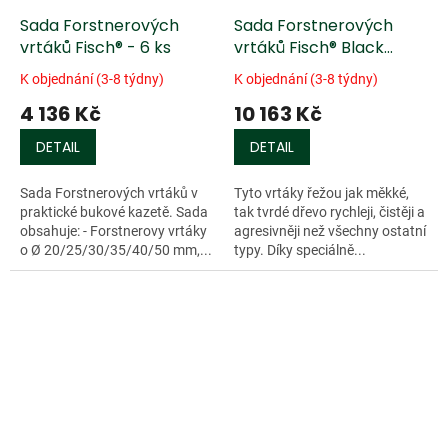
Sada Forstnerových
Sada Forstnerových
vrtáků Fisch® - 6 ks
vrtáků Fisch® Black
Shark - 10 ks
K objednání (3-8 týdny)
K objednání (3-8 týdny)
4 136 Kč
10 163 Kč
DETAIL
DETAIL
Sada Forstnerových vrtáků v
Tyto vrtáky řežou jak měkké,
praktické bukové kazetě. Sada
tak tvrdé dřevo rychleji, čistěji a
obsahuje: - Forstnerovy vrtáky
agresivněji než všechny ostatní
o Ø 20/25/30/35/40/50 mm,...
typy. Díky speciálně...