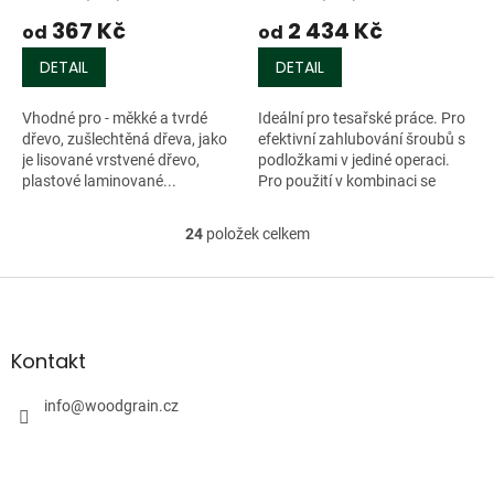
367 Kč
2 434 Kč
od
od
DETAIL
DETAIL
Vhodné pro - měkké a tvrdé
Ideální pro tesařské práce. Pro
dřevo, zušlechtěná dřeva, jako
efektivní zahlubování šroubů s
je lisované vrstvené dřevo,
podložkami v jediné operaci.
plastové laminované...
Pro použití v kombinaci se
spirálovým vrtákem nebo
vodicím kolíkem č.707043.
24
položek celkem
O
Vhodný...
v
l
Z
á
á
d
p
a
a
Kontakt
c
t
í
í
info
@
woodgrain.cz
p
r
v
k