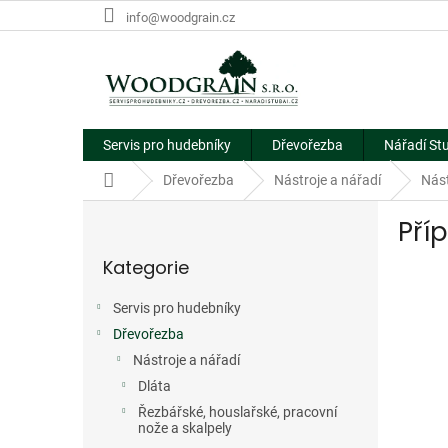
Přejít
info@woodgrain.cz
na
obsah
Servis pro hudebníky
Dřevořezba
Nářadí St
Domů
Dřevořezba
Nástroje a nářadí
Nást
P
Pří
o
Přeskočit
s
Kategorie
kategorie
t
r
Servis pro hudebníky
a
Dřevořezba
n
n
Nástroje a nářadí
í
Dláta
p
Řezbářské, houslařské, pracovní
a
nože a skalpely