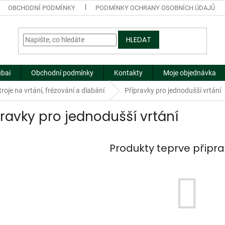
OBCHODNÍ PODMÍNKY
PODMÍNKY OCHRANY OSOBNÍCH ÚDAJŮ
HLEDAT
ubai
Obchodní podmínky
Kontakty
Moje objednávka
roje na vrtání, frézování a dlabání
Přípravky pro jednodušší vrtání
pravky pro jednodušší vrtání
Produkty teprve připr