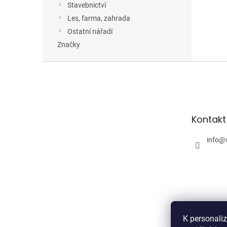
Stavebnictví
Les, farma, zahrada
Ostatní nářadí
Značky
Z
á
p
a
t
Kontakt
í
info
@
K personali