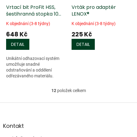
Vrtací bit ProFit HSS,
Vrták pro adaptér
šestihranná stopka 10
LENOX®
mm
K objednání (3-8 týdny)
K objednání (3-8 týdny)
648 Kč
225 Kč
DETAIL
DETAIL
Unikátní odhazovací systém
umožňuje snadné
odstraňování a oddělení
odřezávaného materiálu.
Vhodný pro otvory o ø32-330
mm. Určený pro Karbidové
12
položek celkem
O
kruhové děrovače ProFit.
v
l
Z
á
á
d
p
a
a
Kontakt
c
t
í