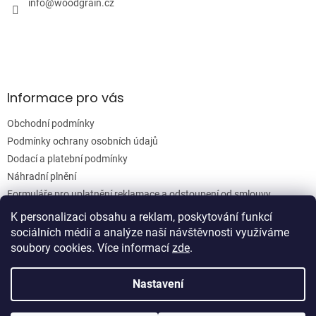
í
info
@
woodgrain.cz
p
r
v
k
y
v
ý
Informace pro vás
p
i
Obchodní podmínky
s
u
Podmínky ochrany osobních údajů
Dodací a platební podmínky
Náhradní plnění
Formuláře pro uplatnění reklamace a odstoupení od smlouvy
Moje objednávka
K personalizaci obsahu a reklam, poskytování funkcí
sociálních médií a analýze naší návštěvnosti využíváme
soubory cookies. Více informací
zde
.
Vytvořil Shoptet
Nastavení