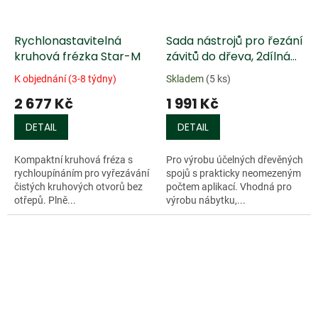
Rychlonastavitelná
Sada nástrojů pro řezání
kruhová frézka Star-M
závitů do dřeva, 2dílná
sada, Ø 38 mm
K objednání (3-8 týdny)
Skladem
(5 ks)
2 677 Kč
1 991 Kč
DETAIL
DETAIL
Kompaktní kruhová fréza s
Pro výrobu účelných dřevěných
rychloupínáním pro vyřezávání
spojů s prakticky neomezeným
čistých kruhových otvorů bez
počtem aplikací. Vhodná pro
otřepů. Plně...
výrobu nábytku,...