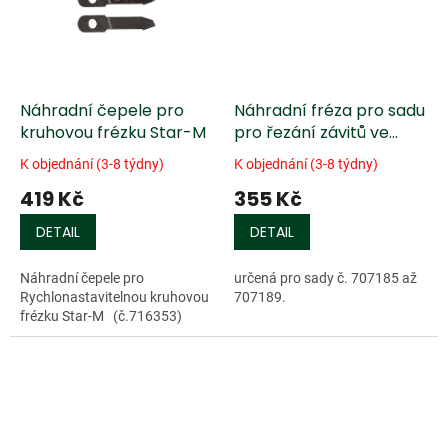
Náhradní čepele pro
Náhradní fréza pro sadu
kruhovou frézku Star-M
pro řezání závitů ve
dřevě
K objednání (3-8 týdny)
K objednání (3-8 týdny)
419 Kč
355 Kč
DETAIL
DETAIL
Náhradní čepele pro
určená pro sady č. 707185 až
Rychlonastavitelnou kruhovou
707189.
frézku Star-M (č.716353)