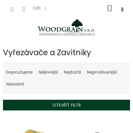
Přejít
NÁKUP
na
CZK
obsah
KOŠÍK
Vyřezávače a Zavitníky
Ř
a
Doporučujeme
Nejlevnější
Nejdražší
Nejprodávanější
z
e
Abecedně
n
í
p
OTEVŘÍT FILTR
r
o
V
d
ý
u
p