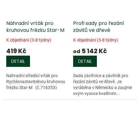
Náhradní vrták pro
Profi sady pro řezání
kruhovou frézku Star-M
závitů ve dřevě
K objednání (3-8 týdny)
K objednání (3-8 týdny)
419 Kč
5 142 Kč
od
DETAIL
DETAIL
Náhradní středící vrták pro
Sada závitnice a závitník pro
Rychlonastavitelnou kruhovou
řezání závitů ve dřevě. Je
frézku Star-M (č.716353)
vyráběna v Německu a zaujme
svým vysoce kvalitním...