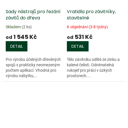
Sady nástrojů pro řezání
Vratidla pro závitníky,
závitů do dřeva
stavitelné
Skladem
(2 ks)
K objednání (3-8 týdny)
1 545 Kč
531 Kč
od
od
DETAIL
DETAIL
Pro výrobu účelných dřevěných
Tělo závitníku odlité ze zinku a
spojů s prakticky neomezeným
kalené čelisti. Odnímatelná
počtem aplikací. Vhodná pro
rukojeť pro práci v úzkých
výrobu nábytku,...
prostorech....