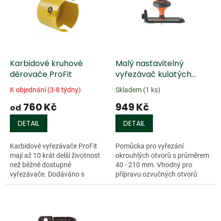
k
i
t
s
ů
p
r
o
d
Karbidové kruhové
Malý nastavitelný
u
děrovače ProFit
vyřezávač kulatých
k
otvorů
K objednání (3-8 týdny)
Skladem
(1 ks)
t
760 Kč
949 Kč
ů
od
DETAIL
DETAIL
Karbidové vyřezávače ProFit
Pomůcka pro vyřezání
mají až 10 krát delší životnost
okrouhlých otvorů s průměrem
než běžně dostupné
40 - 210 mm. Vhodný pro
vyřezávače. Dodáváno s
přípravu ozvučných otvorů
adaptérem „Drill & Drop“.
kytar, pro práci s kůží, dýhou,
Vhodné na dřevo, plasty a
kartonem apod. Hliníkový
minerální látky jako je...
korpus se supnicí,...