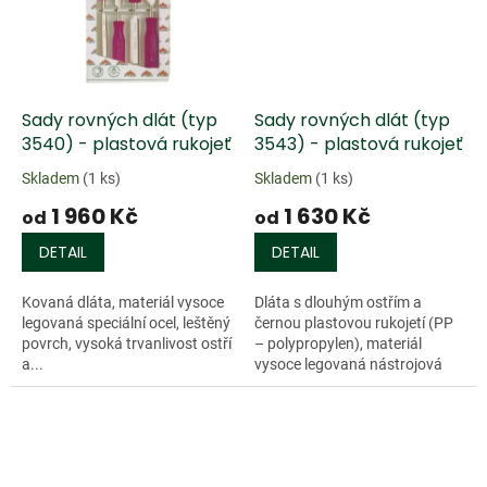
Sady rovných dlát (typ
Sady rovných dlát (typ
3540) - plastová rukojeť
3543) - plastová rukojeť
Skladem
(1 ks)
Skladem
(1 ks)
1 960 Kč
1 630 Kč
od
od
DETAIL
DETAIL
Kovaná dláta, materiál vysoce
Dláta s dlouhým ostřím a
legovaná speciální ocel, leštěný
černou plastovou rukojetí (PP
povrch, vysoká trvanlivost ostří
– polypropylen), materiál
a...
vysoce legovaná nástrojová
ocel...
Doprodej