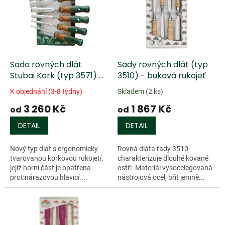
k
i
t
s
ů
p
r
o
d
Sada rovných dlát
Sady rovných dlát (typ
u
Stubai Kork (typ 3571) -
3510) - buková rukojeť
k
6 ks
K objednání (3-8 týdny)
Skladem
(2 ks)
t
3 260 Kč
1 867 Kč
ů
od
od
DETAIL
DETAIL
Nový typ dlát s ergonomicky
Rovná dláta řady 3510
tvarovanou korkovou rukojetí,
charakterizuje dlouhé kované
jejíž horní část je opatřena
ostří. Materiál vysocelegovaná
protinárazovou hlavicí....
nástrojová ocel, břit jemně...