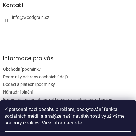
a
a
Kontakt
c
t
í
í
info
@
woodgrain.cz
p
r
v
k
y
v
ý
Informace pro vás
p
i
Obchodní podmínky
s
u
Podmínky ochrany osobních údajů
Dodací a platební podmínky
Náhradní plnění
Formuláře pro uplatnění reklamace a odstoupení od smlouvy
Moje objednávka
K personalizaci obsahu a reklam, poskytování funkcí
sociálních médií a analýze naší návštěvnosti využíváme
soubory cookies. Více informací
zde
.
Vytvořil Shoptet