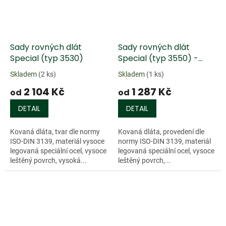
Sady rovných dlát
Sady rovných dlát
Special (typ 3530)
Special (typ 3550) -
plastová rukojeť
Skladem
(2 ks)
Skladem
(1 ks)
2 104 Kč
1 287 Kč
od
od
DETAIL
DETAIL
Kovaná dláta, tvar dle normy
Kovaná dláta, provedení dle
ISO-DIN 3139, materiál vysoce
normy ISO-DIN 3139, materiál
legovaná speciální ocel, vysoce
legovaná speciální ocel, vysoce
leštěný povrch, vysoká...
leštěný povrch,...