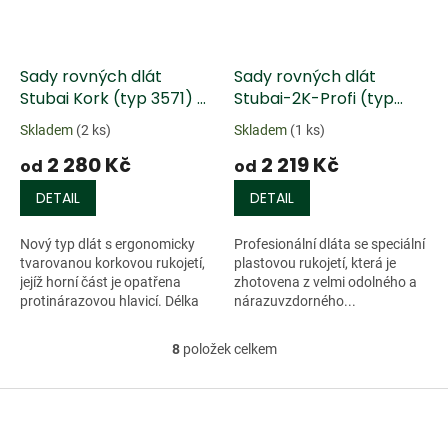
Sady rovných dlát
Sady rovných dlát
Stubai Kork (typ 3571) -
Stubai-2K-Profi (typ
4 ks
3560) - plastová rukojeť
Skladem
(2 ks)
Skladem
(1 ks)
2 280 Kč
2 219 Kč
od
od
DETAIL
DETAIL
Nový typ dlát s ergonomicky
Profesionální dláta se speciální
tvarovanou korkovou rukojetí,
plastovou rukojetí, která je
jejíž horní část je opatřena
zhotovena z velmi odolného a
protinárazovou hlavicí. Délka
nárazuvzdorného...
rukojeti je 130 mm, umožňuje
tak přesnou a neúnavnou
8
položek celkem
O
práci....
v
l
Z
á
á
d
p