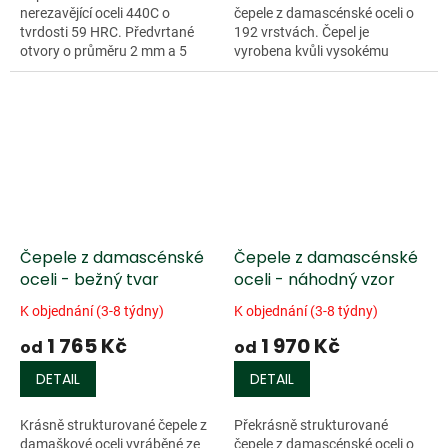
nerezavějící oceli 440C o
čepele z damascénské oceli o
tvrdosti 59 HRC. Předvrtané
192 vrstvách. Čepel je
otvory o průměru 2 mm a 5
vyrobena kvůli vysokému
mm.
řeznému výkonu z...
Čepele z damascénské
Čepele z damascénské
oceli - bežný tvar
oceli - náhodný vzor
K objednání (3-8 týdny)
K objednání (3-8 týdny)
1 765 Kč
1 970 Kč
od
od
DETAIL
DETAIL
Krásně strukturované čepele z
Překrásně strukturované
damaškové oceli vyráběné ze
čepele z damascénské oceli o