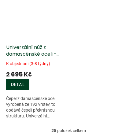
Univerzální nůž z
damascénské oceli -
náhodný vzor
K objednání (3-8 týdny)
2 695 Kč
DETAIL
Čepel z damascénské oceli
vyrobená ze 192 vrstev, to
dodává čepeli překrásnou
strukturu. Univerzální...
25
položek celkem
O