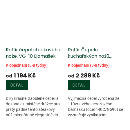
Raffir čepel steakového
Raffir Čepele
nože, VG-10 Damašek
kuchařských nožů,
damašek, 110 vrstev
K objednání (3-8 týdny)
K objednání (3-8 týdny)
1 194 Kč
2 289 Kč
od
od
DETAIL
DETAIL
Díky krásné, zaoblené čepeli a
Výjimečná čepel vyrobená ze
dokonale umístěné drážce pro
110vrstvého nerezového
prsty padne tento steakový
Damašku (ocel 440C/N690) se
nůž mimořádně elegantně do...
vyznačuje vynikajícím...