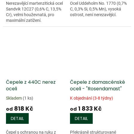
Nerezavějící martenzitická ocel
Ocel Uddeholm No. 1770 (0,7%
Sandvik 12C27 (0,6% C, 13,5%
C, 0,3% Si, 0,5% Mn), vysoká
Cr), velmi houževnatá, pro
ostrost, není nerezavějící.
maximální zatížení.
Čepele z 440C nerez
Čepele z damascénské
oceli
oceli - "Rosendamast"
Skladem
(1 ks)
K objednání (3-8 týdny)
818 Kč
1 833 Kč
od
od
DETAIL
DETAIL
Čepel s ochranou na ruku z
Překrásně strukturované