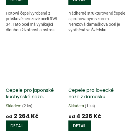
Hotová čepel vyrobená z
Nádherně strukturované čepele
práškové nerezové oceli RWL
s pruhovaným vzorem.
34. Tato ocel má vynikající
Nerezová damašková ocel je
dlouhou životnost a ostrost
vyráběná ve Švédsku...
hran a ostří a je proto ideální
pro lovecké nože. Tvrdost 61
HRC....
Čepele pro japonské
Čepele pro lovecké
kuchyňské nože,
nože z damašku
trojvrstvé.
Skladem
(2 ks)
Skladem
(1 ks)
2 264 Kč
4 226 Kč
od
od
DETAIL
DETAIL