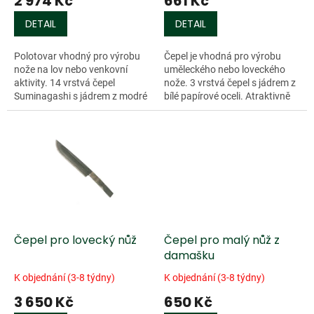
2 974 Kč
661 Kč
ů
DETAIL
DETAIL
Polotovar vhodný pro výrobu
Čepel je vhodná pro výrobu
nože na lov nebo venkovní
uměleckého nebo loveckého
aktivity. 14 vrstvá čepel
nože. 3 vrstvá čepel s jádrem z
Suminagashi s jádrem z modré
bílé papírové oceli. Atraktivně
papírové oceli. Tvrdost 62 HRC.
zpracovaný povrch horní části
Čepel není odolná proti
čepele. Tvrdost 61 HRC. Není...
korozi....
Čepel pro lovecký nůž
Čepel pro malý nůž z
damašku
K objednání (3-8 týdny)
K objednání (3-8 týdny)
3 650 Kč
650 Kč