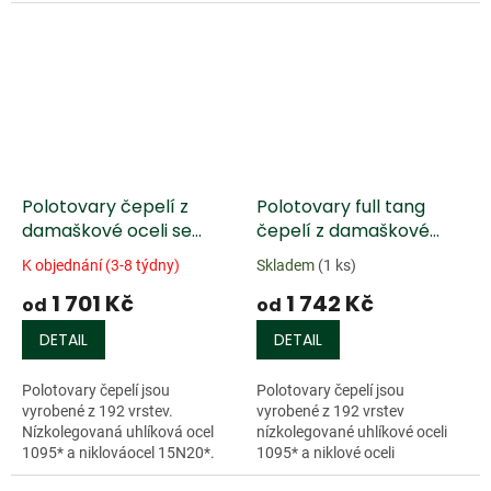
Polotovary čepelí z
Polotovary full tang
damaškové oceli se
čepelí z damaškové
záštitou a kulatým
oceli
K objednání (3-8 týdny)
Skladem
(1 ks)
trnem
1 701 Kč
1 742 Kč
od
od
DETAIL
DETAIL
Polotovary čepelí jsou
Polotovary čepelí jsou
vyrobené z 192 vrstev.
vyrobené z 192 vrstev
Nízkolegovaná uhlíková ocel
nízkolegované uhlíkové oceli
1095* a niklováocel 15N20*.
1095* a niklové oceli
Čepele jsou leptané...
15N20*.Tzv. "Divoký...