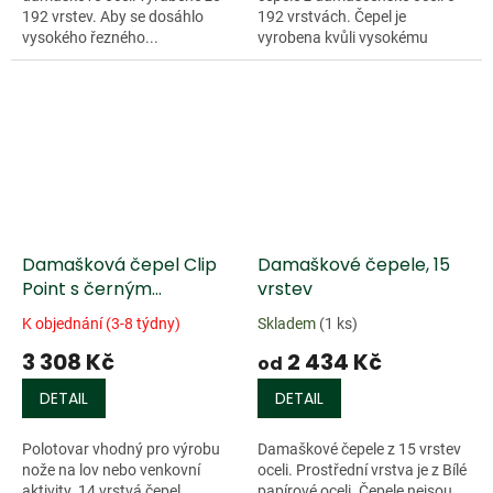
192 vrstev. Aby se dosáhlo
192 vrstvách. Čepel je
vysokého řezného...
vyrobena kvůli vysokému
řeznému výkonu z...
Damašková čepel Clip
Damaškové čepele, 15
Point s černým
vrstev
kovaným povrchem
K objednání (3-8 týdny)
Skladem
(1 ks)
3 308 Kč
2 434 Kč
od
DETAIL
DETAIL
Polotovar vhodný pro výrobu
Damaškové čepele z 15 vrstev
nože na lov nebo venkovní
oceli. Prostřední vrstva je z Bílé
aktivity. 14 vrstvá čepel
papírové oceli. Čepele nejsou