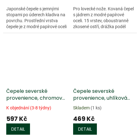
Japonské čepele s jemnými
Pro lovecké nože. Kovaná čepel
stopami po úderech kladiva na
s jádrem z modré papírové
povrchu. Prostřední vrstva
oceli. 15 vrstev, oboustranně
čepele je z modré papírové oceli
zkosené ostří, drážka podél
a...
čepele. Polotovar je již zakaleny
na tvrdost 61 HRC. Není...
Čepele severské
Čepele severské
provenience, chromová
provenience, uhlíková
ocel
ocel
K objednání (3-8 týdny)
Skladem
(1 ks)
597 Kč
469 Kč
DETAIL
DETAIL