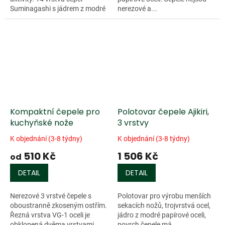
Suminagashi s jádrem z modré
nerezové a...
papírové...
Kompaktní čepele pro
Polotovar čepele Ajikiri,
kuchyňské nože
3 vrstvy
K objednání (3-8 týdny)
K objednání (3-8 týdny)
510 Kč
1 506 Kč
od
DETAIL
DETAIL
Nerezové 3 vrstvé čepele s
Polotovar pro výrobu menších
oboustranně zkoseným ostřím.
sekacích nožů, trojvrstvá ocel,
Řezná vrstva VG-1 oceli je
jádro z modré papírové oceli,
obklopená dvěma vrstvami
povrch čepele má...