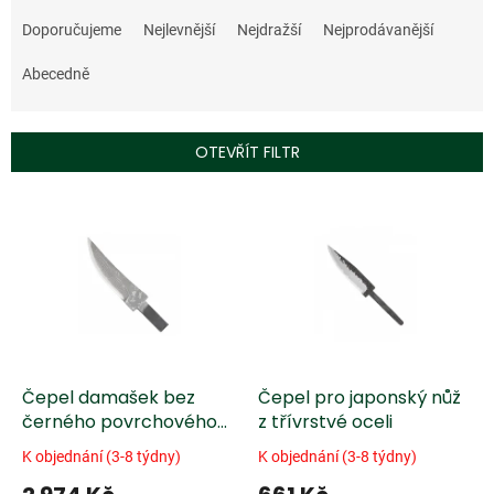
Ř
a
Doporučujeme
Nejlevnější
Nejdražší
Nejprodávanější
z
e
Abecedně
n
í
p
OTEVŘÍT FILTR
r
o
V
d
ý
u
p
k
i
t
s
ů
p
r
o
d
Čepel damašek bez
Čepel pro japonský nůž
u
černého povrchového
z třívrstvé oceli
k
kování
K objednání (3-8 týdny)
K objednání (3-8 týdny)
t