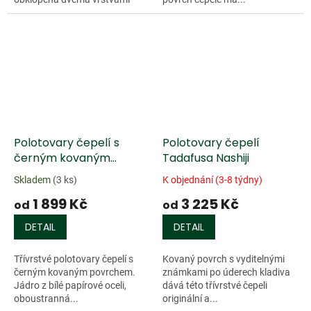
nerezové oceli....
Polotovary čepelí s
Polotovary čepelí
černým kovaným
Tadafusa Nashiji
povrchem pro japonské
Skladem
(3 ks)
K objednání (3-8 týdny)
kuchyňské nože
1 899 Kč
3 225 Kč
od
od
DETAIL
DETAIL
Třívrstvé polotovary čepelí s
Kovaný povrch s vyditelnými
černým kovaným povrchem.
známkami po úderech kladiva
Jádro z bílé papírové oceli,
dává této třívrstvé čepeli
oboustranná...
originální a...