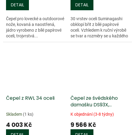
DETAIL
DETAIL
Čepel pro lovecké a outdoorové
30 vrstev oceli Suminagashi
nože, kovaná a naostřená,
obklopí břit z bílé papírové
jádro vyrobeno z bílé papírové
oceli. Vzhledem k ruční výrobě
oceli, trojvrstvá...
se tvar a rozměry se u každého
kusu mohou mírně lišit. Tvrdost
62 HRC. Není nerezová.
Čepel z RWL 34 oceli
Čepel ze švédského
damašku DS93X,
pruhový vzor
Skladem
(1 ks)
K objednání (3-8 týdny)
4 003 Kč
9 566 Kč
DETAIL
DETAIL