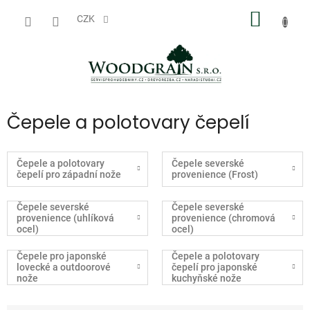
Přejít
NÁKUP
na
CZK
obsah
KOŠÍK
Čepele a polotovary čepelí
Čepele a polotovary
Čepele severské
čepelí pro západní nože
provenience (Frost)
Čepele severské
Čepele severské
provenience (uhlíková
provenience (chromová
ocel)
ocel)
Čepele pro japonské
Čepele a polotovary
lovecké a outdoorové
čepelí pro japonské
nože
kuchyňské nože