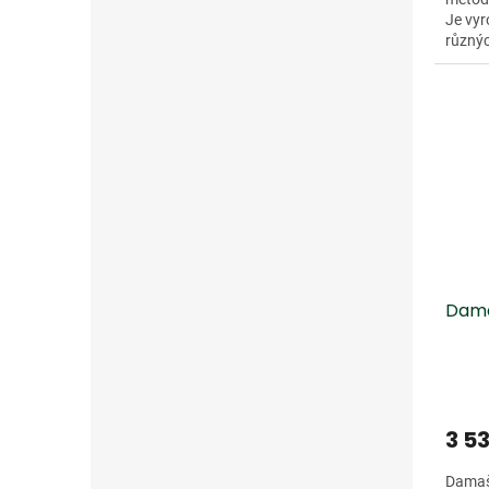
Je vyr
různýc
27). T
Dama
3 5
Damaš