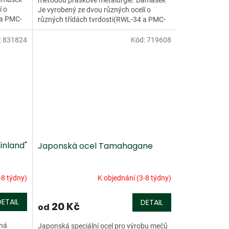
í o
Je vyrobený ze dvou různých ocelí o
 a PMC-
různých třídách tvrdosti(RWL-34 a PMC-
.
27). Tento damašek má více než...
:
831824
Kód:
719608
inland"
Japonská ocel Tamahagane
-8 týdny)
K objednání (3-8 týdny)
DETAIL
DETAIL
20 Kč
od
ená
Japonská speciální ocel pro výrobu mečů