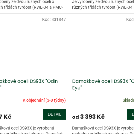
obený ze dvou různých ocelí o
Je vyrobený ze dvou různých ocel
h třídách tvrdosti(RWL-34 a PMC-
různých třídách tvrdosti(RWL-34
ento damašek má více než...
27). Tento damašek má více než..
Kód:
831847
Kód
škové oceli DS93X "Odin
Damaškové oceli DS93X "O
"
Eye"
K objednání (3-8 týdny)
Skla
DETAIL
7 Kč
3 393 Kč
od
ková ocel DS93X je vyrobená
Damašková ocel DS93X je vyrob
ou práškové metalurgie. Damašek
metodou práškové metalurgie. 