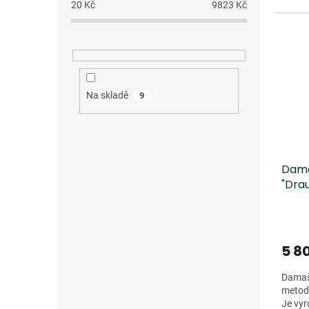
20
Kč
9823
Kč
Na skladě
9
Dama
"Dra
5 8
Damaš
metod
Je vyr