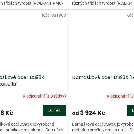
h třídách tvrdosti(RWL-34 a PMC-
různých třídách tvrdosti(RWL-34
ento damašek má více než...
27). Tento damašek má více než..
Kód:
831808
Kód
škové oceli DS93X
Damaškové oceli DS93X "L
kapella"
K objednání (3-8 týdny)
K objednání (3
DETAIL
68 Kč
3 924 Kč
od
ková ocel DS93X je vyrobená
Damašková ocel DS93X je vyrob
ou práškové metalurgie. Damašek
metodou práškové metalurgie. 