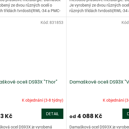
obený ze dvou různých ocelí o
Je vyrobený ze dvou různých ocel
h třídách tvrdosti(RWL-34 a PMC-
různých třídách tvrdosti(RWL-34
ento damašek má více než...
27). Tento damašek má více než..
Kód:
831853
Kód
škové oceli DS93X "Thor"
Damaškové oceli DS93X "V
K objednání (3-8 týdny)
K objednání (3
DETAIL
33 Kč
4 088 Kč
od
ková ocel DS93X je vyrobená
Damašková ocel DS93X je vyrob