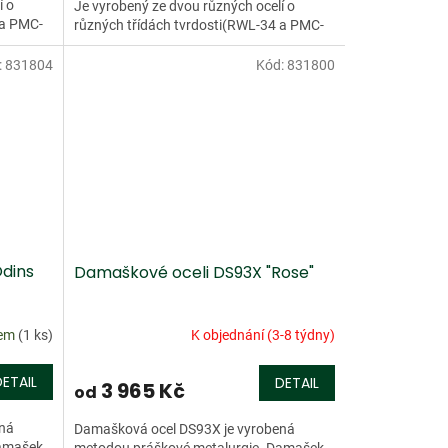
í o
Je vyrobený ze dvou různých ocelí o
 a PMC-
různých třídách tvrdosti(RWL-34 a PMC-
.
27). Tento damašek má více než...
:
831804
Kód:
831800
dins
Damaškové oceli DS93X "Rose"
dem
(1 ks)
K objednání (3-8 týdny)
DETAIL
DETAIL
3 965 Kč
od
ená
Damašková ocel DS93X je vyrobená
Damašek
metodou práškové metalurgie. Damašek