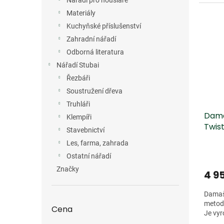
Nářadí pro houslaře
Materiály
Kuchyňské příslušenství
Zahradní nářadí
Odborná literatura
Nářadí Stubai
Řezbáři
Soustružení dřeva
Truhláři
Dama
Klempíři
Twist
Stavebnictví
Les, farma, zahrada
Ostatní nářadí
Značky
4 9
Damaš
metod
Cena
Je vyr