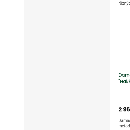
různýc
27). T
Dama
"Hak
2 9
Damaš
metod