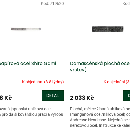
Kód:
719620
Kód
 papírová ocel Shiro Gami
Damascénská plochá ocel
vrstev)
K objednání (3-8 týdny)
K objednání (3
DETAIL
98 Kč
2 033 Kč
vaná japonská uhlíková ocel
Plochá, měkce žíhaná uhlíková oc
 pro další kovářskou práci a výrobu
(manganová ocel/niklová ocel) o
..
Andrease Henrichse. Nejedná se 
nerezovou ocel. Instrukce ke kale