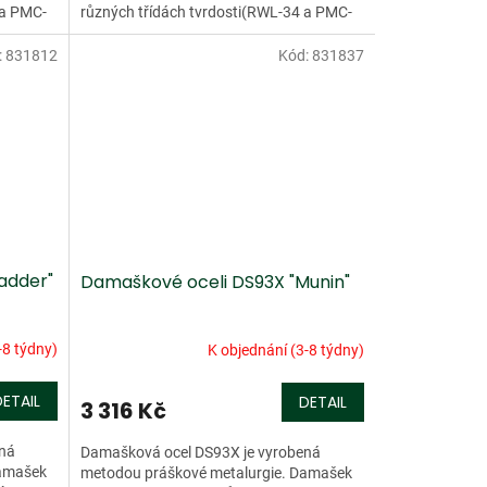
 a PMC-
různých třídách tvrdosti(RWL-34 a PMC-
.
27). Tento damašek má více než...
:
831812
Kód:
831837
adder"
Damaškové oceli DS93X "Munin"
-8 týdny)
K objednání (3-8 týdny)
DETAIL
DETAIL
3 316 Kč
ená
Damašková ocel DS93X je vyrobená
Damašek
metodou práškové metalurgie. Damašek