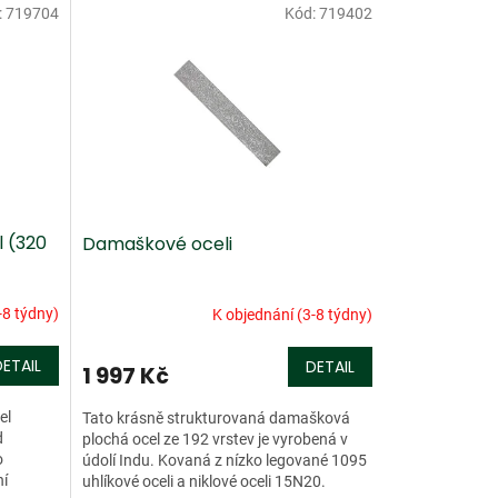
:
719704
Kód:
719402
 (320
Damaškové oceli
-8 týdny)
K objednání (3-8 týdny)
DETAIL
DETAIL
1 997 Kč
el
Tato krásně strukturovaná damašková
d
plochá ocel ze 192 vrstev je vyrobená v
o
údolí Indu. Kovaná z nízko legované 1095
ní
uhlíkové oceli a niklové oceli 15N20.