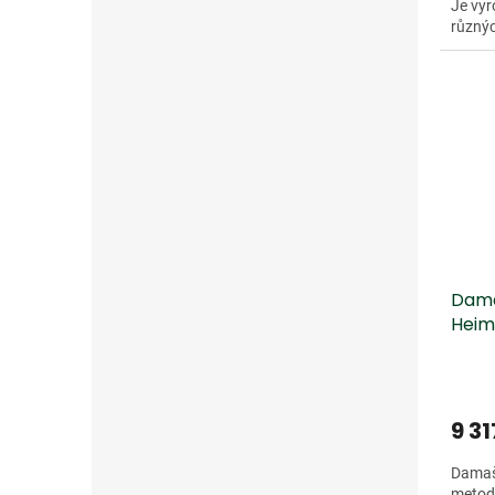
Je vyr
různýc
27). T
Dama
Heim
9 31
Damaš
metod