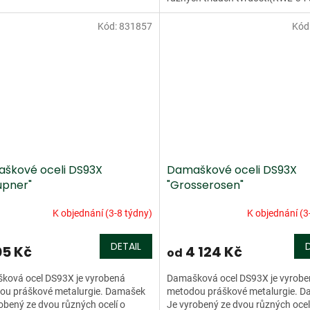
27). Tento damašek má více než..
Kód:
831857
Kód
škové oceli DS93X
Damaškové oceli DS93X
upner"
"Grosserosen"
K objednání (3-8 týdny)
K objednání (3
DETAIL
05 Kč
4 124 Kč
od
ková ocel DS93X je vyrobená
Damašková ocel DS93X je vyrob
ou práškové metalurgie. Damašek
metodou práškové metalurgie. 
obený ze dvou různých ocelí o
Je vyrobený ze dvou různých ocel