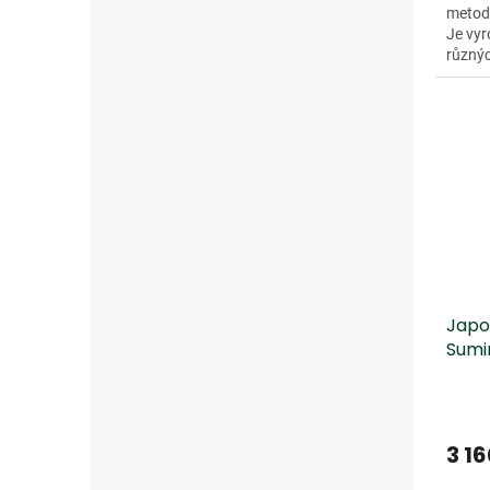
metod
Je vyr
různýc
27). T
Japo
Sumi
3 16