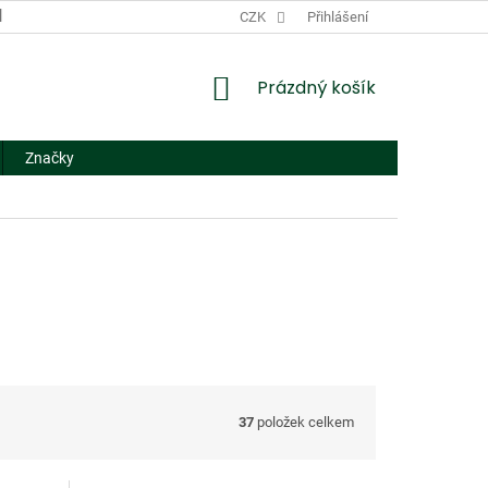
DODACÍ A PLATEBNÍ PODMÍNKY
CZK
NÁHRADNÍ PLNĚNÍ
Přihlášení
FORMUL
NÁKUPNÍ
Prázdný košík
KOŠÍK
Značky
37
položek celkem