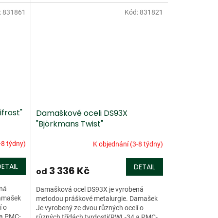
Stříbřitá chromniklová...
:
831861
Kód:
831821
frost"
Damaškové oceli DS93X
"Björkmans Twist"
-8 týdny)
K objednání (3-8 týdny)
DETAIL
DETAIL
3 336 Kč
od
ená
Damašková ocel DS93X je vyrobená
Damašek
metodou práškové metalurgie. Damašek
í o
Je vyrobený ze dvou různých ocelí o
 a PMC-
různých třídách tvrdosti(RWL-34 a PMC-