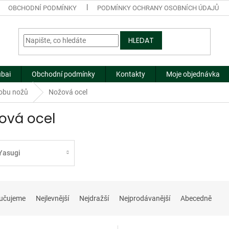
OBCHODNÍ PODMÍNKY
PODMÍNKY OCHRANY OSOBNÍCH ÚDAJŮ
HLEDAT
ubai
Obchodní podmínky
Kontakty
Moje objednávka
robu nožů
Nožová ocel
ová ocel
Yasugi
učujeme
Nejlevnější
Nejdražší
Nejprodávanější
Abecedně