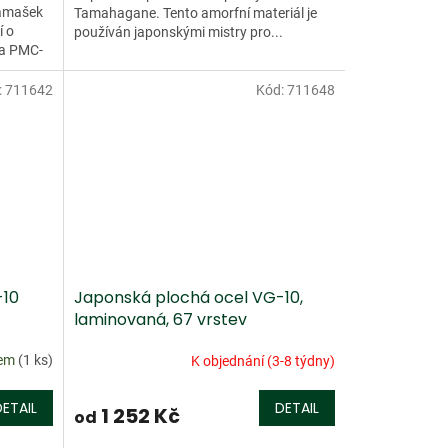
Damašek
Tamahagane. Tento amorfní materiál je
í o
používán japonskými mistry pro...
 a PMC-
.
:
711642
Kód:
711648
-10
Japonská plochá ocel VG-10,
laminovaná, 67 vrstev
dem
(1 ks)
K objednání (3-8 týdny)
DETAIL
DETAIL
1 252 Kč
od