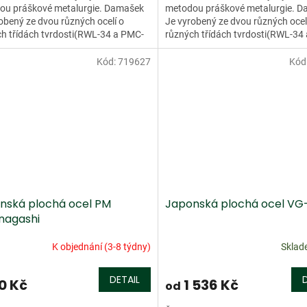
ou práškové metalurgie. Damašek
metodou práškové metalurgie. 
obený ze dvou různých ocelí o
Je vyrobený ze dvou různých ocel
h třídách tvrdosti(RWL-34 a PMC-
různých třídách tvrdosti(RWL-34
ento damašek má více než...
27). Tento damašek má více než..
Kód:
719627
Kód
nská plochá ocel PM
Japonská plochá ocel VG
nagashi
K objednání (3-8 týdny)
Skla
DETAIL
0 Kč
1 536 Kč
od