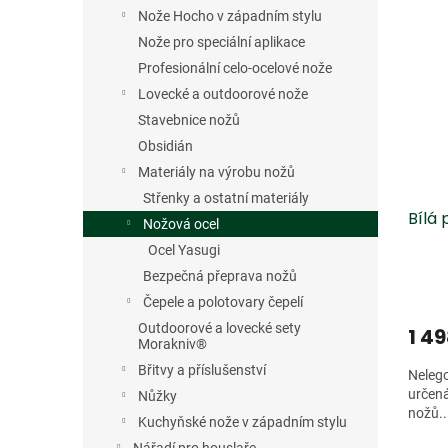
V
n
n
Nože Hocho v západním stylu
ý
í
e
p
p
Nože pro speciální aplikace
l
i
r
Profesionální celo-ocelové nože
s
o
Lovecké a outdoorové nože
p
d
Stavebnice nožů
r
u
Obsidián
o
k
Materiály na výrobu nožů
d
t
u
ů
Střenky a ostatní materiály
Bílá
k
Nožová ocel
t
Ocel Yasugi
ů
Bezpečná přeprava nožů
Čepele a polotovary čepelí
Outdoorové a lovecké sety
1 4
Morakniv®
Břitvy a příslušenství
Nelego
určená
Nůžky
nožů..
Kuchyňské nože v západním stylu