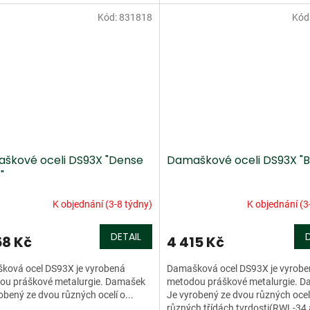
přiloženy.
Kód:
831818
Kód
škové oceli DS93X "Dense
Damaškové oceli DS93X "Bi
"
K objednání (3-8 týdny)
K objednání (3
DETAIL
58 Kč
4 415 Kč
ková ocel DS93X je vyrobená
Damašková ocel DS93X je vyrob
ou práškové metalurgie. Damašek
metodou práškové metalurgie. 
obený ze dvou různých ocelí o...
Je vyrobený ze dvou různých ocel
různých třídách tvrdosti(RWL-34