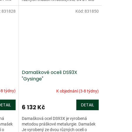
.
27). Tento damašek má více než...
:
831828
Kód:
831850
Damaškové oceli DS93X
"Gysinge"
-8 týdny)
K objednání (3-8 týdny)
DETAIL
DETAIL
6 132 Kč
ená
Damašková ocel DS93X je vyrobená
Damašek
metodou práškové metalurgie. Damašek
í o
Je vyrobený ze dvou různých ocelí o