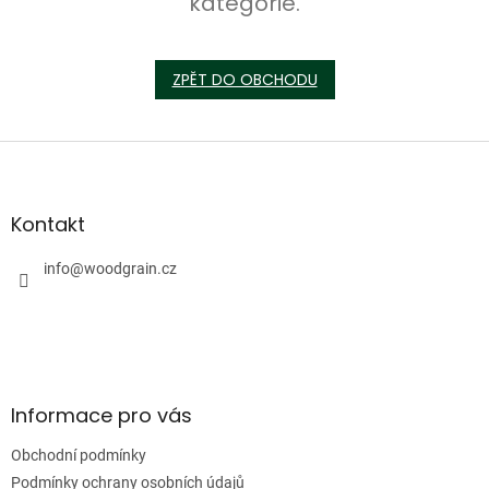
kategorie.
ZPĚT DO OBCHODU
Z
á
p
a
Kontakt
t
í
info
@
woodgrain.cz
Informace pro vás
Obchodní podmínky
Podmínky ochrany osobních údajů