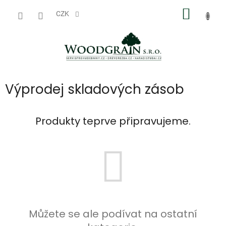
Přejít
NÁKUP
na
CZK
obsah
KOŠÍK
Výprodej skladových zásob
Produkty teprve připravujeme.
Můžete se ale podívat na ostatní