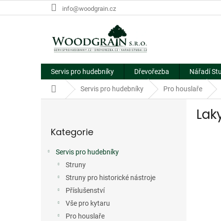
Přejít
info@woodgrain.cz
na
obsah
Servis pro hudebníky
Dřevořezba
Nářadí St
Domů
Servis pro hudebníky
Pro houslaře
P
Lak
o
Přeskočit
s
Kategorie
kategorie
t
r
Servis pro hudebníky
a
Struny
n
n
Struny pro historické nástroje
í
Příslušenství
p
Vše pro kytaru
a
Pro houslaře