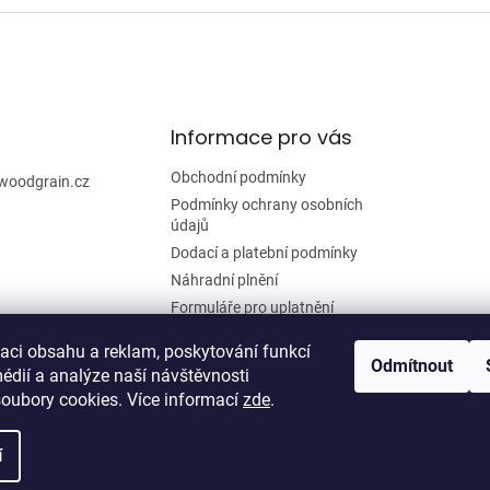
Informace pro vás
Obchodní podmínky
woodgrain.cz
Podmínky ochrany osobních
údajů
Dodací a platební podmínky
Náhradní plnění
Formuláře pro uplatnění
reklamace a odstoupení od
smlouvy
zaci obsahu a reklam, poskytování funkcí
Odmítnout
édií a analýze naší návštěvnosti
Moje objednávka
oubory cookies. Více informací
zde
.
í
zena.
Upravit nastavení cookies