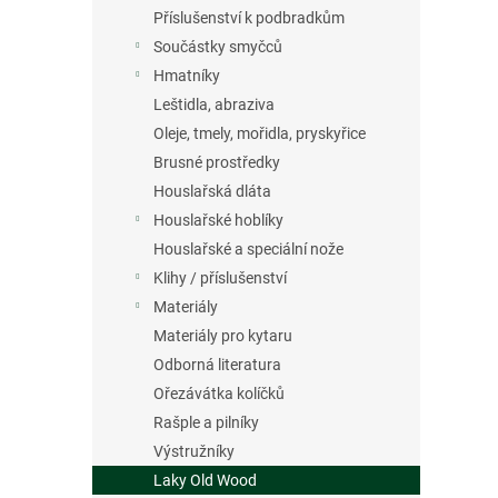
n
Příslušenství k podbradkům
e
Součástky smyčců
l
Hmatníky
Leštidla, abraziva
Oleje, tmely, mořidla, pryskyřice
Brusné prostředky
Houslařská dláta
Houslařské hoblíky
Houslařské a speciální nože
Klihy / příslušenství
Materiály
Materiály pro kytaru
Odborná literatura
Ořezávátka kolíčků
Rašple a pilníky
Výstružníky
Laky Old Wood