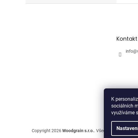
Z
á
p
a
t
Kontakt
í
info
@
K personali
sociálních m
využíváme s
Nastaven
Copyright 2026
Woodgrain s.r.o.
. Všechna práva vyhra