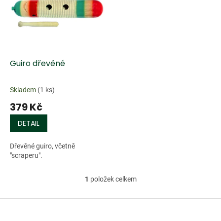
k
i
t
s
ů
p
r
o
d
Guiro dřevěné
u
k
Skladem
(1 ks)
t
379 Kč
ů
DETAIL
Dřevěné guiro, včetně
"scraperu".
1
položek celkem
O
v
l
Z
á
á
d