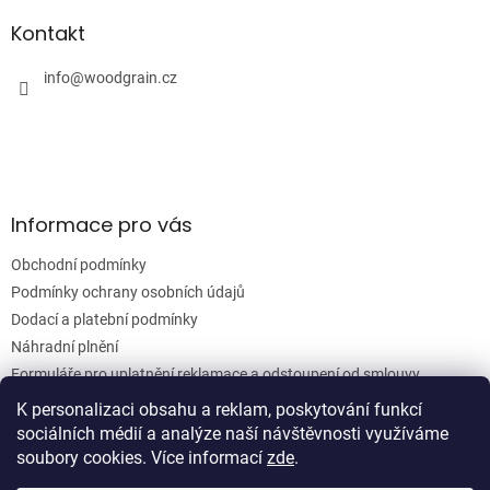
p
a
a
Kontakt
c
t
í
í
info
@
woodgrain.cz
p
r
v
k
y
v
ý
Informace pro vás
p
i
Obchodní podmínky
s
u
Podmínky ochrany osobních údajů
Dodací a platební podmínky
Náhradní plnění
Formuláře pro uplatnění reklamace a odstoupení od smlouvy
Moje objednávka
K personalizaci obsahu a reklam, poskytování funkcí
sociálních médií a analýze naší návštěvnosti využíváme
soubory cookies. Více informací
zde
.