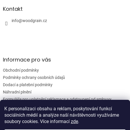
p
a
a
Kontakt
c
t
í
í
info
@
woodgrain.cz
p
r
v
k
y
v
ý
Informace pro vás
p
i
Obchodní podmínky
s
u
Podmínky ochrany osobních údajů
Dodací a platební podmínky
Náhradní plnění
Formuláře pro uplatnění reklamace a odstoupení od smlouvy
Moje objednávka
K personalizaci obsahu a reklam, poskytování funkcí
sociálních médií a analýze naší návštěvnosti využíváme
soubory cookies. Více informací
zde
.