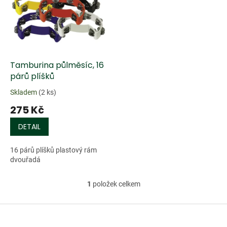
k
i
t
s
ů
p
r
o
d
Tamburina půlměsíc, 16
u
párů plíšků
k
Skladem
(2 ks)
t
275 Kč
ů
DETAIL
16 párů plíšků plastový rám
dvouřadá
1
položek celkem
O
v
l
Z
á
á
d