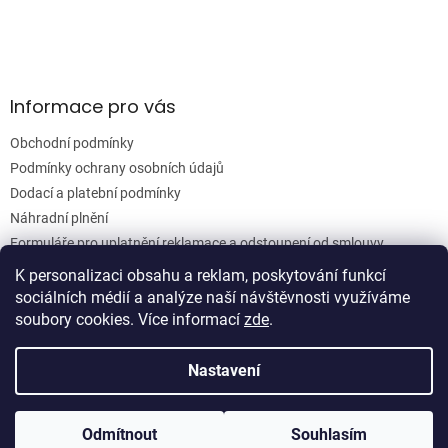
v
k
y
v
ý
Informace pro vás
p
i
Obchodní podmínky
s
u
Podmínky ochrany osobních údajů
Dodací a platební podmínky
Náhradní plnění
Formuláře pro uplatnění reklamace a odstoupení od smlouvy
Moje objednávka
K personalizaci obsahu a reklam, poskytování funkcí
sociálních médií a analýze naší návštěvnosti využíváme
soubory cookies. Více informací
zde
.
Vytvořil Shoptet
Nastavení
Copyright 2026
Woodgrain s.r.o.
. Všechna práva vyhrazena.
Odmítnout
Souhlasím
Upravit nastavení cookies