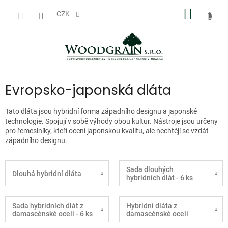
Přejít
NÁKUP
na
CZK
obsah
KOŠÍK
Evropsko-japonská dláta
Tato dláta jsou hybridní forma západního designu a japonské
technologie. Spojují v sobě výhody obou kultur. Nástroje jsou určeny
pro řemeslníky, kteří ocení japonskou kvalitu, ale nechtějí se vzdát
západního designu.
Sada dlouhých
Dlouhá hybridní dláta
hybridních dlát - 6 ks
Sada hybridních dlát z
Hybridní dláta z
damascénské oceli - 6 ks
damascénské oceli