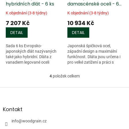
hybridních dlát - 6 ks
damascénské oceli - 6
ks
K objednání (3-8 týdny)
K objednání (3-8 týdny)
7 207 Kč
10 934 Kč
DETAIL
DETAIL
Sada 6 ks Evropsko-
Japonská špičková ocel,
japonských dlát nazývaných
západní design a maximální
také jako hybridní. Dláta z
funkčnost. Dláta jsou určena i
vanadiem legované oceli
pro velké zatížení a práci s
(61HRC), vynikají velkou
kladivem nebo paličkou,
odolností proti opotřebení.
umožňují nicméně i velmi
4
položek celkem
O
Ergonomicky tvarované...
jemnou práci z...
v
l
Z
á
á
d
p
a
a
Kontakt
c
t
í
í
info
@
woodgrain.cz
p
r