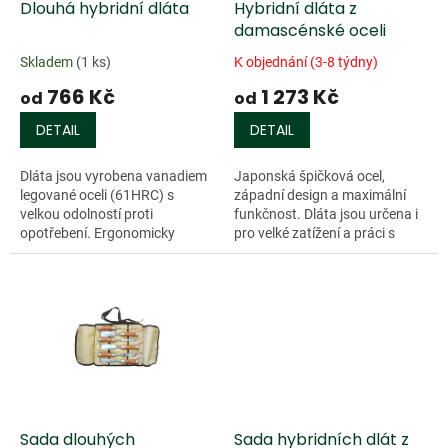
d
Dlouhá hybridní dláta
Hybridní dláta z
u
damascénské oceli
k
Skladem
(1 ks)
K objednání (3-8 týdny)
t
766 Kč
1 273 Kč
ů
od
od
DETAIL
DETAIL
Dláta jsou vyrobena vanadiem
Japonská špičková ocel,
legované oceli (61HRC) s
západní design a maximální
velkou odolností proti
funkčnost. Dláta jsou určena i
opotřebení. Ergonomicky
pro velké zatížení a práci s
tvarované rukojeti jsou
kladivem nebo paličkou,
zhotoveny z japonského
umožňují nicméně i velmi
červeného dubu s masivním...
jemnou práci z...
Sada dlouhých
Sada hybridních dlát z