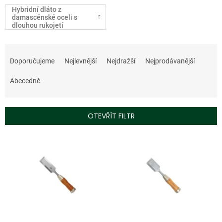
Hybridní dláto z
damascénské oceli s
dlouhou rukojetí
Ř
a
Doporučujeme
Nejlevnější
Nejdražší
Nejprodávanější
z
e
Abecedně
n
í
p
OTEVŘÍT FILTR
r
o
V
d
ý
u
p
k
i
t
s
ů
p
r
o