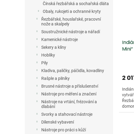
Čínská řezbářská a sochařská dláta
Obaly, rukojeti a ochranné kryty
Řezbářské, houslařské, pracovní
nože a skalpely
Soustružnické nástroje a nářadí
Kamenické nástroje
Indi
Sekery a klíny
Mini“
Hoblíky
Pily
Kladiva, paličky, páčidla, kovadliny
2 01
Rašple a pilníky
Brusné nástroje a příslušenství
Indián
Nástroje pro měření a značení
vytvář
Řezbář
Nástroje na vrtání, frézování a
domor
dlabání
pobřež
Svorky a stahovací nástroje
Dílenské vybavení
Nástroje pro práci s kůží