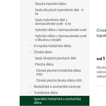
s
o
n
Dlouhá hybridní dláta
p
d
e
r
u
Sada dlouhých hybridních dlát - 6
l
ks
o
k
d
t
Sada hybridních dlát z
damascénské oceli - 6 ks
u
ů
Čínsk
Hybridní dláta z damascénské oceli
k
lopa
t
Hybridní dláto z damascénské oceli
s dlouhou rukojetí
ů
Evropská řezbářská dláta
Čínská dláta
1
od
Sady čínských plochých dlát
Plochá dláta
Dlouhá
Čínská plochá truhlářská dláta
válcov
HSS
velkýc
Čínská plochá široká dláta HSS
Řezbářské a sochařské nástroje
Truhlářská dláta
Speciální řezbářská a sochařská
dláta