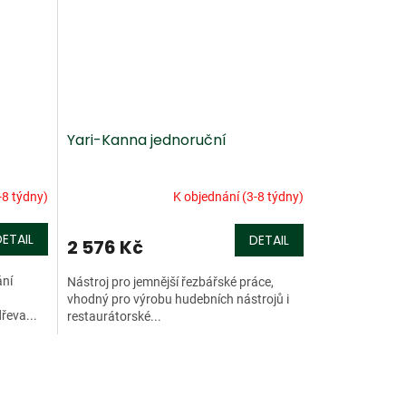
Yari-Kanna jednoruční
-8 týdny)
K objednání (3-8 týdny)
DETAIL
DETAIL
2 576 Kč
ání
Nástroj pro jemnější řezbářské práce,
vhodný pro výrobu hudebních nástrojů i
řeva...
restaurátorské...