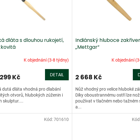
á dláta s dlouhou rukojetí,
Indiánský hluboce zakřive
tkovitá
„Mettgar“
K objednání (3-8 týdny)
K objednání (3
DETAIL
 299 Kč
2 668 Kč
 dutá dláta vhodná pro dlabání
Nůž vhodný pro velice hluboké zá
itých otvorů, hlubokých zúženin i
Díky oboustrannému ostří lze nož
h skulptur....
používat v tlačném nebo tažném
a...
Kód:
701610
Kód