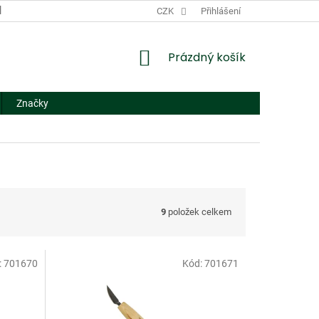
DODACÍ A PLATEBNÍ PODMÍNKY
CZK
NÁHRADNÍ PLNĚNÍ
Přihlášení
FORMUL
NÁKUPNÍ
Prázdný košík
KOŠÍK
Značky
9
položek celkem
:
701670
Kód:
701671
Doprodej