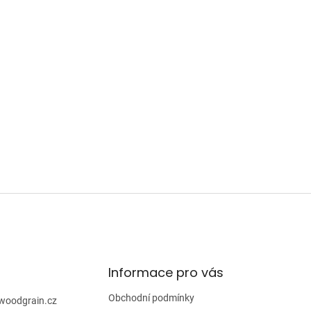
á
d
a
c
í
p
r
v
k
y
v
ý
p
i
s
u
Informace pro vás
Obchodní podmínky
woodgrain.cz