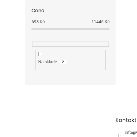
Cena
693
Kč
11446
Kč
Na skladě
2
Z
á
p
a
t
Kontakt
í
info
@