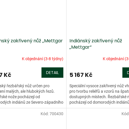
ánský zakřivený nůž „Mettgar
Indiánský zakřivený nůž
„Mettgar“
K objednání (3-8 týdny)
K objednání (3
DETAIL
7 Kč
5 167 Kč
ský řezbářský nůž určen pro
Speciální vysoce zakřivený nůž v
ení malých, ale hlubokých řezů.
pro tvorbu reliéfů a vzorů na špa
ské nože pocházejí od
dostupných místech. Řezbářské 
odých indiánů ze Severo-západního
pocházejí od domorodých indiánů
í Severní Ameriky, kterými...
Severo-západního pobřeží...
Kód:
700430
Kód