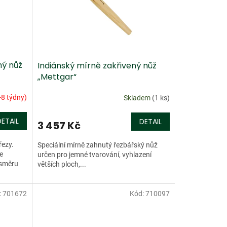
ný nůž
Indiánský mírně zakřivený nůž
„Mettgar“
-8 týdny)
Skladem
(1 ks)
DETAIL
DETAIL
3 457 Kč
řezy.
Speciální mírně zahnutý řezbářský nůž
e
určen pro jemné tvarování, vyhlazení
 směru
větších ploch,...
:
701672
Kód:
710097