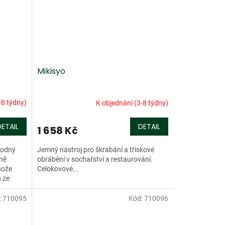
Mikisyo
-8 týdny)
K objednání (3-8 týdny)
DETAIL
DETAIL
1 658 Kč
hodný
Jemný nástroj pro škrabání a třískové
tně
obrábění v sochařství a restaurování.
nože
Celokovové...
 ze
:
710095
Kód:
710096