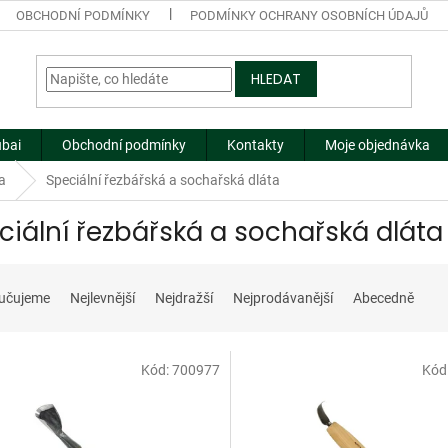
OBCHODNÍ PODMÍNKY
PODMÍNKY OCHRANY OSOBNÍCH ÚDAJŮ
HLEDAT
ubai
Obchodní podmínky
Kontakty
Moje objednávka
a
Speciální řezbářská a sochařská dláta
ciální řezbářská a sochařská dláta
učujeme
Nejlevnější
Nejdražší
Nejprodávanější
Abecedně
Kód:
700977
Kód