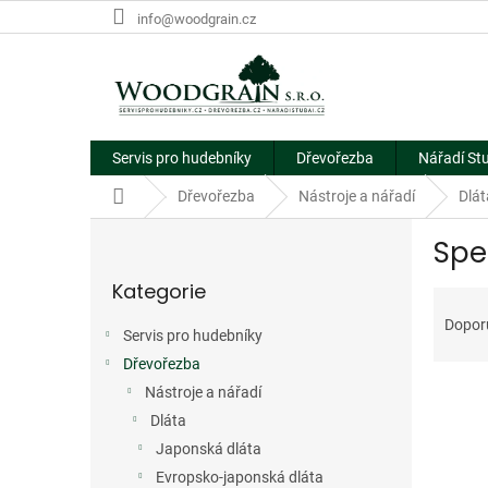
Přejít
info@woodgrain.cz
na
obsah
Servis pro hudebníky
Dřevořezba
Nářadí St
Domů
Dřevořezba
Nástroje a nářadí
Dlát
P
Spe
o
Přeskočit
s
Kategorie
kategorie
Ř
t
a
r
Dopor
Servis pro hudebníky
z
a
e
Dřevořezba
n
V
n
n
Nástroje a nářadí
ý
í
í
Dláta
p
p
p
Japonská dláta
i
r
a
Evropsko-japonská dláta