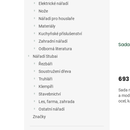
Elektrické nářadí
Nože
Nářadí pro houslaře
Materiály
Kuchyňské příslušenství
Zahradní nářadí
Sada 
Odborná literatura
Nářadí Stubai
Řezbáři
Soustružení dřeva
693
Truhláři
Klempíři
Sada m
Stavebnictví
a mode
ocel, 
Les, farma, zahrada
Ostatní nářadí
Značky