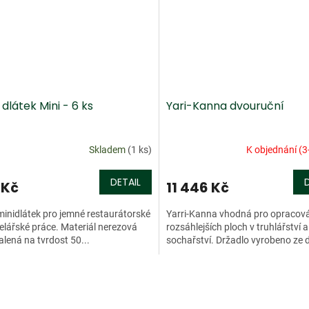
dlátek Mini - 6 ks
Yari-Kanna dvouruční
Skladem
(1 ks)
K objednání (3
DETAIL
 Kč
11 446 Kč
inidlátek pro jemné restaurátorské
Yarri-Kanna vhodná pro opracov
lářské práce. Materiál nerezová
rozsáhlejších ploch v truhlářství a
kalená na tvrdost 50...
sochařství. Držadlo vyrobeno ze d
O
v
l