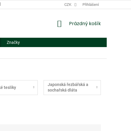
DODACÍ A PLATEBNÍ PODMÍNKY
CZK
NÁHRADNÍ PLNĚNÍ
Přihlášení
FORMUL
NÁKUPNÍ
Prázdný košík
KOŠÍK
Značky
Japonská řezbářská a
é teslíky
sochařská dláta