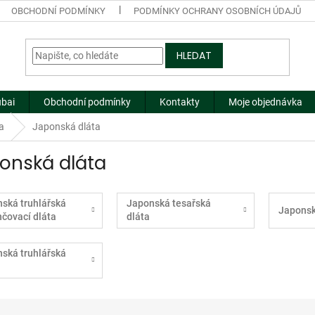
OBCHODNÍ PODMÍNKY
PODMÍNKY OCHRANY OSOBNÍCH ÚDAJŮ
HLEDAT
ubai
Obchodní podmínky
Kontakty
Moje objednávka
a
Japonská dláta
onská dláta
ská truhlářská
Japonská tesařská
Japonsk
čovací dláta
dláta
ská truhlářská