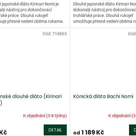
 japonské dláto Kirinari Nomi je
Dlouhé japonské dláto Kirinari No
lý nástroj pro dokončovací
dokonalý nástroj pro dokončovac
řské práce. Dlouhá rukojeť
truhlářské práce. Dlouhá rukojeť
uje přesné vedení oběma rukama.
umožňuje přesné vedení oběma 
usnadňuje formování hlubokých...
Čepel usnadňuje formování hlubo
Kód:
718863
Kód
ské dlouhé dláto (Kirinari
Kónická dláta Bachi Nomi
)
K objednání (3-8 týdny)
K objednání (3
DETAIL
 Kč
1 189 Kč
od