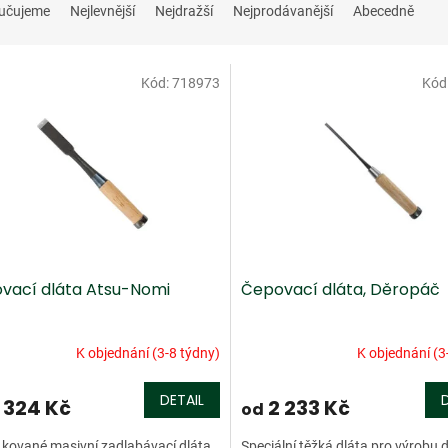
učujeme
Nejlevnější
Nejdražší
Nejprodávanější
Abecedně
Kód:
718973
Kód
vací dláta Atsu-Nomi
Čepovací dláta, Děropáč
K objednání (3-8 týdny)
K objednání (3
DETAIL
 324 Kč
2 233 Kč
od
kované masivní zadlabávací dláta
Speciální těžká dláta pro výrobu 