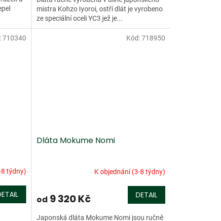
epel
mistra Kohzo Iyoroi, ostří dlát je vyrobeno
ze speciální oceli YC3 jež je...
:
710340
Kód:
718950
Dláta Mokume Nomi
-8 týdny)
K objednání (3-8 týdny)
DETAIL
DETAIL
9 320 Kč
od
Japonská dláta Mokume Nomi jsou ručně