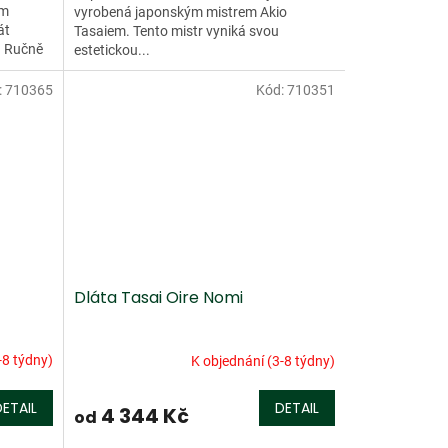
em
vyrobená japonským mistrem Akio
át
Tasaiem. Tento mistr vyniká svou
. Ručně
estetickou...
:
710365
Kód:
710351
Dláta Tasai Oire Nomi
-8 týdny)
K objednání (3-8 týdny)
DETAIL
DETAIL
4 344 Kč
od