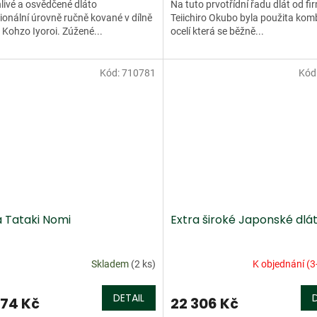
livé a osvědčené dláto
Na tuto prvotřídní řadu dlát od fi
ionální úrovně ručně kované v dílně
Teiichiro Okubo byla použita kom
 Kohzo Iyoroi. Zúžené...
ocelí která se běžně...
Kód:
710781
Kód
a Tataki Nomi
Extra široké Japonské dlá
Skladem
(2 ks)
K objednání (3
DETAIL
74 Kč
22 306 Kč