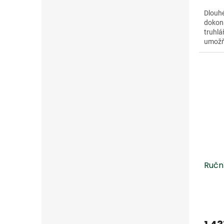
Dlouhé
dokona
truhlá
umožň
Čepel 
Ručn