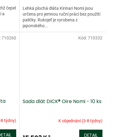
chž čepel
Lehká plochá dláta Kirinari Nomi jsou
í a
určena pro jemnou ruční práci bez použití
paličky. Rukojeť je vyrobena z
japonského...
:
710260
Kód:
710332
áta
Sada dlát DICK® Oire Nomi - 10 ks
-8 týdny)
K objednání (3-8 týdny)
DETAIL
DETAIL