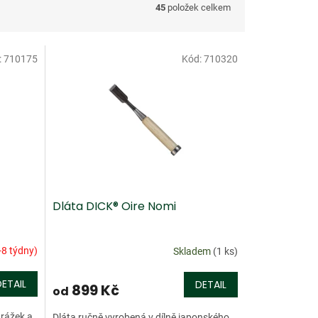
45
položek celkem
:
710175
Kód:
710320
Dláta DICK® Oire Nomi
-8 týdny)
Skladem
(1 ks)
DETAIL
DETAIL
899 Kč
od
drážek a
Dláta ručně vyrobená v dílně japonského