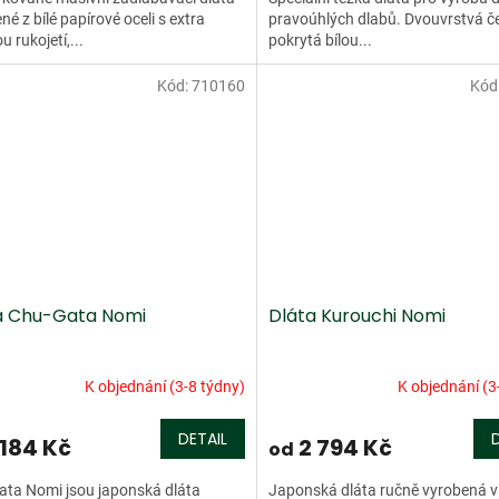
né z bílé papírové oceli s extra
pravoúhlých dlabů. Dvouvrstvá č
u rukojetí,...
pokrytá bílou...
Kód:
710160
Kód
a Chu-Gata Nomi
Dláta Kurouchi Nomi
K objednání (3-8 týdny)
K objednání (3
DETAIL
 184 Kč
2 794 Kč
od
ta Nomi jsou japonská dláta
Japonská dláta ručně vyrobená v