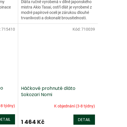
rmy
Dláta ručně vyrobená v dílně japonského
binace
mistra Akio Tasai, ostří dlát je vyrobené z
modré papírové oceli je zárukou dlouhé
trvanlivosti a dokonalé brousitelnosti.
Rukojeť...
:
715410
Kód:
710039
to
Háčkové prohnuté dláto
Sokozari Nomi
-8 týdny)
K objednání (3-8 týdny)
DETAIL
DETAIL
1 464 Kč