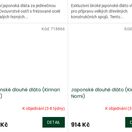
ní japonská dláta za jedinečnou
Exkluzivní široké japonské dláto 
Dvouvrstvé ostří s frézované oceli
pro přípravu velkých dřevěných
lých řezných...
konstrukčních spojů. Tento...
Kód:
718866
Kód
ské dlouhé dláto (Kirinari
Japonské dlouhé dláto (Kir
)
Nomi)
K objednání (3-8 týdny)
K objednání (3
DETAIL
 Kč
914 Kč