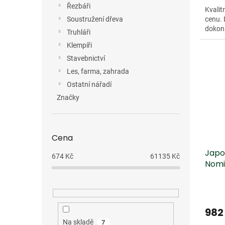
Řezbáři
Kvalit
cenu. 
Soustružení dřeva
dokona
Truhláři
Klempíři
Stavebnictví
Les, farma, zahrada
Ostatní nářadí
Značky
Cena
Japon
674
Kč
61135
Kč
Nomi
982
Na skladě
7