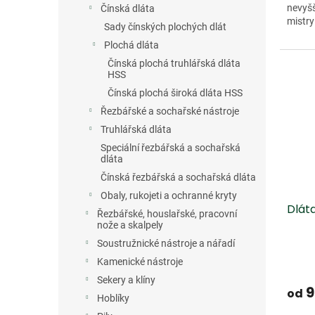
nevyšš
Čínská dláta
mistry
Sady čínských plochých dlát
Plochá dláta
Čínská plochá truhlářská dláta
HSS
Čínská plochá široká dláta HSS
Řezbářské a sochařské nástroje
Truhlářská dláta
Speciální řezbářská a sochařská
dláta
Čínská řezbářská a sochařská dláta
Obaly, rukojeti a ochranné kryty
Dlát
Řezbářské, houslařské, pracovní
nože a skalpely
Soustružnické nástroje a nářadí
Kamenické nástroje
Sekery a klíny
9
od
Hoblíky