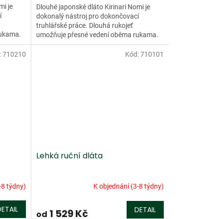
mi je
Dlouhé japonské dláto Kirinari Nomi je
í
dokonalý nástroj pro dokončovací
truhlářské práce. Dlouhá rukojeť
rukama.
umožňuje přesné vedení oběma rukama.
kých...
Čepel usnadňuje formování hlubokých...
:
710210
Kód:
710101
Lehká ruční dláta
-8 týdny)
K objednání (3-8 týdny)
DETAIL
DETAIL
1 529 Kč
od