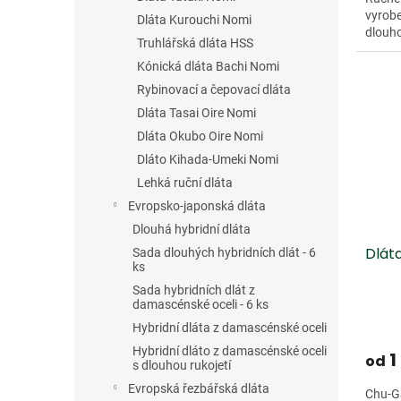
vyrobe
Dláta Kurouchi Nomi
dlouho
Truhlářská dláta HSS
Kónická dláta Bachi Nomi
Rybinovací a čepovací dláta
Dláta Tasai Oire Nomi
Dláta Okubo Oire Nomi
Dláto Kihada-Umeki Nomi
Lehká ruční dláta
Evropsko-japonská dláta
Dlouhá hybridní dláta
Dlát
Sada dlouhých hybridních dlát - 6
ks
Sada hybridních dlát z
damascénské oceli - 6 ks
Hybridní dláta z damascénské oceli
Hybridní dláto z damascénské oceli
1
od
s dlouhou rukojetí
Evropská řezbářská dláta
Chu-Ga