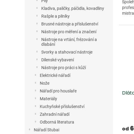
Pily
Spoleh
profes
Kladiva, paličky, páčidla, kovadliny
mistra
Rašple a pilníky
Brusné nástroje a příslušenství
Nástroje pro měření a značení
Nástroje na vrtání, frézování a
dlabání
Svorky a stahovací nástroje
Dílenské vybavení
Nástroje pro práci s kůží
Elektrické nářadí
Nože
Nářadí pro houslaře
Dlát
Materiály
Kuchyňské příslušenství
Zahradní nářadí
Odborná literatura
6
od
Nářadí Stubai