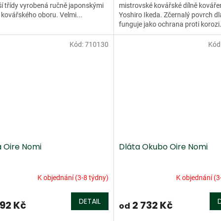
í třídy vyrobená ručně japonskými
mistrovské kovářské dílně kovář
 kovářského oboru. Velmi...
Yoshiro Ikeda. Zčernalý povrch dl
funguje jako ochrana proti korozi
kovaný prstenec zabraňuje...
Kód:
710130
Kód
a Oire Nomi
Dláta Okubo Oire Nomi
K objednání (3-8 týdny)
K objednání (3
DETAIL
92 Kč
2 732 Kč
od