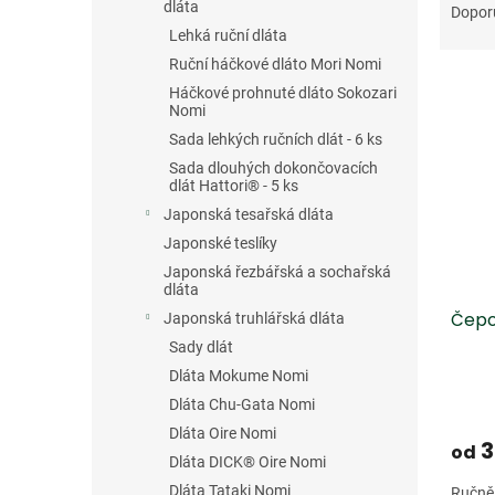
n
a
dláta
Dopor
e
z
Lehká ruční dláta
l
e
Ruční háčkové dláto Mori Nomi
V
n
Háčkové prohnuté dláto Sokozari
ý
í
Nomi
p
p
Sada lehkých ručních dlát - 6 ks
i
r
Sada dlouhých dokončovacích
s
o
dlát Hattori® - 5 ks
p
d
Japonská tesařská dláta
r
u
Japonské teslíky
o
k
d
t
Japonská řezbářská a sochařská
dláta
u
ů
Čepo
k
Japonská truhlářská dláta
t
Sady dlát
ů
Dláta Mokume Nomi
Dláta Chu-Gata Nomi
Dláta Oire Nomi
3
od
Dláta DICK® Oire Nomi
Dláta Tataki Nomi
Ručně 