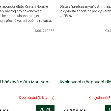
 japonské dláto Kirinari Nomi je
Dláta s "předsazeným" ostřím, jeji
lý nástroj pro dokončovací
je vyvinuta speciálně pro vytvářen
řské práce. Dlouhá rukojeť
začišťování...
uje přesné vedení oběma rukama.
usnadňuje formování hlubokých...
Kód:
710038
Kód
í háčkové dláto Mori Nomi
Rybinovací a čepovací dl
K objednání (3-8 týdny)
K objednání (3
DETAIL