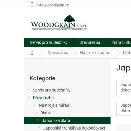
Přejít
info@woodgrain.cz
na
obsah
Servis pro hudebníky
Dřevořezba
Nářadí St
Domů
Dřevořezba
Nástroje a nářadí
Dlát
P
Jap
o
Přeskočit
s
Kategorie
kategorie
t
Japon
r
Servis pro hudebníky
dokon
a
Dřevořezba
n
n
Nástroje a nářadí
Japon
dláta
í
Dláta
p
Japonská dláta
a
Ř
Japonská truhlářská dokončovací