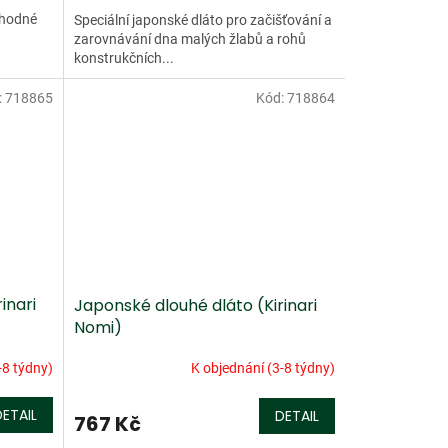
vhodné
Speciální japonské dláto pro začišťování a
zarovnávání dna malých žlabů a rohů
konstrukčních...
:
718865
Kód:
718864
inari
Japonské dlouhé dláto (Kirinari
Nomi)
-8 týdny)
K objednání (3-8 týdny)
DETAIL
DETAIL
767 Kč