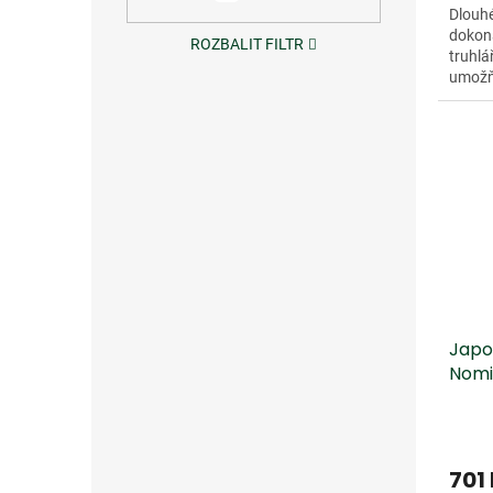
Dlouhé
dokona
ROZBALIT FILTR
truhlá
umožň
Čepel 
Japon
Nomi
701