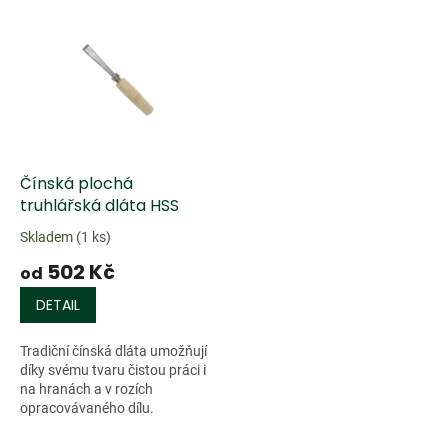
o
V
d
ý
u
p
k
i
t
s
ů
p
r
o
d
Čínská plochá
u
truhlářská dláta HSS
k
Skladem
(1 ks)
t
502 Kč
ů
od
DETAIL
Tradiční čínská dláta umožňují
díky svému tvaru čistou práci i
na hranách a v rozích
opracovávaného dílu.
Mimořádně tvrdá ocel HSS o
tvrdosti 64 RC činí z těchto dlát