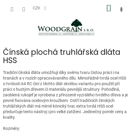
Přejít
NÁKUP
na
CZK
obsah
KOŠÍK
Čínská plochá truhlářská dláta
HSS
Tradiční čínská dláta umožňují díky svému tvaru čistou práci i na
hranách a v rozích opracovávaného dílu. Mimořádně tvrdá ocel HSS
o tvrdosti 64 RC činí z těchto dlát skvělou variantu pro použití při
práci s hustým dřevem či materiálu pevnější struktury. Pohodlná,
zaoblená rukojeť je vyrobena z přirozeně vyzrálého tvrdého dřeva a je
pevně fixována ocelovým kroužkem. Ostří tradičních čínských
truhlářských dlát má mírně kónický tvar, extra tvrdá HSS ocel
předurčuje tento nástroj i pro velké zatížení. Jedinečný poměr ceny a
kvality.
Rozměry: