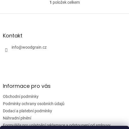
1
položek celkem
O
skvělou...
v
l
Z
á
á
d
p
a
a
Kontakt
c
t
í
í
info
@
woodgrain.cz
p
r
v
k
y
v
ý
Informace pro vás
p
i
Obchodní podmínky
s
u
Podmínky ochrany osobních údajů
Dodací a platební podmínky
Náhradní plnění
Formuláře pro uplatnění reklamace a odstoupení od smlouvy