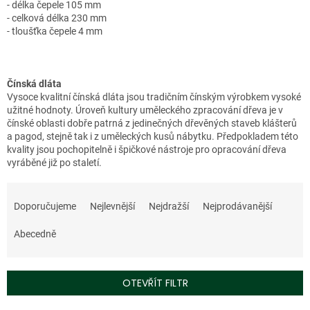
- délka čepele 105 mm
- celková délka 230 mm
- tloušťka čepele 4 mm
Čínská dláta
Vysoce kvalitní čínská dláta jsou tradičním čínským výrobkem vysoké
užitné hodnoty. Úroveň kultury uměleckého zpracování dřeva je v
čínské oblasti dobře patrná z jedinečných dřevěných staveb klášterů
a pagod, stejně tak i z uměleckých kusů nábytku. Předpokladem této
kvality jsou pochopitelně i špičkové nástroje pro opracování dřeva
vyráběné již po staletí.
Ř
a
Doporučujeme
Nejlevnější
Nejdražší
Nejprodávanější
z
e
Abecedně
n
í
p
OTEVŘÍT FILTR
r