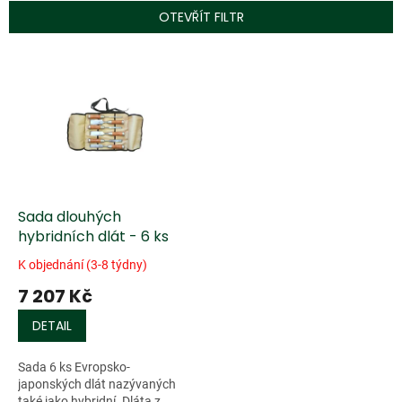
p
OTEVŘÍT FILTR
r
o
V
d
ý
u
p
k
i
t
s
ů
p
r
o
d
Sada dlouhých
u
hybridních dlát - 6 ks
k
K objednání (3-8 týdny)
t
7 207 Kč
ů
DETAIL
Sada 6 ks Evropsko-
japonských dlát nazývaných
také jako hybridní. Dláta z