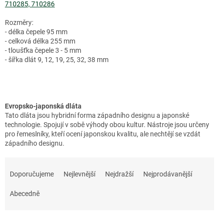
710285, 710286
Rozměry:
- délka čepele 95 mm
- celková délka 255 mm
- tloušťka čepele 3 - 5 mm
- šířka dlát 9, 12, 19, 25, 32, 38 mm
Evropsko-japonská dláta
Tato dláta jsou hybridní forma západního designu a japonské
technologie. Spojují v sobě výhody obou kultur. Nástroje jsou určeny
pro řemeslníky, kteří ocení japonskou kvalitu, ale nechtějí se vzdát
západního designu.
Ř
a
Doporučujeme
Nejlevnější
Nejdražší
Nejprodávanější
z
e
Abecedně
n
í