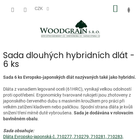
Přejít
NÁKUP
na
CZK
obsah
KOŠÍK
Sada dlouhých hybridních dlát -
6 ks
Sada 6 ks Evropsko-japonských dlát nazývaných také jako hybridní.
Dláta z vanadiem legované oceli (61HRC), vynikají velkou odolností
proti opotřebení. Ergonomicky tvarované rukojeti jsou zhotoveny z
japonského červeného dubu s masivním kroužkem pro práci při
velkém zatížení kladivem nebo paličkou. Spodní strana dláta je kvůli
snížení tření mírně dutě vybroušena.
Sada je dodávána v rolovacím
bavlněném obalu
.
Sada obsahuje:
Dláta Evropsko-japonská č. 710277, 710279, 710281, 710283,