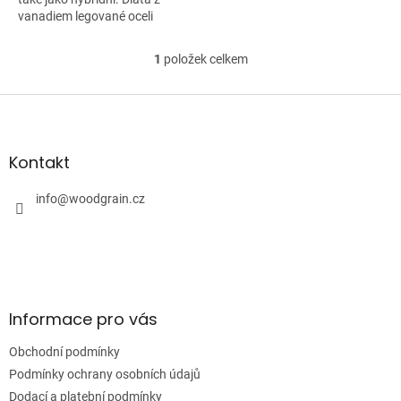
vanadiem legované oceli
(61HRC), vynikají velkou
odolností proti opotřebení.
1
položek celkem
O
Ergonomicky tvarované...
v
l
Z
á
á
d
p
a
a
Kontakt
c
t
í
í
info
@
woodgrain.cz
p
r
v
k
y
v
ý
Informace pro vás
p
i
Obchodní podmínky
s
u
Podmínky ochrany osobních údajů
Dodací a platební podmínky