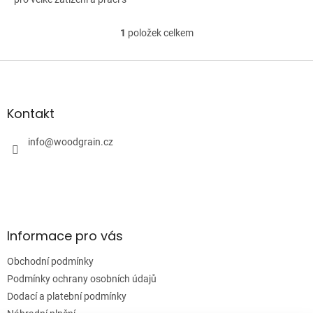
kladivem nebo paličkou,
umožňují nicméně i velmi
1
položek celkem
O
jemnou práci z...
v
l
Z
á
á
d
p
a
a
Kontakt
c
t
í
í
info
@
woodgrain.cz
p
r
v
k
y
v
ý
Informace pro vás
p
i
Obchodní podmínky
s
u
Podmínky ochrany osobních údajů
Dodací a platební podmínky