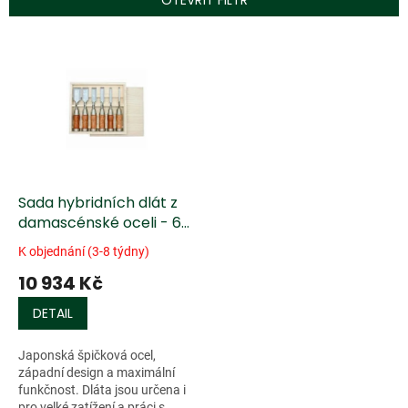
OTEVŘÍT FILTR
r
o
V
d
ý
u
p
k
i
t
s
ů
p
r
o
d
Sada hybridních dlát z
u
damascénské oceli - 6
k
ks
K objednání (3-8 týdny)
t
10 934 Kč
ů
DETAIL
Japonská špičková ocel,
západní design a maximální
funkčnost. Dláta jsou určena i
pro velké zatížení a práci s