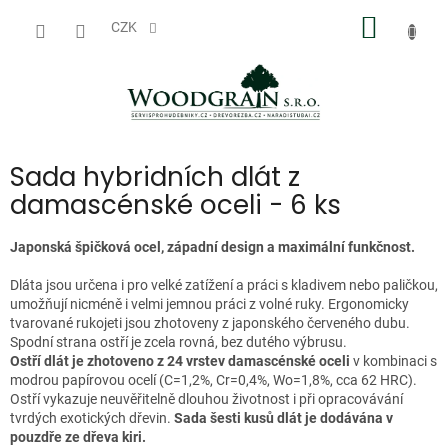
Přejít
NÁKUP
na
CZK
obsah
KOŠÍK
Sada hybridních dlát z
damascénské oceli - 6 ks
Japonská špičková ocel, západní design a maximální funkčnost.
Dláta jsou určena i pro velké zatížení a práci s kladivem nebo paličkou,
umožňují nicméně i velmi jemnou práci z volné ruky. Ergonomicky
tvarované rukojeti jsou zhotoveny z japonského červeného dubu.
Spodní strana ostří je zcela rovná, bez dutého výbrusu.
Ostří dlát je zhotoveno z 24 vrstev damascénské oceli
v kombinaci s
modrou papírovou ocelí (C=1,2%, Cr=0,4%, Wo=1,8%, cca 62 HRC).
Ostří vykazuje neuvěřitelně dlouhou životnost i při opracovávání
tvrdých exotických dřevin.
Sada šesti kusů dlát je dodávána v
pouzdře ze dřeva kiri.