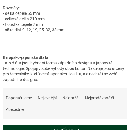
Rozměry:
- délka čepele 65 mm
- celková délka 210 mm
- tloušťka čepele 7 mm
- šířka dlát 9, 12, 19, 25, 32, 38 mm
Evropsko-japonská dláta
Tato dláta jsou hybridní forma západního designu a japonské
technologie. Spojují v sobě výhody obou kultur. Nástroje jsou určeny
pro řemeslníky, kteří ocení japonskou kvalitu, ale nechtějí se vzdát
západního designu.
Ř
a
Doporučujeme
Nejlevnější
Nejdražší
Nejprodávanější
z
e
Abecedně
n
í
p