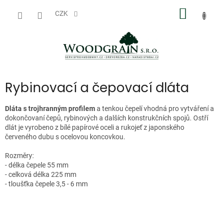
Přejít
NÁKUP
na
CZK
obsah
KOŠÍK
Rybinovací a čepovací dláta
Dláta s trojhranným profilem
a tenkou čepelí vhodná pro vytváření a
dokončovaní čepů, rybinových a dalších konstrukčních spojů. Ostří
dlát je vyrobeno z bílé papírové oceli a rukojeť z japonského
červeného dubu s ocelovou koncovkou.
Rozměry:
- délka čepele 55 mm
- celková délka 225 mm
- tloušťka čepele 3,5 - 6 mm