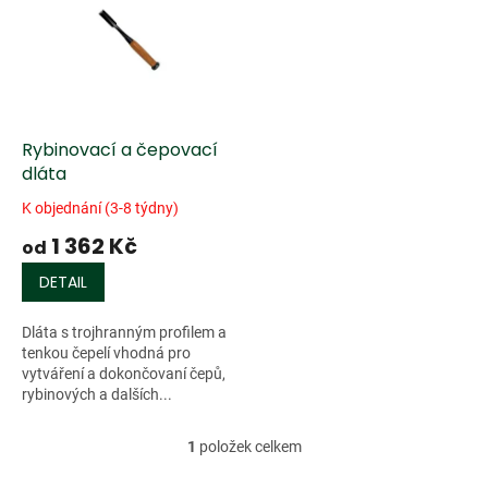
u
p
k
i
t
s
ů
p
r
o
d
Rybinovací a čepovací
u
dláta
k
K objednání (3-8 týdny)
t
1 362 Kč
ů
od
DETAIL
Dláta s trojhranným profilem a
tenkou čepelí vhodná pro
vytváření a dokončovaní čepů,
rybinových a dalších...
1
položek celkem
O
v