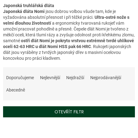
Japonská truhlářská dláta
Japonská dláta Nomi
jsou dobrou volbou všude tam, kde je
vyžadována absolutní přesnost i při těžké práci.
Ultra-ostré nože s
velmi dlouhou životností
a ergonomicky tvarovaná rukojeť vám
umožní pracovat pohodlně a přesně. Čepele dlát Nomi je tvořeno z
měkčí oceli, která tlumí rázy a zvyšuje odolnost proti křehkému zlomu,
samotné
ostří dlát Nomi je pokryto vrstvou extrémně tvrdé uhlíkové
oceli 62-63 HRC u dlát Nomi HSS pak 66 HRC
. Rukojeti japonských
dlát jsou vyráběny z tvrdých japonský dřev s masivní ocelovou
koncovkou pro práci kladivem.
Ř
a
Doporučujeme
Nejlevnější
Nejdražší
Nejprodávanější
z
e
Abecedně
n
í
p
OTEVŘÍT FILTR
r
o
V
d
ý