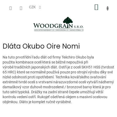
Přejít
NÁKUP
na
CZK
obsah
KOŠÍK
Dláta Okubo Oire Nomi
Na tuto prvotřídní řadu dlát od firmy Teiichiro Okubo byla
použita kombinace ocelí která se běžně nepoužívá při
výrobě tradičních japonských dlát.
Ostří je z oceli
SKH51 HSS (tvrdost
65 HRC) které se normálně používá pouze pro strojní výrobu díky své
nízké odolnosti proti opotřebení.
Technika kovářského svařování
extrémně tvrdé oceli s vrstvami nárazuvzdorné oceli vytváří nádherný
damaškový vzor
duhově modrozelené / bronzové barvy která je pro
tuto sérii typická. Drážky na zadní straně čepele umožňují větší
kontrolu vedení ostří. Rukojeť ošetřená olejem s masivní ocelovou
objímkou. D
láto je komplet ručně vyráběné.