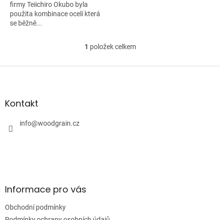
firmy Teiichiro Okubo byla
použita kombinace ocelí která
se běžně...
1
položek celkem
O
v
l
Z
á
á
d
p
a
a
Kontakt
c
t
í
í
info
@
woodgrain.cz
p
r
v
k
y
v
ý
Informace pro vás
p
i
Obchodní podmínky
s
u
Podmínky ochrany osobních údajů