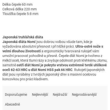
Délka čepele 60 mm
Celková délka 220 mm
Tloušťka čepele 5-8 mm
Japonská truhlářská dláta
Japonská dláta Nomi
jsou dobrou volbou všude tam, kde je
vyžadována absolutní přesnost i při těžké práci.
Ultra-ostré nože s
velmi dlouhou životností
a ergonomicky tvarovaná rukojeť vám
umožní pracovat pohodlně a přesně. Čepele dlát Nomi je tvořeno z
měkčí oceli, která tlumí rázy a zvyšuje odolnost proti křehkému zlomu,
samotné
ostří dlát Nomi je pokryto vrstvou extrémně tvrdé uhlíkové
oceli 62-63 HRC u dlát Nomi HSS pak 66 HRC
. Rukojeti japonských
dlát jsou vyráběny z tvrdých japonský dřev s masivní ocelovou
koncovkou pro práci kladivem.
Ř
a
Doporučujeme
Nejlevnější
Nejdražší
Nejprodávanější
z
e
Abecedně