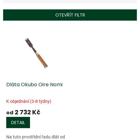
n
í
p
OTEVŘÍT FILTR
r
o
V
d
ý
u
p
k
i
t
s
ů
p
r
o
d
Dláta Okubo Oire Nomi
u
k
K objednání (3-8 týdny)
t
2 732 Kč
ů
od
DETAIL
Na tuto prvotřídní řadu dlát od