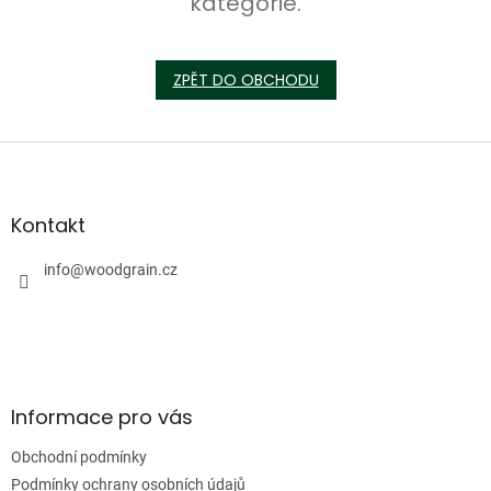
kategorie.
ZPĚT DO OBCHODU
Z
á
p
a
Kontakt
t
í
info
@
woodgrain.cz
Informace pro vás
Obchodní podmínky
Podmínky ochrany osobních údajů