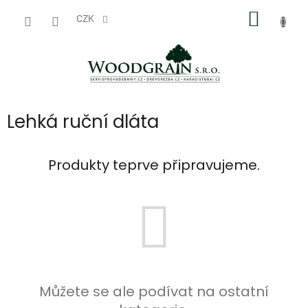
Přejít
NÁKUP
na
CZK
obsah
KOŠÍK
Lehká ruční dláta
Produkty teprve připravujeme.
Můžete se ale podívat na ostatní