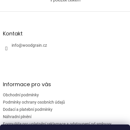
1
položek celkem
O
v
l
Z
á
á
d
p
a
a
Kontakt
c
t
í
í
info
@
woodgrain.cz
p
r
v
k
y
v
ý
Informace pro vás
p
i
Obchodní podmínky
s
u
Podmínky ochrany osobních údajů
Dodací a platební podmínky
Náhradní plnění
Formuláře pro uplatnění reklamace a odstoupení od smlouvy