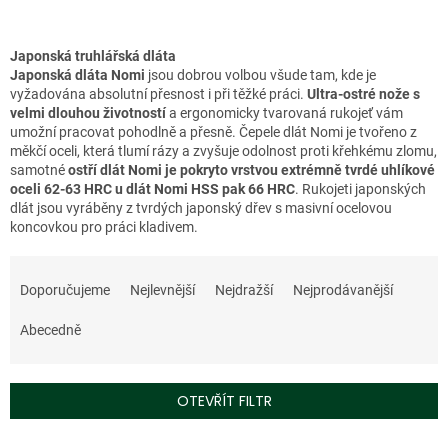
Japonská truhlářská dláta
Japonská dláta Nomi
jsou dobrou volbou všude tam, kde je
vyžadována absolutní přesnost i při těžké práci.
Ultra-ostré nože s
velmi dlouhou životností
a ergonomicky tvarovaná rukojeť vám
umožní pracovat pohodlně a přesně. Čepele dlát Nomi je tvořeno z
měkčí oceli, která tlumí rázy a zvyšuje odolnost proti křehkému zlomu,
samotné
ostří dlát Nomi je pokryto vrstvou extrémně tvrdé uhlíkové
oceli 62-63 HRC u dlát Nomi HSS pak 66 HRC
. Rukojeti japonských
dlát jsou vyráběny z tvrdých japonský dřev s masivní ocelovou
koncovkou pro práci kladivem.
Ř
a
Doporučujeme
Nejlevnější
Nejdražší
Nejprodávanější
z
e
Abecedně
n
í
p
OTEVŘÍT FILTR
r
o