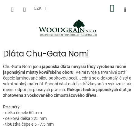
Přejít
NÁKUP
na
CZK
obsah
KOŠÍK
Dláta Chu-Gata Nomi
Chu-Gata Nomi jsou
japonská dláta nevyšší třídy vyrobená ručně
japonskými mistry kovářského oboru
. Velmi tvrdé a trvanlivé ostří
čepele laminované bílou papírovou ocelí. Jedná se o dokonalý, čistý a
velmi odolný materiál. Spodní část ostří je drážkovaná a vykazuje tak
menší odpor při plošných pracích.
Rukojeť těchto japonských dlát je
zhotovena z voskovaného zimostrázového dřeva
.
Rozměry:
- délka čepele 60 mm
- celková délka 225 mm
- tloušťka čepele 5 - 7,5 mm