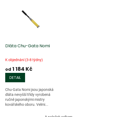
V
d
ý
u
p
k
i
t
s
ů
p
r
o
d
Dláta Chu-Gata Nomi
u
k
K objednání (3-8 týdny)
t
1 184 Kč
ů
od
DETAIL
Chu-Gata Nomi jsou japonská
dláta nevyšší třídy vyrobená
ručně japonskými mistry
kovářského oboru. Velmi...