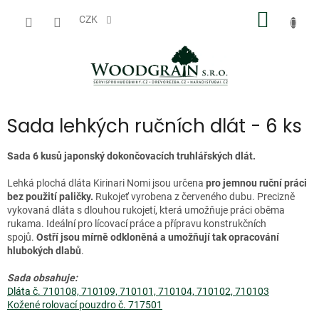
Přejít
NÁKUP
na
CZK
obsah
KOŠÍK
Sada lehkých ručních dlát - 6 ks
Sada 6 kusů japonský dokončovacích truhlářských dlát.
Lehká plochá dláta Kirinari Nomi jsou určena
pro jemnou ruční práci
bez použití paličky.
Rukojeť vyrobena z červeného dubu. Precizně
vykovaná dláta s dlouhou rukojetí, která umožňuje práci oběma
rukama. Ideální pro lícovací práce a přípravu konstrukčních
spojů.
Ostří jsou mírně odkloněná a umožňují tak opracování
hlubokých dlabů
.
Sada obsahuje:
Dláta č. 710108, 710109, 710101, 710104, 710102, 710103
Kožené rolovací pouzdro č. 717501