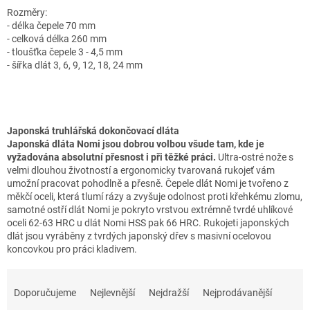
Rozměry:
- délka čepele 70 mm
- celková délka 260 mm
- tloušťka čepele 3 - 4,5 mm
- šířka dlát 3, 6, 9, 12, 18, 24 mm
Japonská truhlářská dokončovací dláta
Japonská dláta Nomi jsou dobrou volbou všude tam, kde je
vyžadována absolutní přesnost i při těžké práci.
Ultra-ostré nože s
velmi dlouhou životností a ergonomicky tvarovaná rukojeť vám
umožní pracovat pohodlně a přesně. Čepele dlát Nomi je tvořeno z
měkčí oceli, která tlumí rázy a zvyšuje odolnost proti křehkému zlomu,
samotné ostří dlát Nomi je pokryto vrstvou extrémně tvrdé uhlíkové
oceli 62-63 HRC u dlát Nomi HSS pak 66 HRC. Rukojeti japonských
dlát jsou vyráběny z tvrdých japonský dřev s masivní ocelovou
koncovkou pro práci kladivem.
Ř
a
Doporučujeme
Nejlevnější
Nejdražší
Nejprodávanější
z