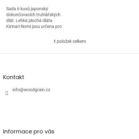
Sada 6 kusů japonský
dokončovacích truhlářských
dlát. Lehká plochá dláta
Kirinari Nomi jsou určena pro
jemnou...
1
položek celkem
O
v
l
Z
á
á
d
p
a
a
Kontakt
c
t
í
í
info
@
woodgrain.cz
p
r
v
k
y
v
ý
Informace pro vás
p
i