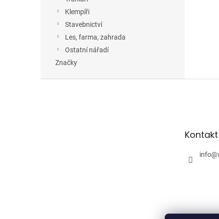
Klempíři
Stavebnictví
Les, farma, zahrada
Ostatní nářadí
Značky
Z
á
p
a
t
Kontakt
í
info
@