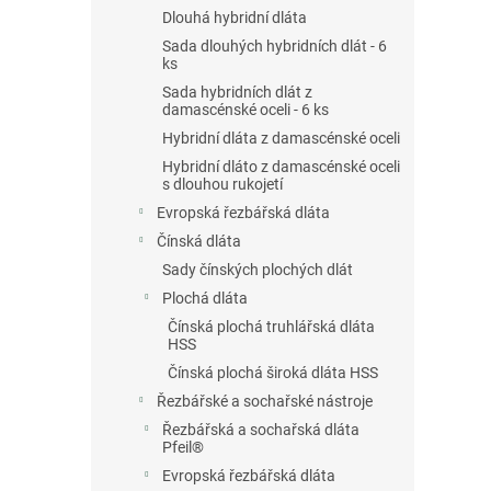
n
Dlouhá hybridní dláta
e
Sada dlouhých hybridních dlát - 6
l
ks
Sada hybridních dlát z
damascénské oceli - 6 ks
Hybridní dláta z damascénské oceli
Hybridní dláto z damascénské oceli
s dlouhou rukojetí
Evropská řezbářská dláta
Čínská dláta
Sady čínských plochých dlát
Plochá dláta
Čínská plochá truhlářská dláta
HSS
Čínská plochá široká dláta HSS
Řezbářské a sochařské nástroje
Řezbářská a sochařská dláta
Pfeil®
Evropská řezbářská dláta