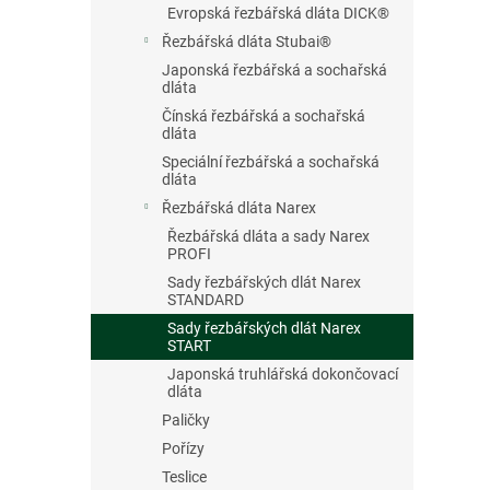
Evropská řezbářská dláta DICK®
Řezbářská dláta Stubai®
Japonská řezbářská a sochařská
dláta
Čínská řezbářská a sochařská
dláta
Speciální řezbářská a sochařská
dláta
Řezbářská dláta Narex
Řezbářská dláta a sady Narex
PROFI
Sady řezbářských dlát Narex
STANDARD
Sady řezbářských dlát Narex
START
Japonská truhlářská dokončovací
dláta
Paličky
Pořízy
Teslice