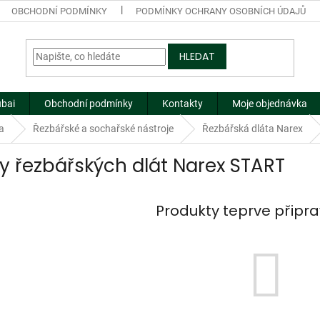
OBCHODNÍ PODMÍNKY
PODMÍNKY OCHRANY OSOBNÍCH ÚDAJŮ
HLEDAT
ubai
Obchodní podmínky
Kontakty
Moje objednávka
a
Řezbářské a sochařské nástroje
Řezbářská dláta Narex
y řezbářských dlát Narex START
Produkty teprve připr