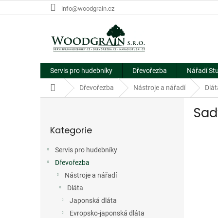
Přejít
info@woodgrain.cz
na
obsah
Servis pro hudebníky
Dřevořezba
Nářadí St
Domů
Dřevořezba
Nástroje a nářadí
Dlát
P
Sad
o
Přeskočit
s
Kategorie
kategorie
t
r
Servis pro hudebníky
a
Dřevořezba
n
n
Nástroje a nářadí
í
Dláta
p
Japonská dláta
a
Evropsko-japonská dláta