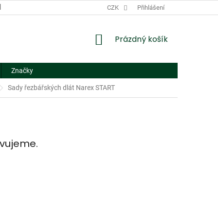
DODACÍ A PLATEBNÍ PODMÍNKY
CZK
NÁHRADNÍ PLNĚNÍ
Přihlášení
FORMUL
NÁKUPNÍ
Prázdný košík
KOŠÍK
Značky
Sady řezbářských dlát Narex START
avujeme.