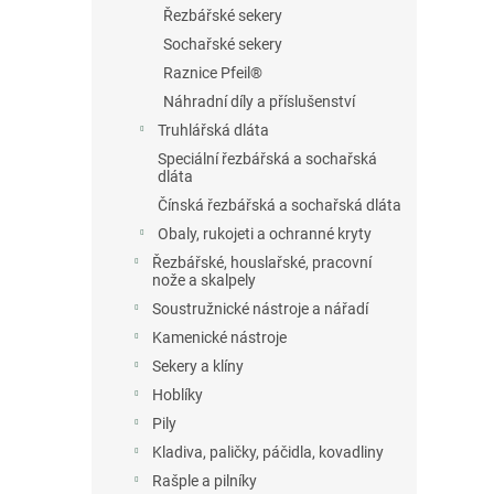
Řezbářské sekery
Sochařské sekery
Raznice Pfeil®
Náhradní díly a příslušenství
Truhlářská dláta
Speciální řezbářská a sochařská
dláta
Čínská řezbářská a sochařská dláta
Obaly, rukojeti a ochranné kryty
Řezbářské, houslařské, pracovní
nože a skalpely
Soustružnické nástroje a nářadí
Kamenické nástroje
Sekery a klíny
Hoblíky
Pily
Kladiva, paličky, páčidla, kovadliny
Rašple a pilníky