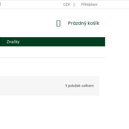
DODACÍ A PLATEBNÍ PODMÍNKY
CZK
NÁHRADNÍ PLNĚNÍ
Přihlášení
FORMUL
NÁKUPNÍ
Prázdný košík
KOŠÍK
Značky
1
položek celkem