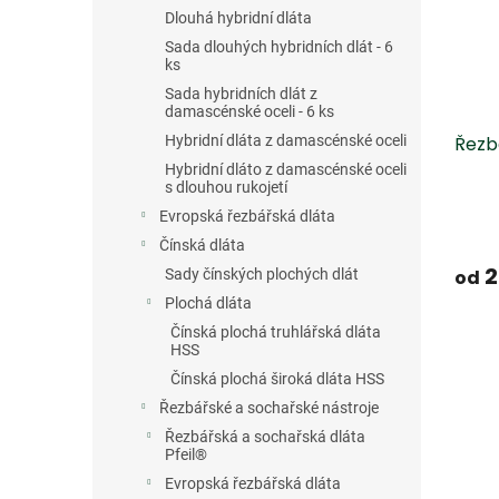
s
o
n
Dlouhá hybridní dláta
p
d
e
r
u
Sada dlouhých hybridních dlát - 6
l
ks
o
k
d
t
Sada hybridních dlát z
damascénské oceli - 6 ks
u
ů
Hybridní dláta z damascénské oceli
Řezb
k
t
Hybridní dláto z damascénské oceli
s dlouhou rukojetí
ů
Evropská řezbářská dláta
Čínská dláta
2
Sady čínských plochých dlát
od
Plochá dláta
Čínská plochá truhlářská dláta
HSS
Čínská plochá široká dláta HSS
Řezbářské a sochařské nástroje
Řezbářská a sochařská dláta
Pfeil®
Evropská řezbářská dláta