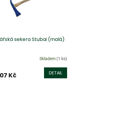
ářská sekera Stubai (malá)
Skladem
(1 ks)
DETAIL
07 Kč
O
v
l
á
d
a
c
í