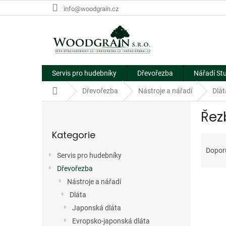
Přejít
info@woodgrain.cz
na
obsah
Servis pro hudebníky
Dřevořezba
Nářadí St
Domů
Dřevořezba
Nástroje a nářadí
Dlát
P
Řez
o
Přeskočit
s
Kategorie
kategorie
Ř
t
a
r
Dopor
Servis pro hudebníky
z
a
e
Dřevořezba
n
V
n
n
Nástroje a nářadí
ý
í
í
Dláta
p
p
p
Japonská dláta
i
r
a
Evropsko-japonská dláta