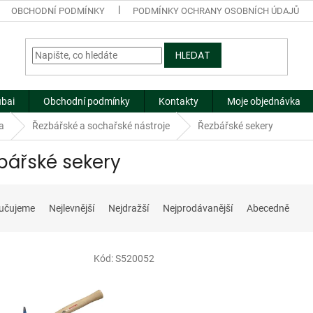
OBCHODNÍ PODMÍNKY
PODMÍNKY OCHRANY OSOBNÍCH ÚDAJŮ
HLEDAT
ubai
Obchodní podmínky
Kontakty
Moje objednávka
a
Řezbářské a sochařské nástroje
Řezbářské sekery
bářské sekery
učujeme
Nejlevnější
Nejdražší
Nejprodávanější
Abecedně
Kód:
S520052