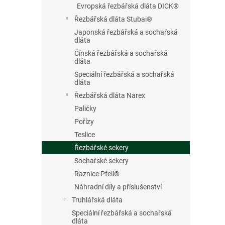
Evropská řezbářská dláta DICK®
Řezbářská dláta Stubai®
Japonská řezbářská a sochařská
dláta
Čínská řezbářská a sochařská
dláta
Speciální řezbářská a sochařská
dláta
Řezbářská dláta Narex
Paličky
Pořízy
Teslice
Řezbářské sekery
Sochařské sekery
Raznice Pfeil®
Náhradní díly a příslušenství
Truhlářská dláta
Speciální řezbářská a sochařská
dláta