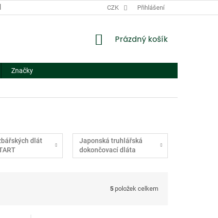
DODACÍ A PLATEBNÍ PODMÍNKY
CZK
NÁHRADNÍ PLNĚNÍ
Přihlášení
FORMUL
NÁKUPNÍ
Prázdný košík
KOŠÍK
Značky
zbářských dlát
Japonská truhlářská
START
dokončovací dláta
5
položek celkem