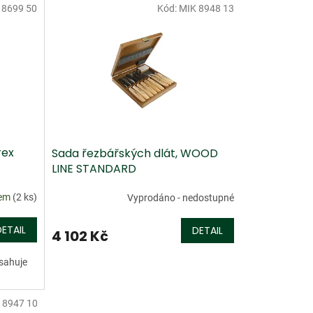
 8699 50
Kód:
MIK 8948 13
Doprodej
rex
Sada řezbářských dlát, WOOD
LINE STANDARD
dem
(2 ks)
Vyprodáno - nedostupné
DETAIL
DETAIL
4 102 Kč
bsahuje
 8947 10