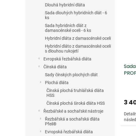
V
n
n
Dopro
Dlouhá hybridní dláta
ý
í
e
p
p
Sada dlouhých hybridních dlát - 6
l
ks
i
r
Sada hybridních dlát z
s
o
damascénské oceli - 6 ks
p
d
Hybridní dláta z damascénské oceli
r
u
o
k
Hybridní dláto z damascénské oceli
s dlouhou rukojetí
d
t
Evropská řezbářská dláta
u
ů
Sada
k
Čínská dláta
PROF
t
Sady čínských plochých dlát
ů
Plochá dláta
Čínská plochá truhlářská dláta
HSS
3 4
Čínská plochá široká dláta HSS
Řezbářské a sochařské nástroje
Detail
Řezbářská a sochařská dláta
následu
Pfeil®
Evropská řezbářská dláta
Dopro