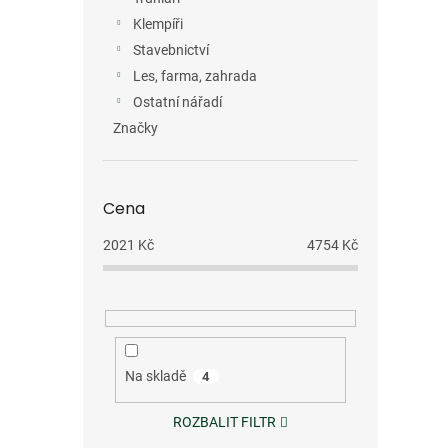
Klempíři
Stavebnictví
Les, farma, zahrada
Ostatní nářadí
Značky
Cena
2021
Kč
4754
Kč
Na skladě
4
ROZBALIT FILTR