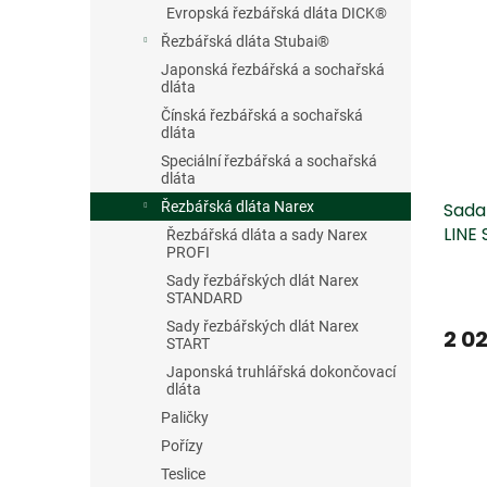
Evropská řezbářská dláta DICK®
Řezbářská dláta Stubai®
Japonská řezbářská a sochařská
dláta
Čínská řezbářská a sochařská
dláta
Speciální řezbářská a sochařská
dláta
Sada
Řezbářská dláta Narex
LINE
Řezbářská dláta a sady Narex
PROFI
Sady řezbářských dlát Narex
STANDARD
Sady řezbářských dlát Narex
2 02
START
Japonská truhlářská dokončovací
dláta
Paličky
Pořízy
Teslice