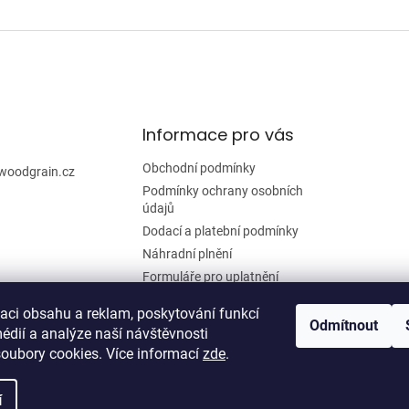
Informace pro vás
Obchodní podmínky
woodgrain.cz
Podmínky ochrany osobních
údajů
Dodací a platební podmínky
Náhradní plnění
Formuláře pro uplatnění
reklamace a odstoupení od
smlouvy
zaci obsahu a reklam, poskytování funkcí
Odmítnout
édií a analýze naší návštěvnosti
Moje objednávka
oubory cookies. Více informací
zde
.
í
zena.
Upravit nastavení cookies