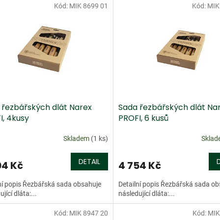
Kód:
MIK 8699 01
Kód:
MIK
dej
Doprodej
 řezbářských dlát Narex
Sada řezbářských dlát Na
I, 4kusy
PROFI, 6 kusů
Skladem
(1 ks)
Skla
DETAIL
04 Kč
4 754 Kč
ní popis Řezbářská sada obsahuje
Detailní popis Řezbářská sada o
jící dláta:...
následující dláta:...
Kód:
MIK 8947 20
Kód:
MIK
dej
Doprodej