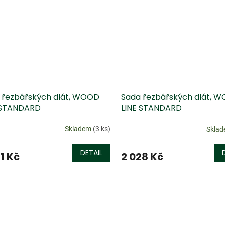
 řezbářských dlát, WOOD
Sada řezbářských dlát, 
 STANDARD
LINE STANDARD
Skladem
(3 ks)
Skla
DETAIL
1 Kč
2 028 Kč
O
v
l
á