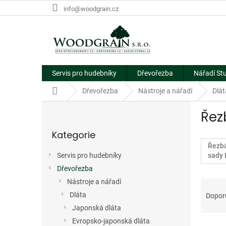
Přejít
info@woodgrain.cz
na
obsah
Servis pro hudebníky
Dřevořezba
Nářadí St
Domů
Dřevořezba
Nástroje a nářadí
Dlát
P
Řez
o
Přeskočit
s
Kategorie
kategorie
t
Řezbá
r
Servis pro hudebníky
sady 
a
Dřevořezba
n
Ř
n
Nástroje a nářadí
a
í
Dláta
Dopor
z
p
Japonská dláta
e
a
Evropsko-japonská dláta