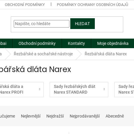
OBCHODNÍ PODMÍNKY
PODMÍNKY OCHRANY OSOBNÍCH ÚDAJŮ
HLEDAT
ubai
Obchodní podmínky
Kontakty
Moje objednávka
a
Řezbářské a sochařské nástroje
Řezbářská dláta Narex
bářská dláta Narex
řská dláta a
Sady řezbářských dlát
Sady ře
Narex PROFI
Narex STANDARD
Narex 
učujeme
Nejlevnější
Nejdražší
Nejprodávanější
Abecedně