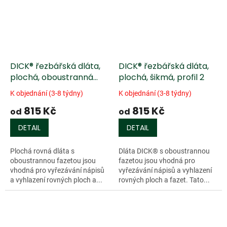
DICK® řezbářská dláta,
DICK® řezbářská dláta,
plochá, oboustranná
plochá, šikmá, profil 2
fazeta, profil 1
K objednání (3-8 týdny)
K objednání (3-8 týdny)
815 Kč
815 Kč
od
od
DETAIL
DETAIL
Plochá rovná dláta s
Dláta DICK® s oboustrannou
oboustrannou fazetou jsou
fazetou jsou vhodná pro
vhodná pro vyřezávání nápisů
vyřezávání nápisů a vyhlazení
a vyhlazení rovných ploch a...
rovných ploch a fazet. Tato...