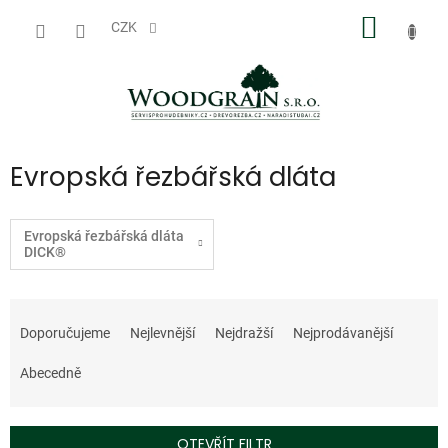
Přejít
NÁKUP
na
CZK
obsah
KOŠÍK
Evropská řezbářská dláta
Evropská řezbářská dláta
DICK®
Ř
a
Doporučujeme
Nejlevnější
Nejdražší
Nejprodávanější
z
e
Abecedně
n
í
p
OTEVŘÍT FILTR