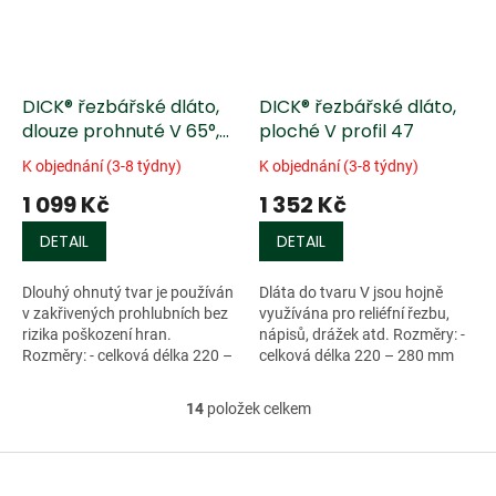
DICK® řezbářské dláto,
DICK® řezbářské dláto,
dlouze prohnuté V 65°,
ploché V profil 47
profil 42
K objednání (3-8 týdny)
K objednání (3-8 týdny)
1 099 Kč
1 352 Kč
DETAIL
DETAIL
Dlouhý ohnutý tvar je používán
Dláta do tvaru V jsou hojně
v zakřivených prohlubních bez
využívána pro reliéfní řezbu,
rizika poškození hran.
nápisů, drážek atd. Rozměry: -
Rozměry: - celková délka 220 –
celková délka 220 – 280 mm
280...
-...
14
položek celkem
O
v
l
Z
á
á