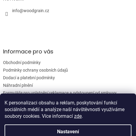
t
í
info
@
woodgrain.cz
Informace pro vás
Obchodní podmínky
Podmínky ochrany osobních údajů
Dodací a platební podmínky
Náhradní plnění
Formuláře pro uplatnění reklamace a odstoupení od smlouvy
Moje objednávka
K personalizaci obsahu a reklam, poskytování funkcí
sociálních médií a analýze naší návštěvnosti využíváme
soubory cookies. Více informací
zde
.
Vytvořil Shoptet
Nastavení