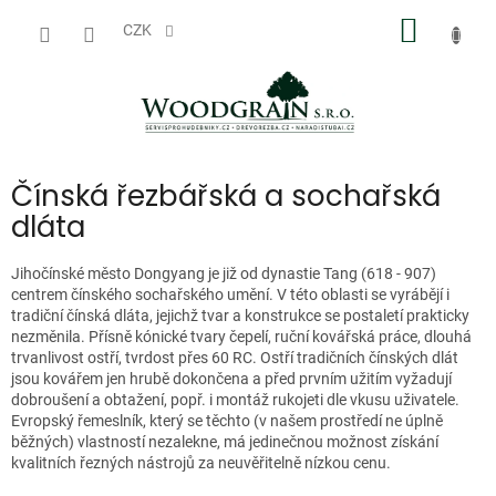
Přejít
NÁKUP
na
CZK
obsah
KOŠÍK
Čínská řezbářská a sochařská
dláta
Jihočínské město Dongyang je již od dynastie Tang (618 - 907)
centrem čínského sochařského umění. V této oblasti se vyrábějí i
tradiční čínská dláta, jejichž tvar a konstrukce se postaletí prakticky
nezměnila. Přísně kónické tvary čepelí, ruční kovářská práce, dlouhá
trvanlivost ostří, tvrdost přes 60 RC. Ostří tradičních čínských dlát
jsou kovářem jen hrubě dokončena a před prvním užitím vyžadují
dobroušení a obtažení, popř. i montáž rukojeti dle vkusu uživatele.
Evropský řemeslník, který se těchto (v našem prostředí ne úplně
běžných) vlastností nezalekne, má jedinečnou možnost získání
kvalitních řezných nástrojů za neuvěřitelně nízkou cenu.