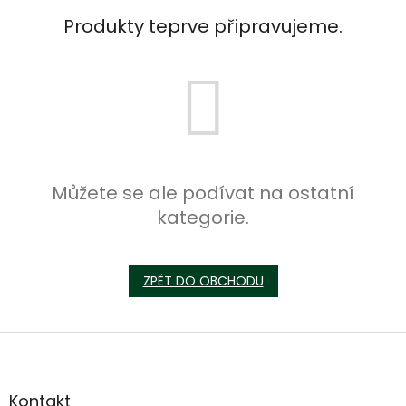
Produkty teprve připravujeme.
Můžete se ale podívat na ostatní
kategorie.
ZPĚT DO OBCHODU
Z
á
p
a
Kontakt