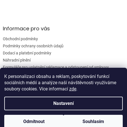
v
k
y
v
ý
Informace pro vás
p
i
Obchodní podmínky
s
u
Podmínky ochrany osobních údajů
Dodací a platební podmínky
Náhradní plnění
Formuláře pro uplatnění reklamace a odstoupení od smlouvy
Moje objednávka
K personalizaci obsahu a reklam, poskytování funkcí
sociálních médií a analýze naší návštěvnosti využíváme
soubory cookies. Více informací
zde
.
Vytvořil Shoptet
Nastavení
Copyright 2026
Woodgrain s.r.o.
. Všechna práva vyhrazena.
Odmítnout
Souhlasím
Upravit nastavení cookies