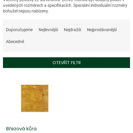
uvedených rozměrech a specifikacích. Speciální individuální rozměry
bohužel nejsou nabízeny.
Ř
a
Doporučujeme
Nejlevnější
Nejdražší
Nejprodávanější
z
e
Abecedně
n
í
p
OTEVŘÍT FILTR
r
o
V
d
ý
u
p
k
i
t
s
ů
p
r
o
d
Březová kůra