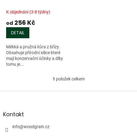
u
k
K objednání (3-8 týdny)
t
256 Kč
ů
od
DETAIL
Měkká a pružná kůra z břízy.
Obsahuje přírodní silice které
mají konzervační účinky a díky
tomu je...
1
položek celkem
O
v
l
Z
á
á
d
p
a
a
Kontakt
c
t
í
í
info
@
woodgrain.cz
p
r