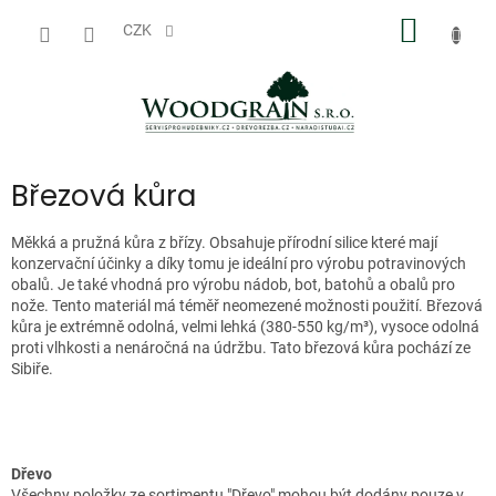
Přejít
NÁKUP
na
CZK
obsah
KOŠÍK
Březová kůra
Měkká a pružná kůra z břízy. Obsahuje přírodní silice které mají
konzervační účinky a díky tomu je ideální pro výrobu potravinových
obalů. Je také vhodná pro výrobu nádob, bot, batohů a obalů pro
nože. Tento materiál má téměř neomezené možnosti použití. Březová
kůra je extrémně odolná, velmi lehká (380-550 kg/m³), vysoce odolná
proti vlhkosti a nenáročná na údržbu. Tato březová kůra pochází ze
Sibiře.
Dřevo
Všechny položky ze sortimentu "Dřevo" mohou být dodány pouze v