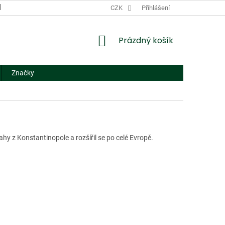
DODACÍ A PLATEBNÍ PODMÍNKY
CZK
NÁHRADNÍ PLNĚNÍ
Přihlášení
FORMUL
NÁKUPNÍ
Prázdný košík
KOŠÍK
Značky
y z Konstantinopole a rozšířil se po celé Evropě.