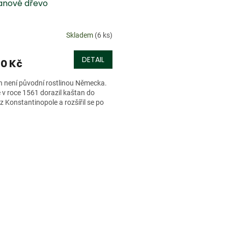
anové dřevo
Skladem
(6 ks)
DETAIL
0 Kč
 není původní rostlinou Německa.
 v roce 1561 dorazil kaštan do
z Konstantinopole a rozšířil se po
O
v
l
á
d
a
c
í
p
r