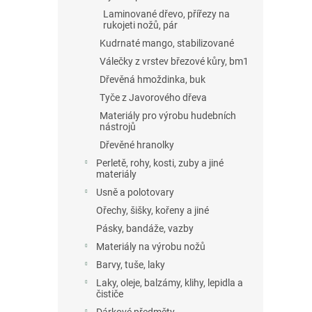
Laminované dřevo, přířezy na
rukojeti nožů, pár
Kudrnaté mango, stabilizované
Válečky z vrstev březové kůry, bm1
Dřevěná hmoždinka, buk
Tyče z Javorového dřeva
Materiály pro výrobu hudebních
nástrojů
Dřevěné hranolky
Perletě, rohy, kosti, zuby a jiné
materiály
Usně a polotovary
Ořechy, šišky, kořeny a jiné
Pásky, bandáže, vazby
Materiály na výrobu nožů
Barvy, tuše, laky
Laky, oleje, balzámy, klihy, lepidla a
čističe