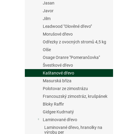
Jasan
Javor
Jilm
Leadwood "Olověné dřevo"
Morušové dřevo
Odřezky z ovocných stromů 4,5 kg
Olše
Osage Oranre "Pomerančovka"
Švestkové dřevo
Kaštanové dřevo
Masurská bříza
Polotovar ze zimostrázu
Francouzský zimostráz, krušpánek
Bloky Raffir
Gidgee Kudrnatý
Laminované dřevo
Laminované dřevo, hranolky na
výrobu per