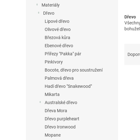
n
Materiály
e
Dřevo
l
Dřevo
Lipové dřevo
Všechny
bohužel
Olivové dřevo
Březová kůra
Ř
Ebenové dřevo
a
Přířezy "Pakka" pár
Dopor
z
PinkIvory
e
Bocote, dřevo pro soustružení
V
n
Palmová dřeva
ý
í
p
Hadí dřevo "Snakewood"
p
i
r
Mikarta
s
o
Australské dřevo
p
d
Dřeva Mora
r
u
Dřevo purpleheart
o
k
Dřevo Ironwood
d
t
u
ů
Mopane