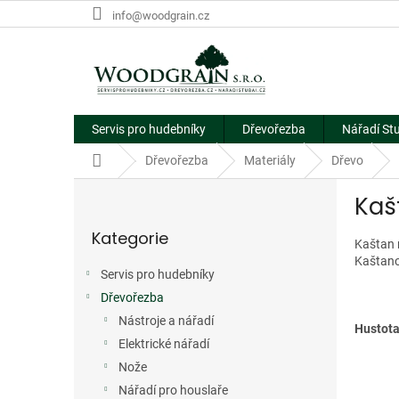
Přejít
info@woodgrain.cz
na
obsah
Servis pro hudebníky
Dřevořezba
Nářadí St
Domů
Dřevořezba
Materiály
Dřevo
P
Kaš
o
Přeskočit
s
Kategorie
kategorie
t
Kaštan n
r
Kaštano
Servis pro hudebníky
a
Dřevořezba
n
n
Nástroje a nářadí
Hustot
í
Elektrické nářadí
p
Nože
a
Nářadí pro houslaře