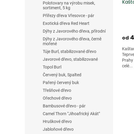
Kašt
k
Polotovary na výrobu misek,
t
sortiment, 5 kg
ů
Přířezy dřeva Vřesovce - pár
Exotická dřeva Red Heart
Dýhy z Javorového dřeva, přírodní
4
od
Dýhy z Javorového dřeva, černě
mořené
Kaštan
Túje Burl, stabilizované dřevo
Teprve
Javorové dřevo, stabilizované
Prahy 
celé...
Topol Burl
Červený buk, Spalted
Pařený červený buk
Třešňové dřevo
Ořechové dřevo
Bambusové dřevo - pár
Camel Thorn "Jihoafrický Akát"
Hruškové dřevo
Jabloňové dřevo