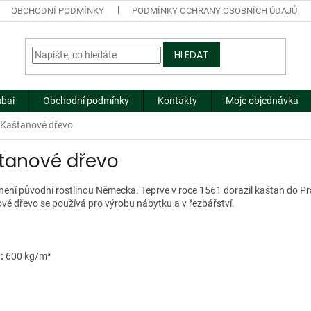
OBCHODNÍ PODMÍNKY
PODMÍNKY OCHRANY OSOBNÍCH ÚDAJŮ
HLEDAT
ubai
Obchodní podmínky
Kontakty
Moje objednávka
Kaštanové dřevo
tanové dřevo
ení původní rostlinou Německa. Teprve v roce 1561 dorazil kaštan do Prah
vé dřevo se používá pro výrobu nábytku a v řezbářství.
a
:
600 kg/m³