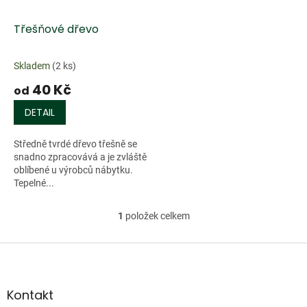
o
d
Třešňové dřevo
u
k
Skladem
(2 ks)
t
40 Kč
ů
od
DETAIL
Středně tvrdé dřevo třešně se
snadno zpracovává a je zvláště
oblíbené u výrobců nábytku.
Tepelné...
1
položek celkem
O
v
l
Z
á
á
d
p
a
a
Kontakt
c