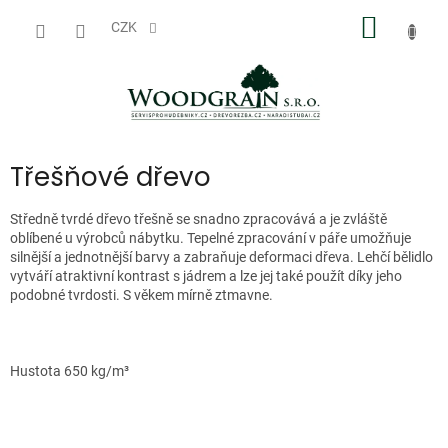
Přejít
NÁKUP
na
CZK
obsah
KOŠÍK
Třešňové dřevo
Středně tvrdé dřevo třešně se snadno zpracovává a je zvláště
oblíbené u výrobců nábytku.
Tepelné zpracování v páře umožňuje
silnější a jednotnější barvy a zabraňuje deformaci dřeva.
Lehčí bělidlo
vytváří atraktivní kontrast s jádrem a lze jej také použít díky jeho
podobné tvrdosti.
S věkem mírně ztmavne.
Hustota 650 kg/m³