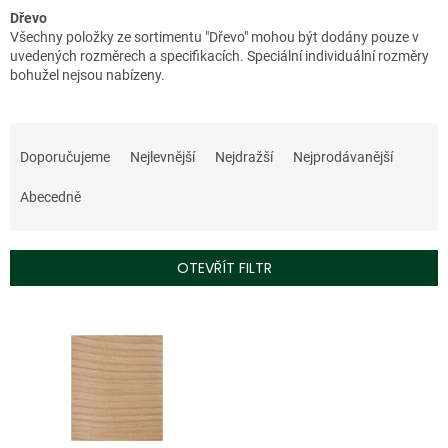
Dřevo
Všechny položky ze sortimentu "Dřevo" mohou být dodány pouze v
uvedených rozměrech a specifikacích. Speciální individuální rozměry
bohužel nejsou nabízeny.
Ř
a
Doporučujeme
Nejlevnější
Nejdražší
Nejprodávanější
z
e
Abecedně
n
í
p
OTEVŘÍT FILTR
r
o
V
d
ý
u
p
k
i
t
s
ů
p
r