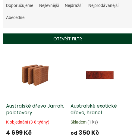
a
Doporučujeme
Nejlevnější
Nejdražší
Nejprodávanější
z
e
Abecedně
n
í
p
OTEVŘÍT FILTR
r
o
V
d
ý
u
p
k
i
t
s
ů
p
r
o
d
Australské dřevo Jarrah,
Australské exotické
u
polotovary
dřevo, hranol
k
K objednání (3-8 týdny)
Skladem
(1 ks)
t
4 699 Kč
350 Kč
ů
od