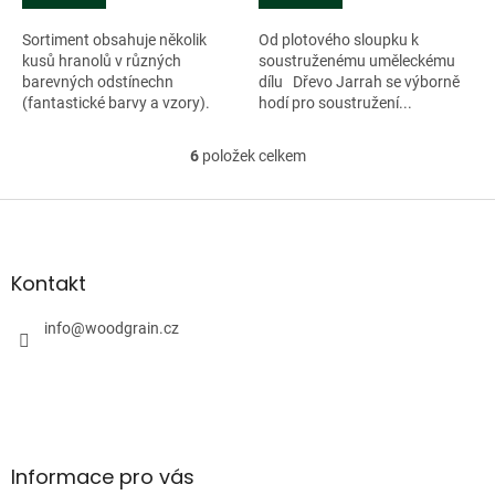
Sortiment obsahuje několik
Od plotového sloupku k
kusů hranolů v různých
soustruženému uměleckému
barevných odstínechn
dílu Dřevo Jarrah se výborně
(fantastické barvy a vzory).
hodí pro soustružení...
Všechny kusy mají
voskované...
6
položek celkem
O
v
l
Z
á
á
d
p
a
a
Kontakt
c
t
í
í
info
@
woodgrain.cz
p
r
v
k
y
v
ý
Informace pro vás
p