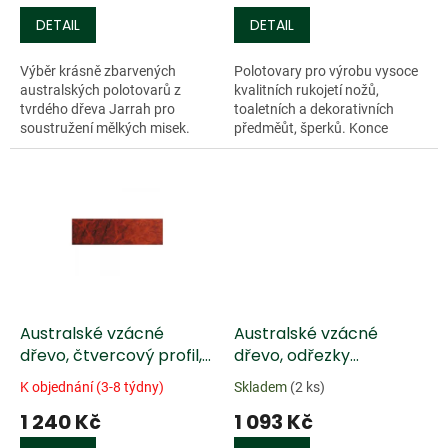
DETAIL
DETAIL
Výběr krásně zbarvených
Polotovary pro výrobu vysoce
australských polotovarů z
kvalitních rukojetí nožů,
tvrdého dřeva Jarrah pro
toaletních a dekorativních
soustružení mělkých misek.
předměůt, šperků. Konce
Voskované konce...
hranolu jsou voskovány,
materiál téměř bez trhlin.
Rorměry:...
Australské vzácné
Australské vzácné
dřevo, čtvercový profil,
dřevo, odřezky
délka 300 mm
netříděné, 5 kg
K objednání (3-8 týdny)
Skladem
(2 ks)
1 240 Kč
1 093 Kč