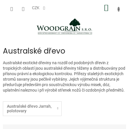
Přejít
NÁKUP
na
CZK
obsah
KOŠÍK
Australské dřevo
Australské exotické dřeviny na rozdíl od podobných dřevin z
tropických oblastí jsou australské dřeviny těženy a distribuovány pod
přísnou právní a ekologickou kontrolou. Přířezy staletých exotických
stromů savany jsou pečlivě vybírány. Jejich výjimečná struktura je
předurčuje především pro soustružnickou výrobu misek, dóz,
uplatnění naleznou i při výrobě střenek nožů či ozdobných předmětů.
Australské dřevo Jarrah,
polotovary
Ř