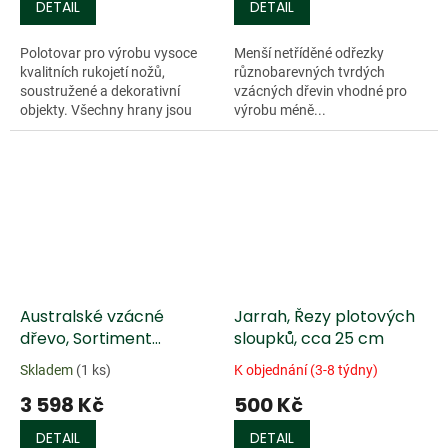
DETAIL
DETAIL
Polotovar pro výrobu vysoce
Menší netříděné odřezky
kvalitních rukojetí nožů,
různobarevných tvrdých
soustružené a dekorativní
vzácných dřevin vhodné pro
objekty. Všechny hrany jsou
výrobu méně...
zapečetěny voskem a prakticky
bez trhlin a prasklin. Profil...
Australské vzácné
Jarrah, Řezy plotových
dřevo, Sortiment
sloupků, cca 25 cm
čtvercových hranolů, 5
Skladem
(1 ks)
K objednání (3-8 týdny)
kg
3 598 Kč
500 Kč
DETAIL
DETAIL